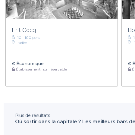
Frit Cocq
B
10 - 100 pers.
Ixelles
€
Économique
€
É
Établissement non réservable
Ét
Plus de résultats
Où sortir dans la capitale ? Les meilleurs bars d