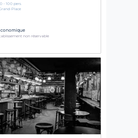
10 - 100 pers.
Grand-Place
conomique
ablissement non réservable