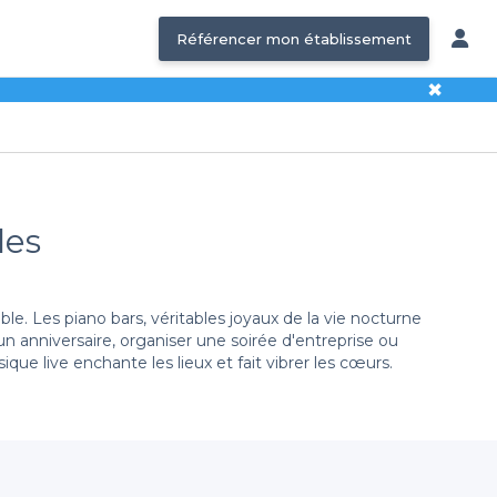
Référencer mon établissement
✖
les
le. Les piano bars, véritables joyaux de la vie nocturne
 anniversaire, organiser une soirée d'entreprise ou
 live enchante les lieux et fait vibrer les cœurs.
Ces établissements offrent une ambiance propice aux
 animé ou une soirée festive, la magie des notes de