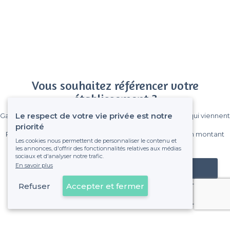
Vous souhaitez référencer votre
établissement ?
Le respect de votre vie privée est notre
Gagnez de nombreux clients parmi le million de visiteurs qui viennent
sur Privateaser chaque mois.
priorité
Pas de commissions et sans engagement, vous payez un montant
Les cookies nous permettent de personnaliser le contenu et
fixe sans risque de voir déraper la facture.
les annonces, d'offrir des fonctionnalités relatives aux médias
sociaux et d'analyser notre trafic.
En savoir plus
Référencer mon établissement
Refuser
Accepter et fermer
Déjà client