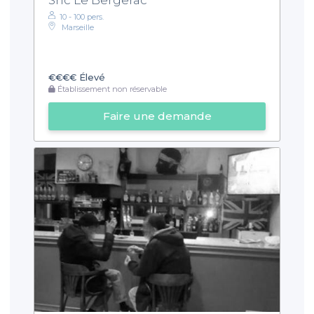
10 - 100 pers.
Marseille
€€€€
Élevé
Établissement non réservable
Faire une demande