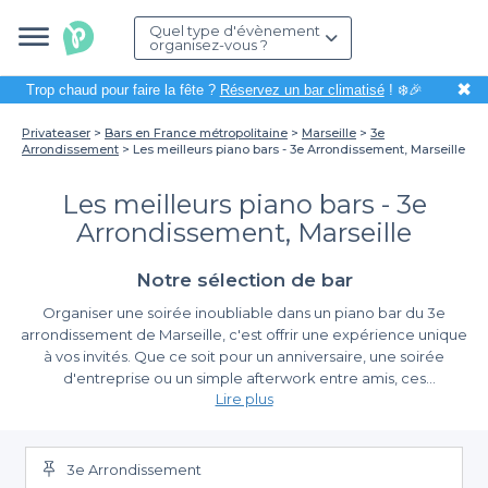
Quel type d'évènement
organisez-vous ?
✖
Trop chaud pour faire la fête ?
Réservez un bar climatisé
! ❄️🎉
Privateaser
Bars en France métropolitaine
Marseille
3e
Arrondissement
Les meilleurs piano bars - 3e Arrondissement, Marseille
Les meilleurs piano bars - 3e
Arrondissement, Marseille
Notre sélection de bar
Organiser une soirée inoubliable dans un piano bar du 3e
arrondissement de Marseille, c'est offrir une expérience unique
à vos invités. Que ce soit pour un anniversaire, une soirée
d'entreprise ou un simple afterwork entre amis, ces
Lire plus
établissements vous garantissent une ambiance conviviale et un
cadre chaleureux où la musique devient le fil conducteur de
Une réservation simplifiée avec Privateaser
votre soirée. Savourez un moment de détente où le talent des
pianistes se mêle à votre plaisir, tout en profitant des délicieuses
3e Arrondissement
En choisissant d'organiser votre événement dans un piano bar
boissons et mets proposés.