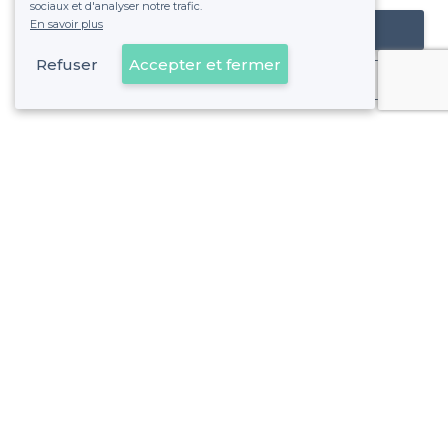
sociaux et d'analyser notre trafic.
En savoir plus
Référencer mon établissement
Refuser
Accepter et fermer
Déjà client
14e Arrondissement - Alentours
<
Les meilleurs piano bars - Marseille
14e Arrondissement - Types de lieux
<
Top bar sympa dans le 14ème arrondissement de Marseille
Les meilleurs bars de nuit - 14e Arrondissement, Marseille