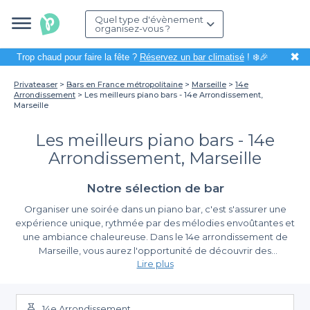
Quel type d'évènement
organisez-vous ?
✖
Trop chaud pour faire la fête ?
Réservez un bar climatisé
! ❄️🎉
Privateaser
Bars en France métropolitaine
Marseille
14e
Arrondissement
Les meilleurs piano bars - 14e Arrondissement,
Marseille
Les meilleurs piano bars - 14e
Arrondissement, Marseille
Notre sélection de bar
Organiser une soirée dans un piano bar, c'est s'assurer une
expérience unique, rythmée par des mélodies envoûtantes et
une ambiance chaleureuse. Dans le 14e arrondissement de
Marseille, vous aurez l'opportunité de découvrir des
Lire plus
établissements où la magie de la musique se mêle à la
convivialité. Que ce soit pour un afterwork entre amis, un
La simplicité de réservation sur Privateaser
anniversaire ou un événement d'entreprise, ces lieux offrent un
cadre idéal pour partager des moments mémorables.
14e Arrondissement