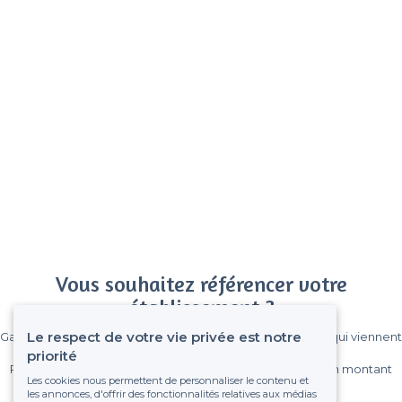
Vous souhaitez référencer votre
établissement ?
Le respect de votre vie privée est notre
Gagnez de nombreux clients parmi le million de visiteurs qui viennent
sur Privateaser chaque mois.
priorité
Pas de commissions et sans engagement, vous payez un montant
Les cookies nous permettent de personnaliser le contenu et
fixe sans risque de voir déraper la facture.
les annonces, d'offrir des fonctionnalités relatives aux médias