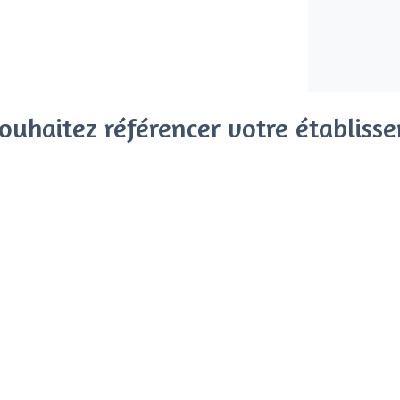
ouhaitez référencer votre établiss
x clients parmi le million de visiteurs qui viennent sur Privat
 sans engagement, vous payez un montant fixe sans risque de vo
Référencer mon établissement
Déjà client