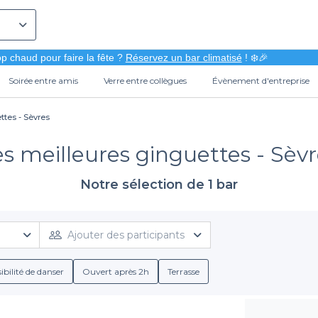
p chaud pour faire la fête ?
Réservez un bar climatisé
! ❄️🎉
Soirée entre amis
Verre entre collègues
Évènement d'entreprise
ttes - Sèvres
s meilleures ginguettes - Sèv
Notre sélection de 1 bar
Ajouter des participants
ibilité de danser
Ouvert après 2h
Terrasse