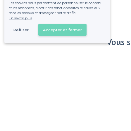
Les cookies nous permettent de personnaliser le contenu
et les annonces, d'offrir des fonctionnalités relatives aux
médias sociaux et d'analyser notre trafic.
En savoir plus
Refuser
Accepter et fermer
Vous s
Gagnez de nombreu
Pas de commissions et
Sèvres - Types de lieux
<
Les meilleurs bars - Sèvres
Les meilleurs bars boîtes - Sèvres