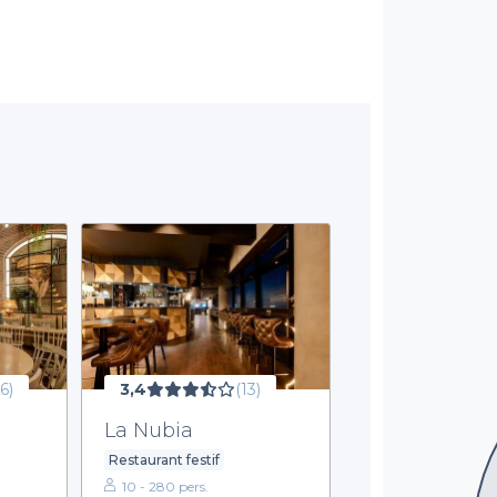
6)
3,4
(13)
La Nubia
Restaurant festif
10 - 280 pers.