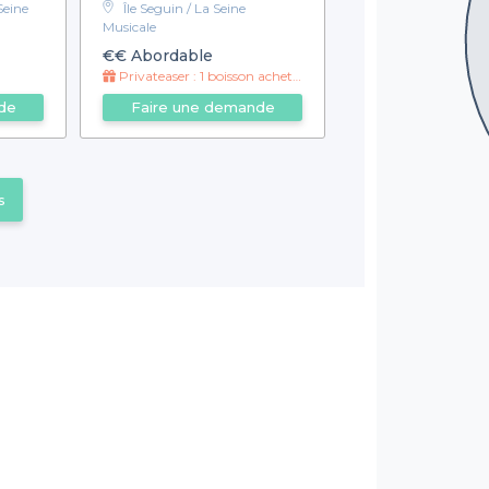
Seine
Île Seguin / La Seine
Musicale
€€
Abordable
Privateaser : 1 boisson achetée = 1 boisson offerte !
de
Faire une demande
s