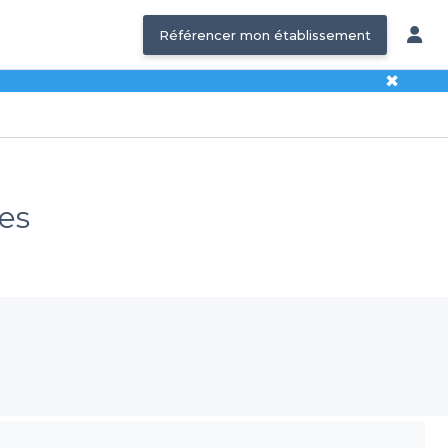
Référencer mon établissement
✖
res