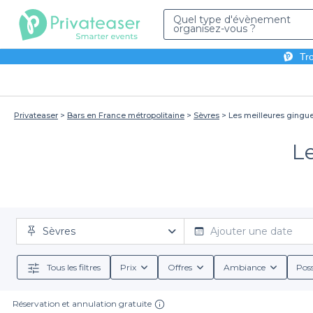
Quel type d'évènement
organisez-vous ?
Tro
Privateaser
Bars en France métropolitaine
Sèvres
Les meilleures gingue
Le
Sèvres
Ajouter une date
Tous les filtres
Prix
Offres
Ambiance
Poss
Réservation et annulation gratuite