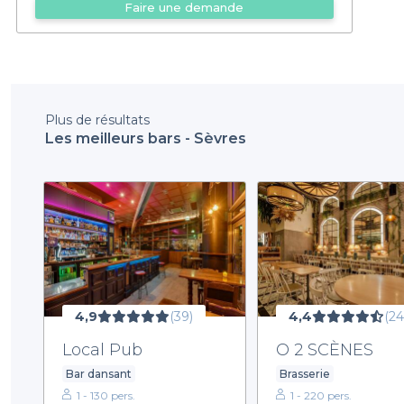
Faire une demande
Plus de résultats
Les meilleurs bars - Sèvres
4,9
(39)
4,4
(24
Local Pub
O 2 SCÈNES
Bar dansant
Brasserie
1 - 130 pers.
1 - 220 pers.