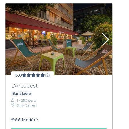
5,0
(2)
L'Arcouest
Bar à bière
1 - 250 pers.
Silly-Gallieni
€€€
Modéré