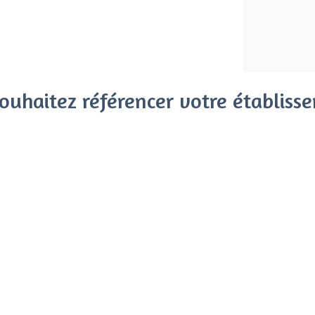
ouhaitez référencer votre établiss
x clients parmi le million de visiteurs qui viennent sur Privat
 sans engagement, vous payez un montant fixe sans risque de vo
Référencer mon établissement
Déjà client