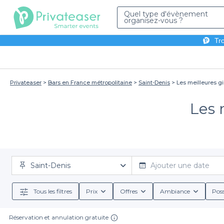
Quel type d'évènement
organisez-vous ?
Tro
Privateaser
Bars en France métropolitaine
Saint-Denis
Les meilleures gi
Les 
Saint-Denis
Ajouter une date
Tous les filtres
Prix
Offres
Ambiance
Poss
Réservation et annulation gratuite