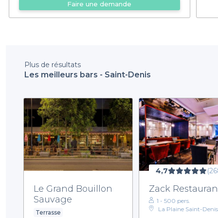
Faire une demande
Plus de résultats
Les meilleurs bars - Saint-Denis
4,7
(26
Le Grand Bouillon
Zack Restauran
Sauvage
1 - 500 pers.
La Plaine Saint-Denis
Terrasse