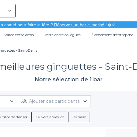
p chaud pour faire la fête ?
Réservez un bar climatisé
! ❄️🎉
Soirée entre amis
Verre entre collègues
Évènement d'entreprise
nguettes - Saint-Denis
meilleures ginguettes - Saint-
Notre sélection de 1 bar
Ajouter des participants
ibilité de danser
Ouvert après 2h
Terrasse