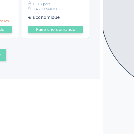
1 - 70 pers.
FR79984161505
€
Économique
n bouche offerte
de
Faire une demande
s