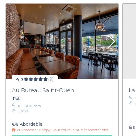
4,7
(9)
Au Bureau Saint-Ouen
La
Pub
10 - 300 pers.
Docks
€€
Abordable
Ét
Privateaser :
Happy Hour toute la nuit et shooter offert !