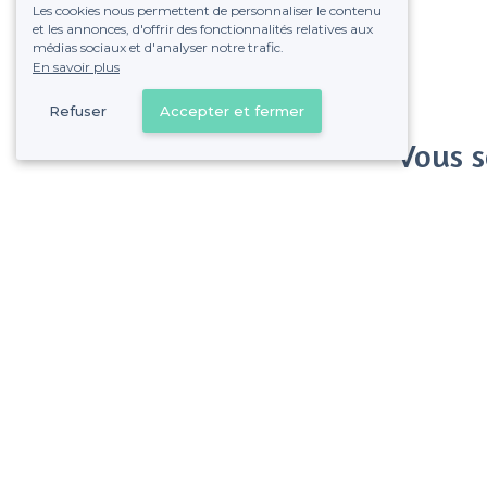
Les cookies nous permettent de personnaliser le contenu
et les annonces, d'offrir des fonctionnalités relatives aux
médias sociaux et d'analyser notre trafic.
En savoir plus
Refuser
Accepter et fermer
Vous s
Gagnez de nombreu
Pas de commissions et
Saint-Denis - Types de lieux
<
Les meilleurs bars - Saint-Denis
Les meilleurs bars boîtes - Saint-Denis