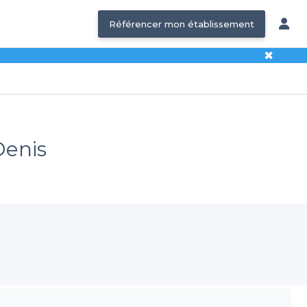
Référencer mon établissement
✖
Denis