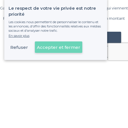
Le respect de votre vie privée est notre
Gagnez de nombreux clients parmi le million de visiteurs qui viennent
sur Privateaser chaque mois.
priorité
Pas de commissions et sans engagement, vous payez un montant
Les cookies nous permettent de personnaliser le contenu et
fixe sans risque de voir déraper la facture.
les annonces, d'offrir des fonctionnalités relatives aux médias
sociaux et d'analyser notre trafic.
En savoir plus
Référencer mon établissement
Refuser
Accepter et fermer
Déjà client
Pentagone - Alentours
<
Les meilleures ginguettes - Bruxelles
>
Les meilleures ginguettes - Marolles, Bruxelles
>
Les meilleures ginguettes - Quartier Royal, Bruxelles
>
Les meilleures ginguettes - Stalingrad, Bruxelles