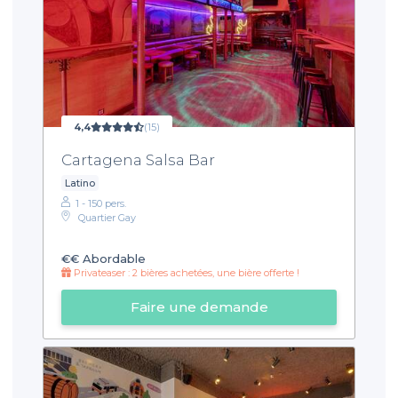
4,4
(15)
Cartagena Salsa Bar
Latino
1 - 150 pers.
Quartier Gay
€€
Abordable
Privateaser : 2 bières achetées, une bière offerte !
Faire une demande