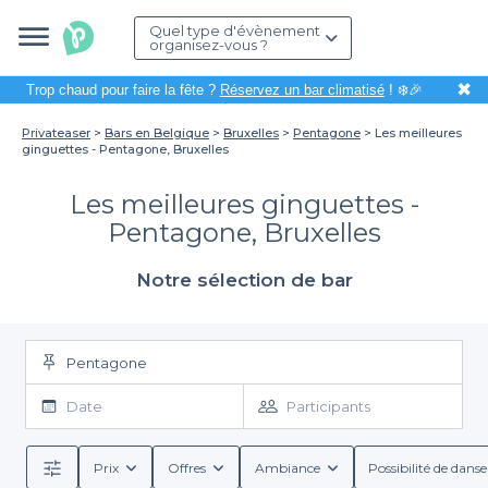
Quel type d'évènement
organisez-vous ?
✖
Trop chaud pour faire la fête ?
Réservez un bar climatisé
! ❄️🎉
Privateaser
Bars en Belgique
Bruxelles
Pentagone
Les meilleures
ginguettes - Pentagone, Bruxelles
Les meilleures ginguettes -
Pentagone, Bruxelles
Notre sélection de bar
Pentagone
Date
Participants
Prix
Offres
Ambiance
Possibilité de danse