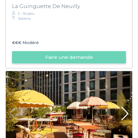
La Guinguette De Neuilly
5 - 50 pers.
Sablons
€€€
Modéré
Faire une demande