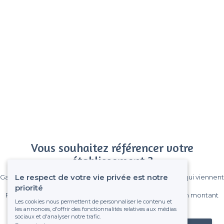
Vous souhaitez référencer votre
établissement ?
Le respect de votre vie privée est notre
Gagnez de nombreux clients parmi le million de visiteurs qui viennent
sur Privateaser chaque mois.
priorité
Pas de commissions et sans engagement, vous payez un montant
Les cookies nous permettent de personnaliser le contenu et
fixe sans risque de voir déraper la facture.
les annonces, d'offrir des fonctionnalités relatives aux médias
sociaux et d'analyser notre trafic.