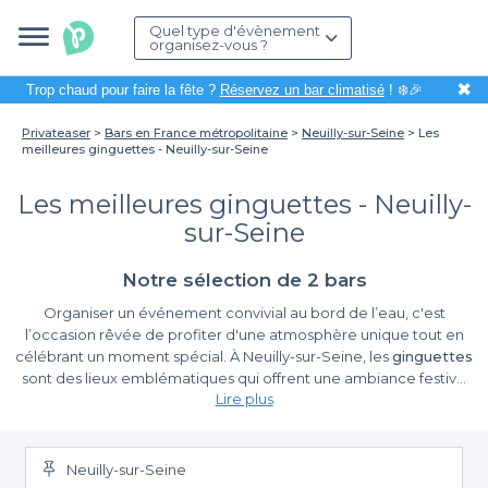
Quel type d'évènement
organisez-vous ?
✖
Trop chaud pour faire la fête ?
Réservez un bar climatisé
! ❄️🎉
Privateaser
Bars en France métropolitaine
Neuilly-sur-Seine
Les
meilleures ginguettes - Neuilly-sur-Seine
Les meilleures ginguettes - Neuilly-
sur-Seine
Notre sélection de 2 bars
Organiser un événement convivial au bord de l’eau, c'est
l’occasion rêvée de profiter d'une atmosphère unique tout en
célébrant un moment spécial. À Neuilly-sur-Seine, les
ginguettes
sont des lieux emblématiques qui offrent une ambiance festive
Lire plus
et décontractée, idéale pour s’organiser des repas de groupe,
des soirées entre amis ou même des événements
Simplicité et diversité des offres
professionnels. Grâce à leur charme pittoresque et leur cadre
privilégié, ces établissements se prêtent parfaitement à toutes
Neuilly-sur-Seine
Chez Privateaser, nous simplifions la recherche de la guinguette
vos occasions.