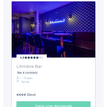
4,9
(82)
L'Ambre Bar
Bar à cocktails
1 - 70 pers.
Ternes
€€€€
Élevé
Faire une demande