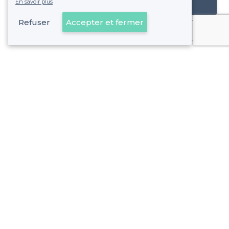
En savoir plus
Référencer mon établissement
Refuser
Accepter et fermer
Déjà client
Neuilly-sur-Seine - Types de lieux
<
Les meilleurs bars - Neuilly-sur-Seine
Les meilleurs bars boîtes - Neuilly-sur-Seine
À propos de Privateaser
Privateaser Media