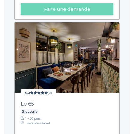
Faire une demande
5,0
(2)
Le 65
Brasserie
1 - 70 pers.
Levallois-Perret