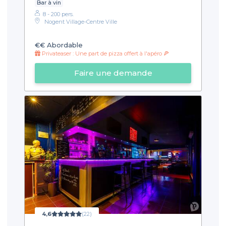
Bar à vin
8 - 200 pers.
Nogent Village-Centre Ville
€€
Abordable
Privateaser : Une part de pizza offert à l'apéro 🍕
Faire une demande
4,6
(22)