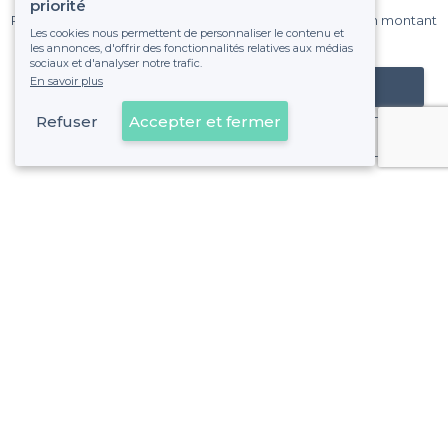
sur Privateaser chaque mois.
priorité
Pas de commissions et sans engagement, vous payez un montant
Les cookies nous permettent de personnaliser le contenu et
fixe sans risque de voir déraper la facture.
les annonces, d'offrir des fonctionnalités relatives aux médias
sociaux et d'analyser notre trafic.
En savoir plus
Référencer mon établissement
Refuser
Accepter et fermer
Déjà client
Champigny-sur-Marne - Types de lieux
<
Les meilleurs bars - Champigny-sur-Marne
Les meilleurs bars pas chers - Champigny-sur-Marne