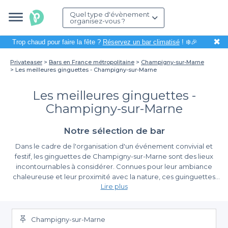
Quel type d'évènement
organisez-vous ?
✖
Trop chaud pour faire la fête ?
Réservez un bar climatisé
! ❄️🎉
Privateaser
Bars en France métropolitaine
Champigny-sur-Marne
Les meilleures ginguettes - Champigny-sur-Marne
Les meilleures ginguettes -
Champigny-sur-Marne
Notre sélection de bar
Dans le cadre de l'organisation d'un événement convivial et
festif, les ginguettes de Champigny-sur-Marne sont des lieux
incontournables à considérer. Connues pour leur ambiance
chaleureuse et leur proximité avec la nature, ces guinguettes
Lire plus
offrent un cadre idéal pour se retrouver entre amis, célébrer un
anniversaire ou planifier un afterwork. Nichées le long des rives
Une expérience de réservation simplifiée
de la Marne, elles allient le charme de la tradition à une vue
imprenable, promettant une expérience mémorable à tous vos
Champigny-sur-Marne
Chez Privateaser, nous avons à cœur de rendre votre
convives.