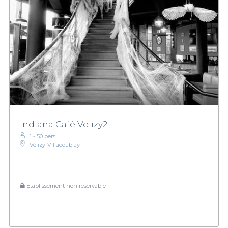
Indiana Café Velizy2
1 - 50 pers.
Vélizy-Villacoublay
Établissement non réservable