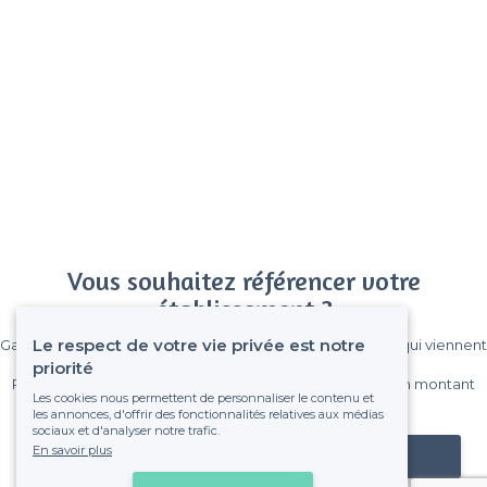
Vous souhaitez référencer votre
établissement ?
Le respect de votre vie privée est notre
Gagnez de nombreux clients parmi le million de visiteurs qui viennent
sur Privateaser chaque mois.
priorité
Pas de commissions et sans engagement, vous payez un montant
Les cookies nous permettent de personnaliser le contenu et
fixe sans risque de voir déraper la facture.
les annonces, d'offrir des fonctionnalités relatives aux médias
sociaux et d'analyser notre trafic.
En savoir plus
Référencer mon établissement