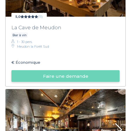
5,0
(11)
La Cave de Meudon
Bar à vin
1 - 30 pers.
Meudon la Forêt Sud
€
Économique
Faire une demande