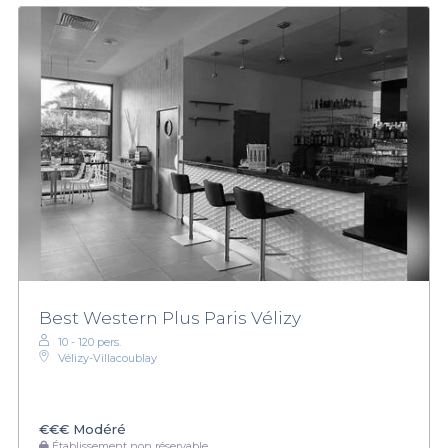
Best Western Plus Paris Vélizy
10 - 120 pers.
Vélizy-Villacoublay
€€€
Modéré
Établissement non réservable