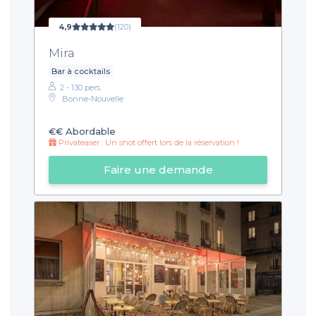
4,9
(120)
Mira
Bar à cocktails
2 - 130 pers.
Bonne-Nouvelle
€€
Abordable
Privateaser : Un shot offert lors de la réservation !
Faire une demande