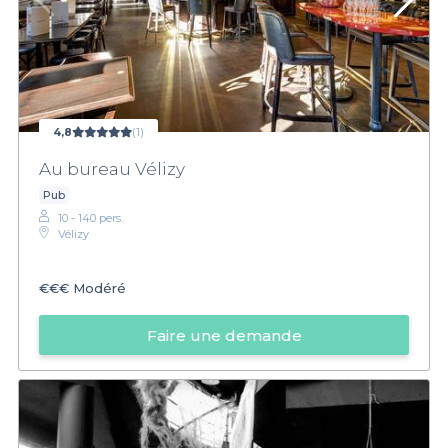
4,8
(1)
Au bureau Vélizy
Pub
10 - 140 pers.
Vélizy
€€€
Modéré
Faire une demande