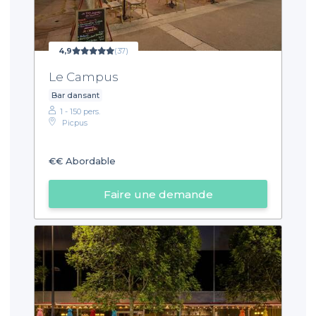
4,9
(37)
Le Campus
Bar dansant
1 - 150 pers.
Picpus
€€
Abordable
Faire une demande