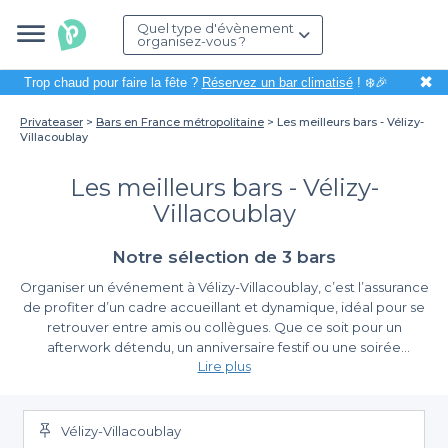
Quel type d'évènement
organisez-vous ?
✖
Trop chaud pour faire la fête ?
Réservez un bar climatisé
! ❄️🎉
Privateaser
Bars en France métropolitaine
Les meilleurs bars - Vélizy-
Villacoublay
Les meilleurs bars - Vélizy-
Villacoublay
Notre sélection de 3 bars
Organiser un événement à Vélizy-Villacoublay, c’est l’assurance
de profiter d’un cadre accueillant et dynamique, idéal pour se
retrouver entre amis ou collègues. Que ce soit pour un
afterwork détendu, un anniversaire festif ou une soirée
Lire plus
d'entreprise, choisir le bon bar est essentiel pour faire de cet
événement un moment inoubliable.
Réservez facilement avec Privateaser
Vélizy-Villacoublay
Grâce à la plateforme Privateaser, réserver un bar à Vélizy-