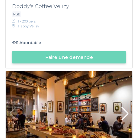
Doddy's Coffee Velizy
Pub
1 - 200 pers.
Happy Vélizy
€€
Abordable
Faire une demande