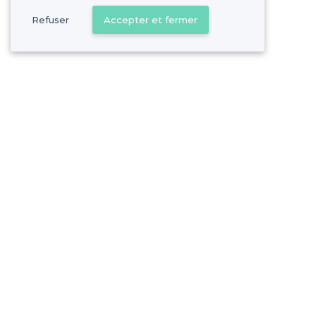
Refuser
Accepter et fermer
Vous s
Gagnez de nombreu
Pas de commissions et
Vaufrèges - Alentours
<
Les meilleurs bars en terrasse - 9e Arrondissement, Marseille