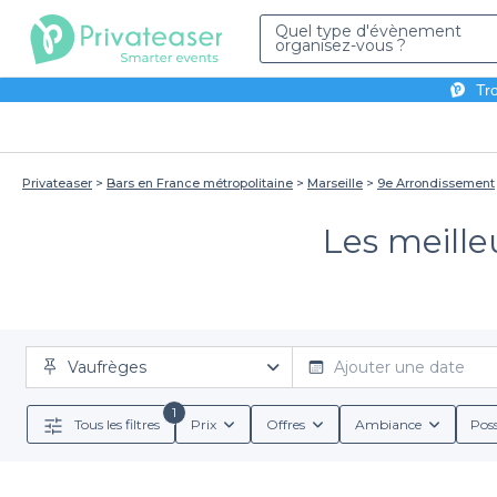
Quel type d'évènement
organisez-vous ?
Tro
Privateaser
Bars en France métropolitaine
Marseille
9e Arrondissement
Les meille
Vaufrèges
Ajouter une date
1
Tous les filtres
Prix
Offres
Ambiance
Poss