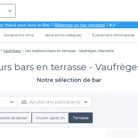
p chaud pour faire la fête ?
Réservez un bar climatisé
! ❄️🎉
Soirée entre amis
Verre entre collègues
Évènement d'entreprise
Vaufrèges
Les meilleurs bars en terrasse - Vaufrèges, Marseille
urs bars en terrasse - Vaufrèges
Notre sélection de bar
Ajouter des participants
ibilité de danser
Ouvert après 2h
Terrasse