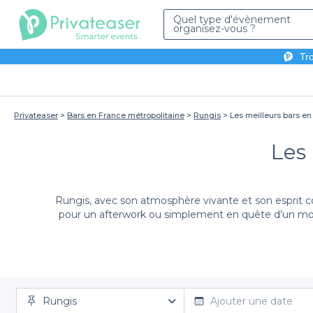
Quel type d'évènement
organisez-vous ?
Tro
Privateaser
Bars en France métropolitaine
Rungis
Les meilleurs bars en
Les 
Rungis, avec son atmosphère vivante et son esprit co
pour un afterwork ou simplement en quête d'un momen
Sur notre plateforme Privateaser, nous avons rassem
peut sembler complexe, mais grâce à notre large éven
Rungis
un cadre moderne, une atmosphère décont
Ajouter une date