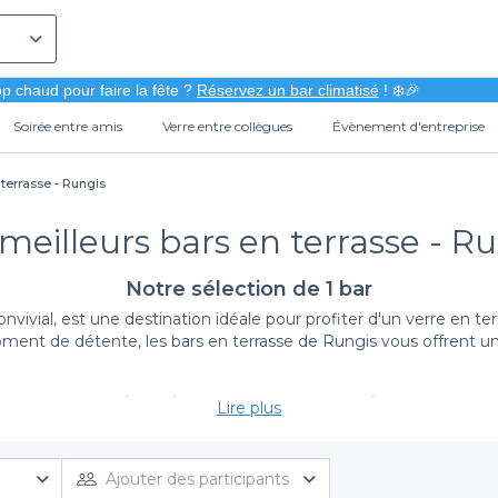
p chaud pour faire la fête ?
Réservez un bar climatisé
! ❄️🎉
Soirée entre amis
Verre entre collègues
Évènement d'entreprise
 terrasse - Rungis
meilleurs bars en terrasse - R
Notre sélection de 1 bar
nvivial, est une destination idéale pour profiter d'un verre en t
t de détente, les bars en terrasse de Rungis vous offrent une 
Un choix varié de terrasses accueillantes
Lire plus
blé une sélection des meilleurs bars en terrasse à Rungis. Choi
tail d’offres, vous accédez à des établissements variés, chacun
ractée ou un lieu plus traditionnel, vous trouverez sans doute l
Ajouter des participants