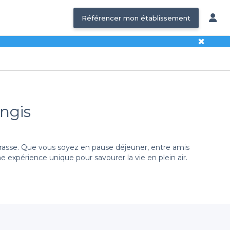
Référencer mon établissement
✖
ungis
errasse. Que vous soyez en pause déjeuner, entre amis
expérience unique pour savourer la vie en plein air.
sir un lieu pour un événement ou un moment convivial
 avec son ambiance et son style. Que vous recherchiez
e bar qui saura répondre à vos attentes.