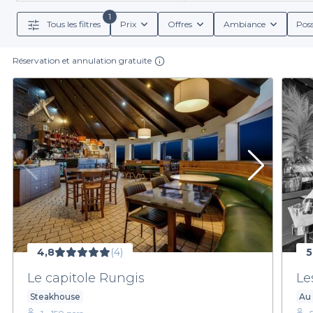
1
Tous les filtres
Prix
Offres
Ambiance
Poss
Organiser un événement dans l'un de ces bars n'a jam
de réservation, ainsi que les menus groupe disponibles. 
Réservation et annulation gratuite
planches apéritives et de snacks sauront ravir tous v
La belle saison approche, et c'est le moment de pro
explorez no
4,8
(4)
5
Le capitole Rungis
Le
Steakhouse
Au