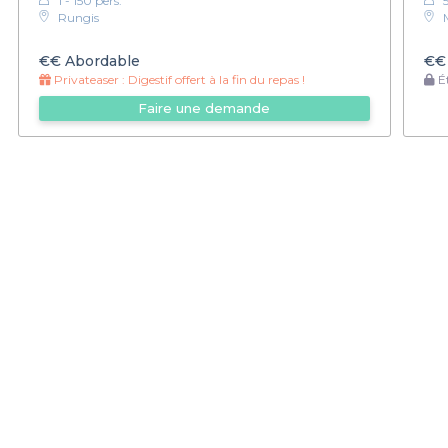
1 - 150 pers.
Rungis
€€
Abordable
€€
Privateaser :
Digestif offert à la fin du repas !
Ét
Faire une demande