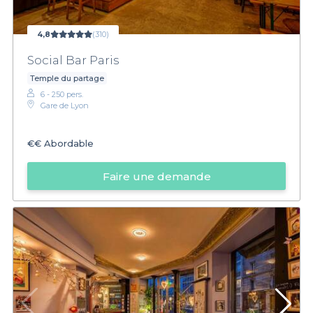
4,8
(310)
Social Bar Paris
Temple du partage
6 - 250 pers.
Gare de Lyon
€€
Abordable
Faire une demande