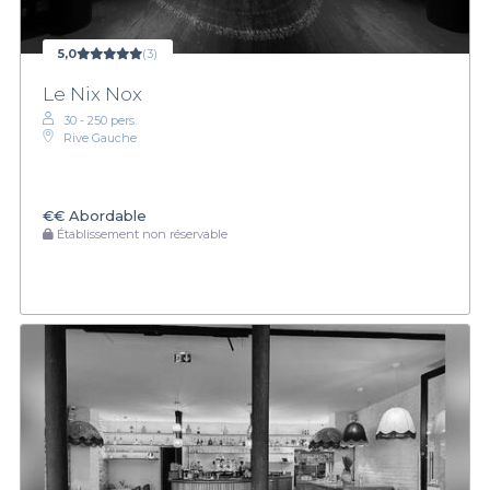
5,0
(3)
Le Nix Nox
30 - 250 pers.
Rive Gauche
€€
Abordable
Établissement non réservable