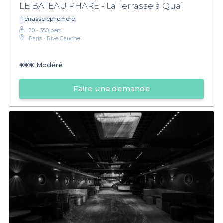
LE BATEAU PHARE - La Terrasse à Quai
Terrasse éphémère
20 - 350 pers.
Paris - Rive Gauche
€€€
Modéré
Faire une demande