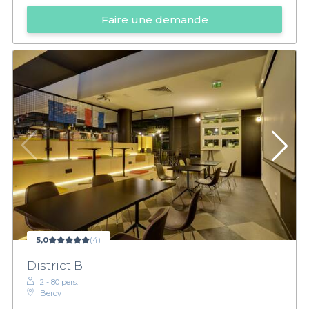
Faire une demande
5,0
(4)
District B
2 - 80 pers.
Bercy