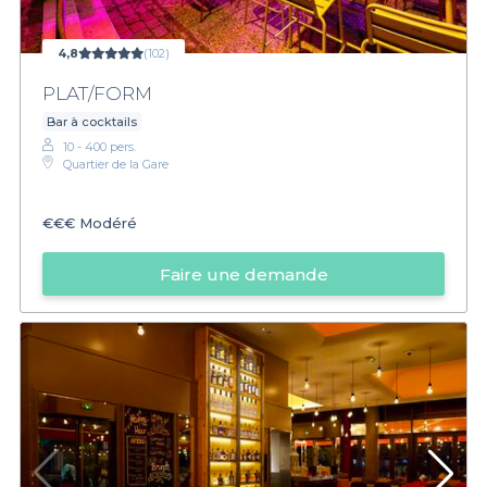
4,8
(102)
PLAT/FORM
Bar à cocktails
10 - 400 pers.
Quartier de la Gare
€€€
Modéré
Faire une demande