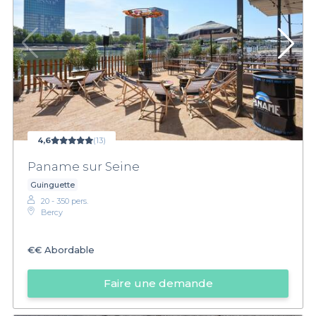
4,6
(13)
Paname sur Seine
Guinguette
20 - 350 pers.
Bercy
€€
Abordable
Faire une demande