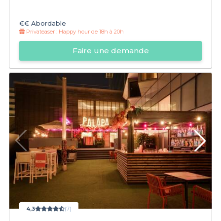
€€
Abordable
Privateaser :
Happy hour de 18h à 20h
Faire une demande
4,3
(7)