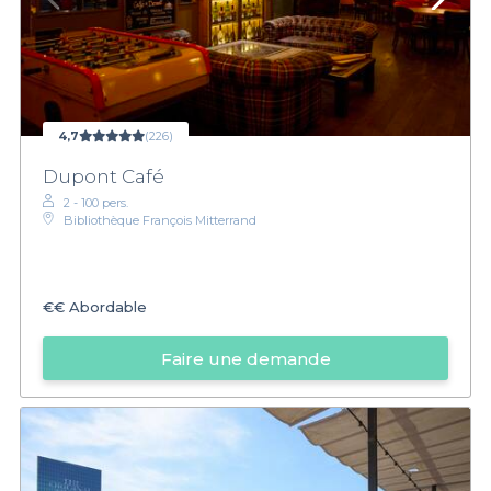
4,7
(226)
Dupont Café
2 - 100 pers.
Bibliothèque François Mitterrand
€€
Abordable
Faire une demande