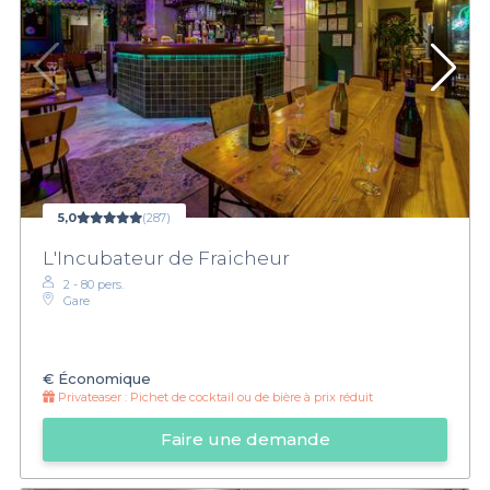
5,0
(287)
L'Incubateur de Fraicheur
2 - 80 pers.
Gare
€
Économique
Privateaser :
Pichet de cocktail ou de bière à prix réduit
Faire une demande