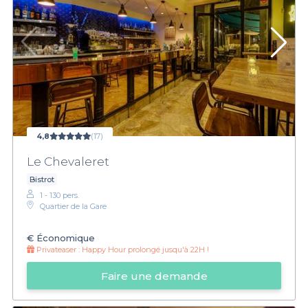
4,8
(17)
Le Chevaleret
Bistrot
1 - 130 pers.
Quartier de la Gare
€
Économique
Privateaser :
Happy Hour prolongé jusqu'à 22H !
Faire une demande