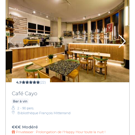
4,9
(22)
Café Cayo
Bar à vin
2 - 90 pers.
Bibliothèque François Mitterrand
€€€
Modéré
Privateaser :
Prolongation de l'Happy Hour toute la nuit !