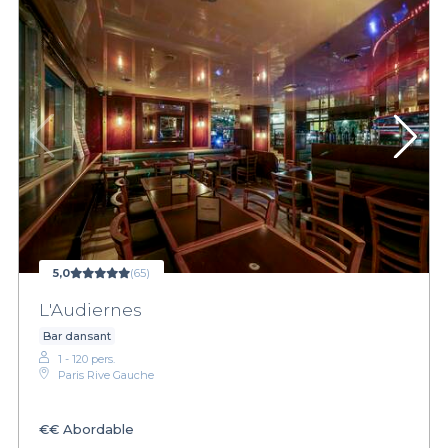
5,0
(65)
L'Audiernes
Bar dansant
1 - 120 pers.
Paris Rive Gauche
€€
Abordable