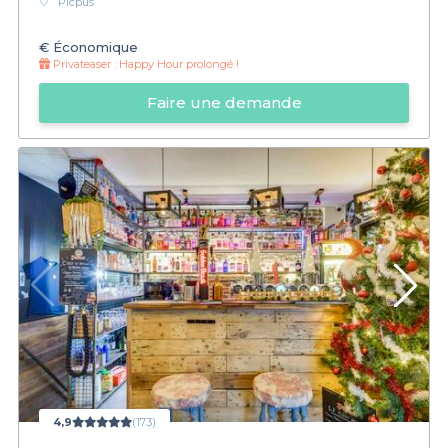
Picpus
€
Économique
Privateaser :
Happy Hour prolongé !
Faire une demande
4,9
(173)