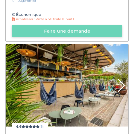
Dugommier
€
Économique
Privateaser :
Pinte à 5€ toute la nuit !
Faire une demande
4,6
(8)