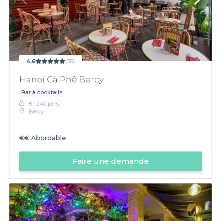
4,6
(36)
Hanoi Cà Phê Bercy
Bar à cocktails
8 - 240 pers.
Bercy
€€
Abordable
Faire une demande