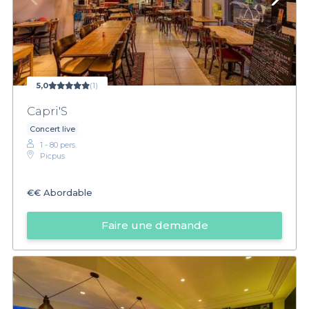
5,0
(1)
Capri'S
Concert live
1 - 80 pers.
Picpus
€€
Abordable
Faire une demande