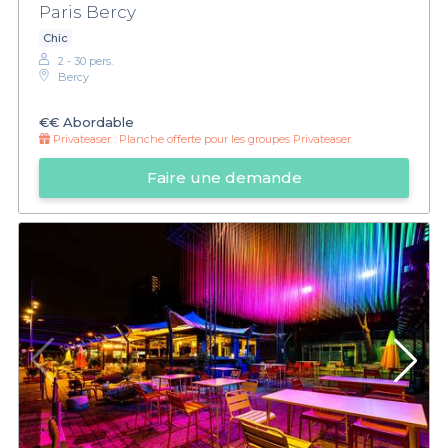
Paris Bercy
Chic
2 - 30 pers.
Bercy
€€
Abordable
Privateaser :
Planche offerte pour les groupes Privateaser
Faire une demande