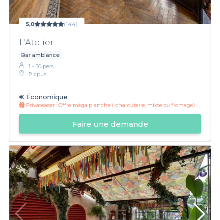
5,0
(144)
L'Atelier
Bar ambiance
1 - 50 pers.
Picpus
€
Économique
Privateaser :
Offre méga planche ( charcuterie, mixte ou fromage) à 55 euros pour 10-12 personnes !
Faire une demande