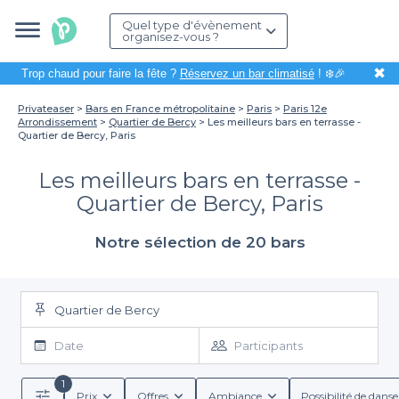
Quel type d'évènement
organisez-vous ?
✖
Trop chaud pour faire la fête ?
Réservez un bar climatisé
! ❄️🎉
Privateaser
Bars en France métropolitaine
Paris
Paris 12e
Arrondissement
Quartier de Bercy
Les meilleurs bars en terrasse -
Quartier de Bercy, Paris
Les meilleurs bars en terrasse -
Quartier de Bercy, Paris
Notre sélection de 20 bars
Quartier de Bercy
Date
Participants
1
Prix
Offres
Ambiance
Possibilité de danse