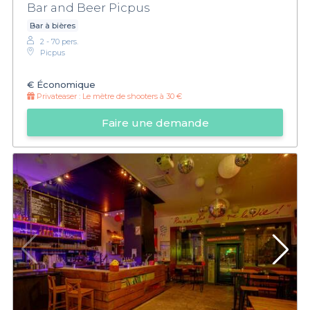
Bar and Beer Picpus
Bar à bières
2 - 70 pers.
Picpus
€
Économique
Privateaser :
Le mètre de shooters à 30 €
Faire une demande