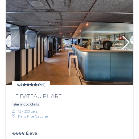
4,4
(9)
LE BATEAU PHARE
Bar à cocktails
15 - 300 pers.
Paris Rive Gauche
€€€€
Élevé