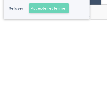
Référencer mon établissement
Refuser
Accepter et fermer
Déjà client
Montgeron - Types de lieux
<
Les meilleurs bars - Montgeron
Les meilleurs bars avec des Happy Hours - Montgeron
À propos de Privateaser
Privateaser Media