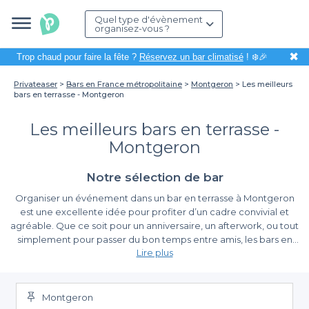
Quel type d'évènement
organisez-vous ?
✖
Trop chaud pour faire la fête ?
Réservez un bar climatisé
! ❄️🎉
Privateaser
Bars en France métropolitaine
Montgeron
Les meilleurs
bars en terrasse - Montgeron
Les meilleurs bars en terrasse -
Montgeron
Notre sélection de bar
Organiser un événement dans un bar en terrasse à Montgeron
est une excellente idée pour profiter d’un cadre convivial et
agréable. Que ce soit pour un anniversaire, un afterwork, ou tout
simplement pour passer du bon temps entre amis, les bars en
Lire plus
terrasse de cette charmante ville vous offrent une atmosphère
parfaite pour créer des souvenirs inoubliables.
Une simplicité de réservation inégalée
Montgeron
Nous avons rassemblé pour vous une sélection des meilleurs