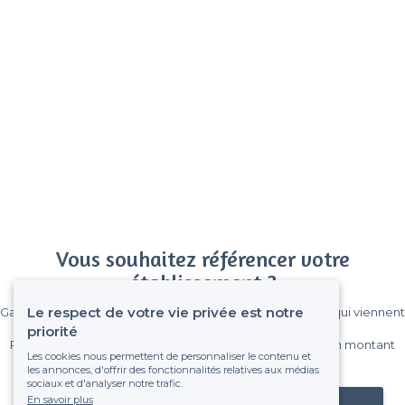
Vous souhaitez référencer votre
établissement ?
Le respect de votre vie privée est notre
Gagnez de nombreux clients parmi le million de visiteurs qui viennent
sur Privateaser chaque mois.
priorité
Pas de commissions et sans engagement, vous payez un montant
Les cookies nous permettent de personnaliser le contenu et
fixe sans risque de voir déraper la facture.
les annonces, d'offrir des fonctionnalités relatives aux médias
sociaux et d'analyser notre trafic.
En savoir plus