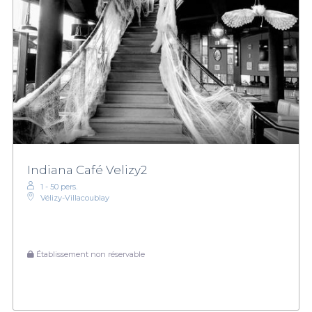
Indiana Café Velizy2
1 - 50 pers.
Vélizy-Villacoublay
Établissement non réservable