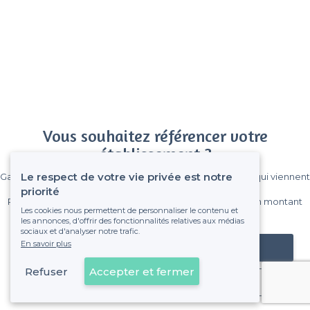
Vous souhaitez référencer votre
établissement ?
Le respect de votre vie privée est notre
Gagnez de nombreux clients parmi le million de visiteurs qui viennent
sur Privateaser chaque mois.
priorité
Pas de commissions et sans engagement, vous payez un montant
Les cookies nous permettent de personnaliser le contenu et
fixe sans risque de voir déraper la facture.
les annonces, d'offrir des fonctionnalités relatives aux médias
sociaux et d'analyser notre trafic.
En savoir plus
Référencer mon établissement
Refuser
Accepter et fermer
Déjà client