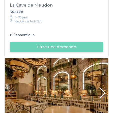
La Cave de Meudon
Bar à vin
1 - 30 pers.
Meudon la Forêt Sud
€
Économique
Faire une demande