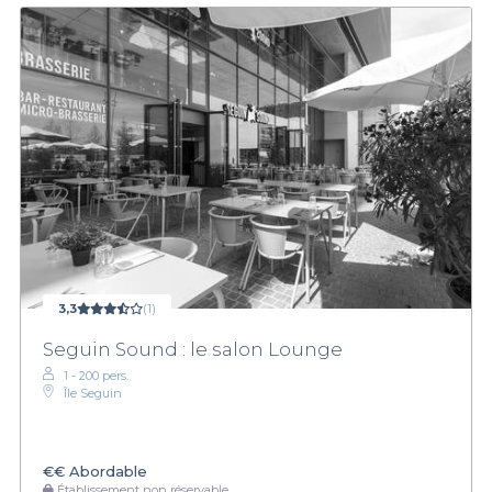
3,3
(1)
Seguin Sound : le salon Lounge
1 - 200 pers.
Île Seguin
€€
Abordable
Établissement non réservable