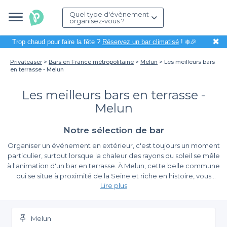
Quel type d'évènement
organisez-vous ?
✖
Trop chaud pour faire la fête ?
Réservez un bar climatisé
! ❄️🎉
Privateaser
Bars en France métropolitaine
Melun
Les meilleurs bars
en terrasse - Melun
Les meilleurs bars en terrasse -
Melun
Notre sélection de bar
Organiser un événement en extérieur, c'est toujours un moment
particulier, surtout lorsque la chaleur des rayons du soleil se mêle
à l'animation d'un bar en terrasse. À Melun, cette belle commune
qui se situe à proximité de la Seine et riche en histoire, vous
Lire plus
trouverez une sélection de terrasses où vous pourrez profiter de
l'ambiance estivale tout en célébrant vos moments précieux.
Profitez d'une diversité d'offres
Que ce soit pour un afterwork, un anniversaire ou simplement un
moment de convivialité entre amis, les bars en terrasse de Melun
Melun
En utilisant Privateaser, nous vous simplifions la recherche d'un
sont une formidable option.