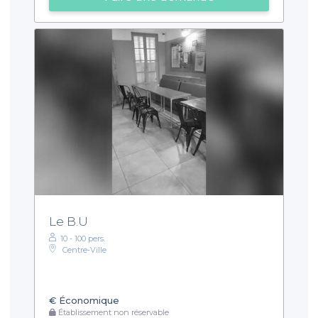
Le B.U
10 - 100 pers.
Centre‑Ville
€
Économique
Établissement non réservable