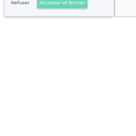
Refuser
Accepter et fermer
Déjà client
Melun - Types de lieux
<
Les meilleurs bars - Melun
Les meilleurs bars branchés - Melun
À propos de Privateaser
Privateaser Media
Privateaser en Espagne