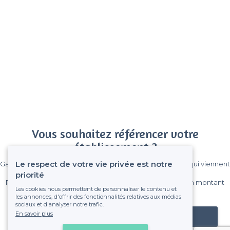
Vous souhaitez référencer votre
établissement ?
Le respect de votre vie privée est notre
Gagnez de nombreux clients parmi le million de visiteurs qui viennent
sur Privateaser chaque mois.
priorité
Pas de commissions et sans engagement, vous payez un montant
Les cookies nous permettent de personnaliser le contenu et
fixe sans risque de voir déraper la facture.
les annonces, d'offrir des fonctionnalités relatives aux médias
sociaux et d'analyser notre trafic.
En savoir plus
Référencer mon établissement