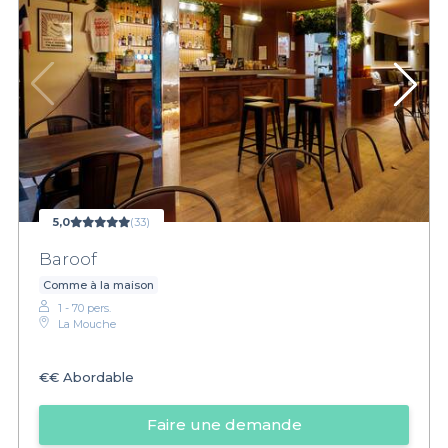
5,0
(33)
Baroof
Comme à la maison
1 - 70 pers.
La Mouche
€€
Abordable
Faire une demande