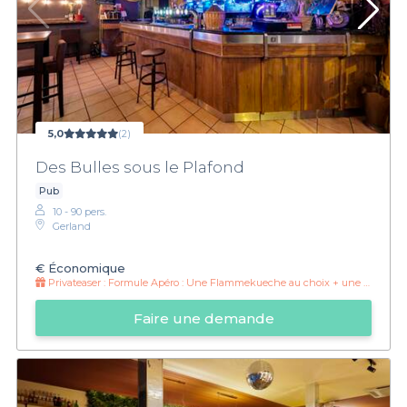
5,0
(2)
Des Bulles sous le Plafond
Pub
10 - 90 pers.
Gerland
€
Économique
Privateaser :
Formule Apéro : Une Flammekueche au choix + une pinte/soft au choix à 14 euros
Faire une demande