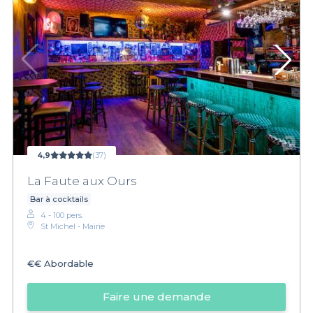
4,9
(37)
La Faute aux Ours
Bar à cocktails
4 - 100 pers.
St Michel - Mairie
€€
Abordable
Faire une demande