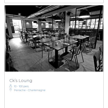
Ck’s Loung
10 - 100 pers.
Perrache - Charlemagne