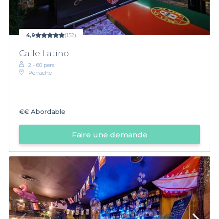
4,9
(152)
Calle Latino
2 - 60 pers.
Perrache
€€
Abordable
Faire une demande