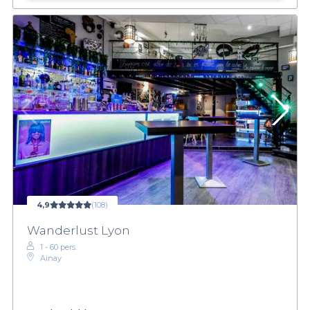
4,9
(108)
Wanderlust Lyon
1 - 60 pers.
Ainay