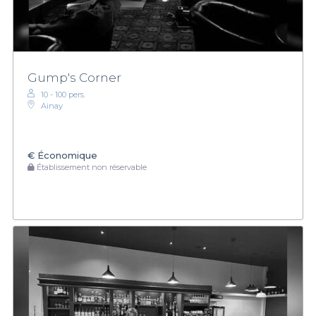
Gump's Corner
10 - 100 pers.
Ainay
€
Économique
Établissement non réservable