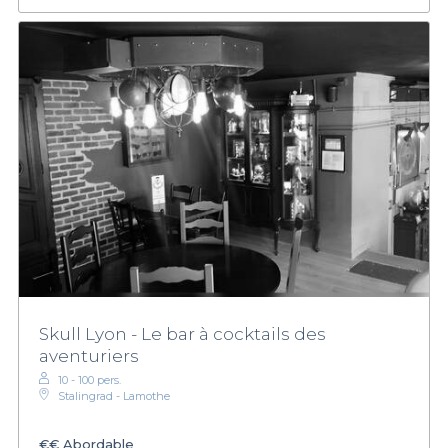
Skull Lyon - Le bar à cocktails des
aventuriers
10 - 100 pers.
Stalingrad - Lamothe
€€
Abordable