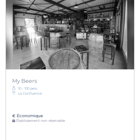
My Beers
10 - 100 pers.
La Confluence
€
Économique
Établissement non réservable