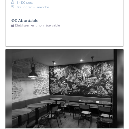
1 - 100 pers.
Stalingrad - Lamothe
€€
Abordable
Établissement non réservable