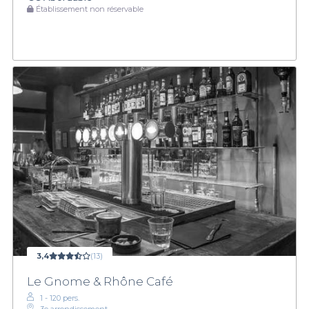
Établissement non réservable
3,4
(13)
Le Gnome & Rhône Café
1 - 120 pers.