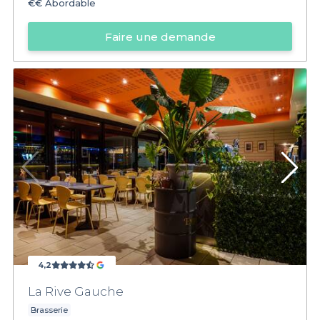
€€
Abordable
Faire une demande
4,2
La Rive Gauche
Brasserie