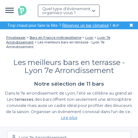
Quel type d'évènement
organisez-vous ?
✖
Trop chaud pour faire la fête ?
Réservez un bar climatisé
! ❄️🎉
Privateaser
Bars en France métropolitaine
Lyon
Lyon 7e
Arrondissement
Les meilleurs bars en terrasse - Lyon 7e
Arrondissement
Les meilleurs bars en terrasse -
Lyon 7e Arrondissement
Notre sélection de 11 bars
Dans le 7e arrondissement de Lyon, l’été se célèbre au grand air.
Les
terrasses
des bars offrent non seulement une atmosphère
conviviale mais aussi un cadre idéal pour profiter des douceurs
de la saison. Organiser un évènement convivial dans l'un de ces
Lire plus
bars en terrasse, c'est s'assurer de moments mémorables, que
vous souhaitiez un afterwork entre collègues, un anniversaire ou
Profitez d'une large sélection
simplement une sortie entre amis.
Lyon 7e Arrondissement