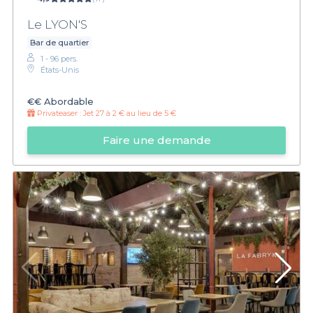
Le LYON'S
Bar de quartier
1 - 96 pers.
États-Unis
€€
Abordable
Privateaser :
Jet 27 à 2 € au lieu de 5 €
Faire une demande