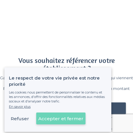
Vous souhaitez référencer votre
établissement ?
Le respect de votre vie privée est notre
Gagnez de nombreux clients parmi le million de visiteurs qui viennent
sur Privateaser chaque mois.
priorité
Pas de commissions et sans engagement, vous payez un montant
Les cookies nous permettent de personnaliser le contenu et
fixe sans risque de voir déraper la facture.
les annonces, d'offrir des fonctionnalités relatives aux médias
sociaux et d'analyser notre trafic.
En savoir plus
Référencer mon établissement
Refuser
Accepter et fermer
Déjà client