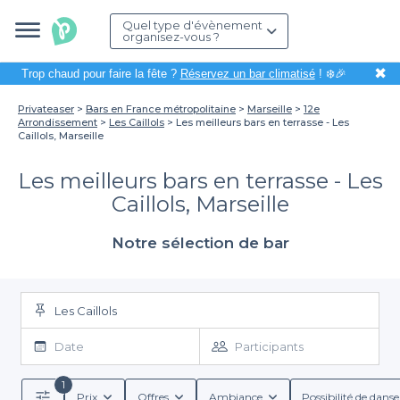
Quel type d'évènement
organisez-vous ?
✖
Trop chaud pour faire la fête ?
Réservez un bar climatisé
! ❄️🎉
Privateaser
Bars en France métropolitaine
Marseille
12e
Arrondissement
Les Caillols
Les meilleurs bars en terrasse - Les
Caillols, Marseille
Les meilleurs bars en terrasse - Les
Caillols, Marseille
Notre sélection de bar
Les Caillols
Date
Participants
1
Prix
Offres
Ambiance
Possibilité de danse