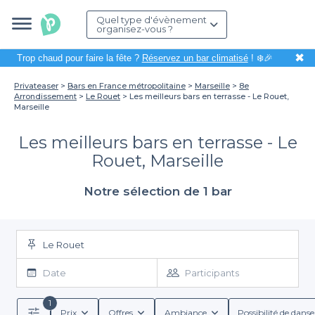
Quel type d'évènement
organisez-vous ?
✖
Trop chaud pour faire la fête ?
Réservez un bar climatisé
! ❄️🎉
Privateaser
Bars en France métropolitaine
Marseille
8e
Arrondissement
Le Rouet
Les meilleurs bars en terrasse - Le Rouet,
Marseille
Les meilleurs bars en terrasse - Le
Rouet, Marseille
Notre sélection de 1 bar
Le Rouet
Date
Participants
1
Prix
Offres
Ambiance
Possibilité de danse