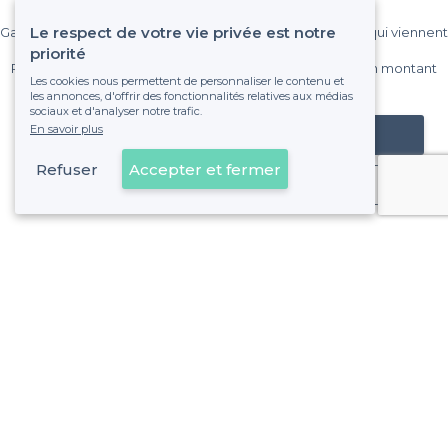
Le respect de votre vie privée est notre
Gagnez de nombreux clients parmi le million de visiteurs qui viennent
sur Privateaser chaque mois.
priorité
Pas de commissions et sans engagement, vous payez un montant
Les cookies nous permettent de personnaliser le contenu et
fixe sans risque de voir déraper la facture.
les annonces, d'offrir des fonctionnalités relatives aux médias
sociaux et d'analyser notre trafic.
En savoir plus
Référencer mon établissement
Refuser
Accepter et fermer
Déjà client
Le Rouet - Alentours
<
Les meilleurs bars en terrasse - 8e Arrondissement, Marseille
Le Rouet - Types de lieux
<
Les meilleurs bars - Le Rouet, Marseille
Les meilleurs bars dansants - Le Rouet, Marseille