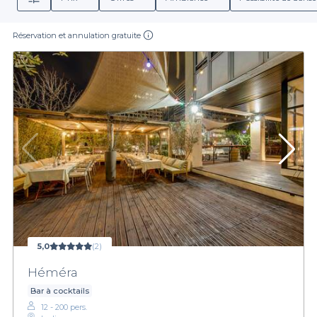
Réservation et annulation gratuite
5,0
(2)
Héméra
Bar à cocktails
12 - 200 pers.