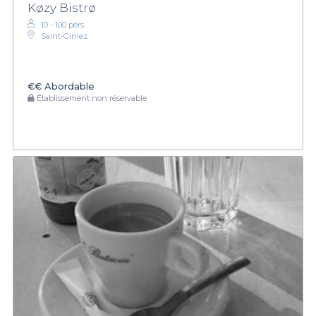
Køzy Bistrø
10 - 100 pers.
Saint-Giniez
€€
Abordable
Établissement non réservable