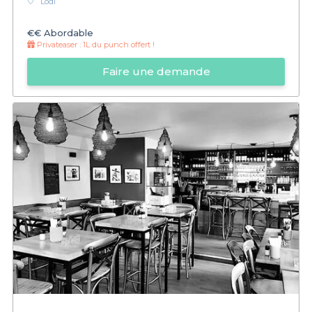
Lodi
€€
Abordable
Privateaser :
1L du punch offert !
Faire une demande