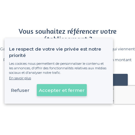
Vous souhaitez référencer votre
établissement ?
Le respect de votre vie privée est notre
Gagnez de nombreux clients parmi le million de visiteurs qui viennent
sur Privateaser chaque mois.
priorité
Pas de commissions et sans engagement, vous payez un montant
Les cookies nous permettent de personnaliser le contenu et
fixe sans risque de voir déraper la facture.
les annonces, d'offrir des fonctionnalités relatives aux médias
sociaux et d'analyser notre trafic.
En savoir plus
Référencer mon établissement
Refuser
Accepter et fermer
Déjà client
La Panouse - Alentours
<
Les meilleurs bars en terrasse - 9e Arrondissement, Marseille