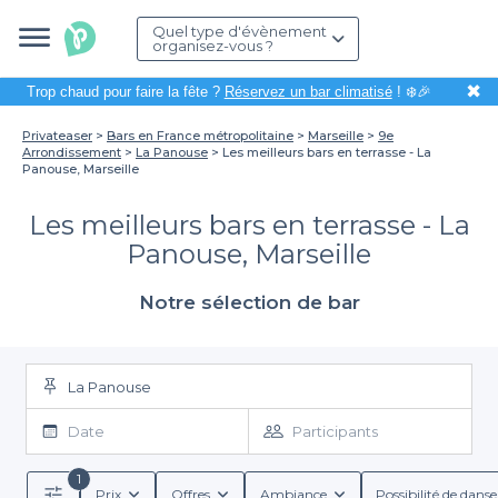
Quel type d'évènement
organisez-vous ?
✖
Trop chaud pour faire la fête ?
Réservez un bar climatisé
! ❄️🎉
Privateaser
Bars en France métropolitaine
Marseille
9e
Arrondissement
La Panouse
Les meilleurs bars en terrasse - La
Panouse, Marseille
Les meilleurs bars en terrasse - La
Panouse, Marseille
Notre sélection de bar
La Panouse
Date
Participants
1
Prix
Offres
Ambiance
Possibilité de danse