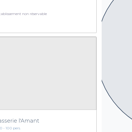
ablissement non réservable
asserie l'Amant
10 - 100 pers.