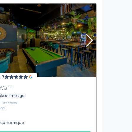
,7
'Warm
ble de mixage
 - 160 pers.
Lodi
conomique