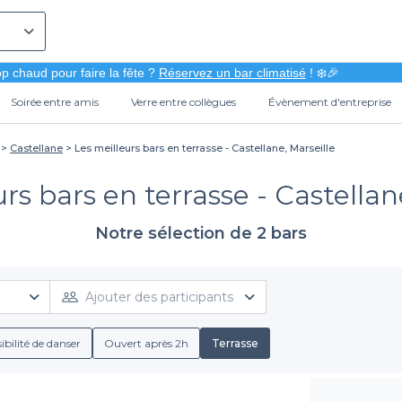
p chaud pour faire la fête ?
Réservez un bar climatisé
! ❄️🎉
Soirée entre amis
Verre entre collègues
Évènement d'entreprise
Castellane
Les meilleurs bars en terrasse - Castellane, Marseille
rs bars en terrasse - Castellan
Notre sélection de 2 bars
Ajouter des participants
ibilité de danser
Ouvert après 2h
Terrasse