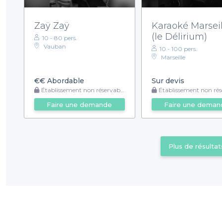
Zaÿ Zaÿ
Karaoké Marseil
(le Délirium)
10 - 80 pers.
Vauban
10 - 100 pers.
Marseille
€€
Abordable
Sur devis
Établissement non réservable
Établissement non rése
Faire une demande
Faire une deman
Plus de résultat