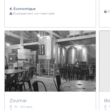
€
Économique
Ét
Établissement non réservable
Zoumaï
Br
10 - 100 pers.