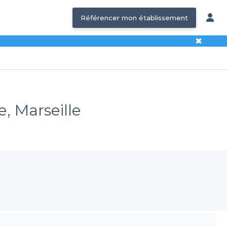
Référencer mon établissement
✖
e, Marseille