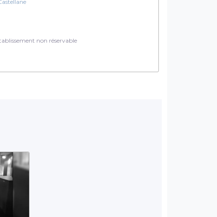
Castellane
ablissement non réservable