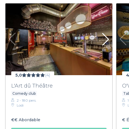
5,0
(4)
4
L'Art dû Théâtre
O
Comedy club
Ta
2 - 180 pers.
1
Lodi
€€
Abordable
€
É