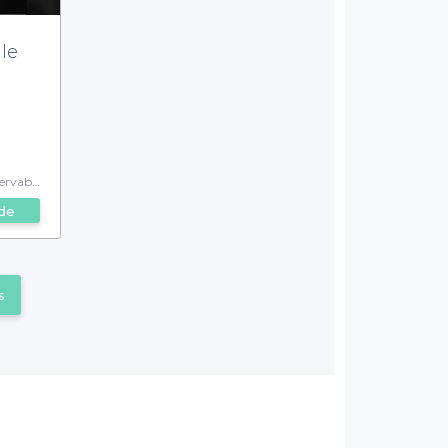
le
rvable
de
s