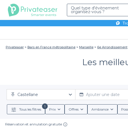
Quel type d'évènement
organisez-vous ?
Tro
Privateaser
Bars en France métropolitaine
Marseille
6e Arrondissement
Les meilleu
Castellane
Ajouter une date
1
Tous les filtres
Prix
Offres
Ambiance
Poss
Réservation et annulation gratuite