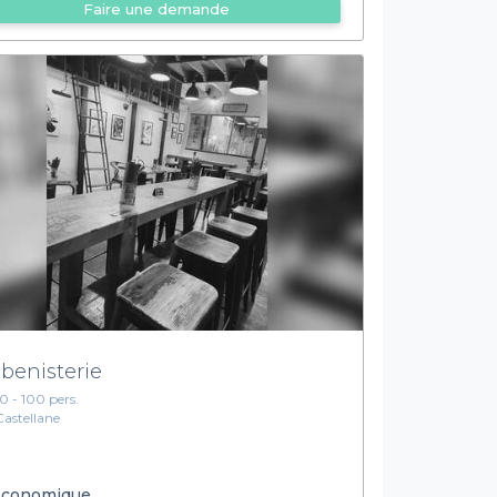
Faire une demande
Ebenisterie
10 - 100 pers.
Castellane
conomique