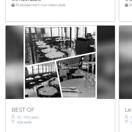
Établissement non réservable
Ét
BEST OF
Le
10 - 100 pers.
Marseille