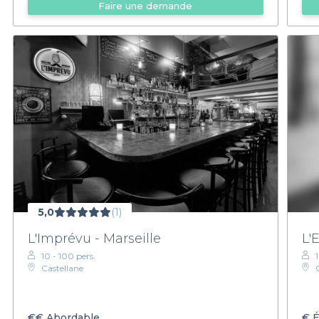
Faire une demande
5,0
(1)
L'Imprévu - Marseille
L'
10 - 100 pers.
Castellane
€€
Abordable
€
É