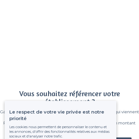
Vous souhaitez référencer votre
établissement ?
Le respect de votre vie privée est notre
Gagnez de nombreux clients parmi le million de visiteurs qui viennent
sur Privateaser chaque mois.
priorité
Pas de commissions et sans engagement, vous payez un montant
Les cookies nous permettent de personnaliser le contenu et
fixe sans risque de voir déraper la facture.
les annonces, d'offrir des fonctionnalités relatives aux médias
sociaux et d'analyser notre trafic.