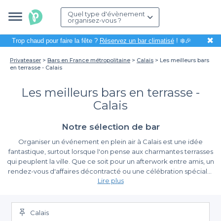
Quel type d'évènement
organisez-vous ?
✖
Trop chaud pour faire la fête ?
Réservez un bar climatisé
! ❄️🎉
Privateaser
Bars en France métropolitaine
Calais
Les meilleurs bars
en terrasse - Calais
Les meilleurs bars en terrasse -
Calais
Notre sélection de bar
Organiser un événement en plein air à Calais est une idée
fantastique, surtout lorsque l'on pense aux charmantes terrasses
qui peuplent la ville. Que ce soit pour un afterwork entre amis, un
rendez-vous d'affaires décontracté ou une célébration spéciale,
Lire plus
les bars en terrasse de Calais offrent un cadre idéal pour profiter
du doux climat et de l'ambiance locale pittoresque.
Bénéficiez d'une réservation simplifiée avec
Privateaser
Calais