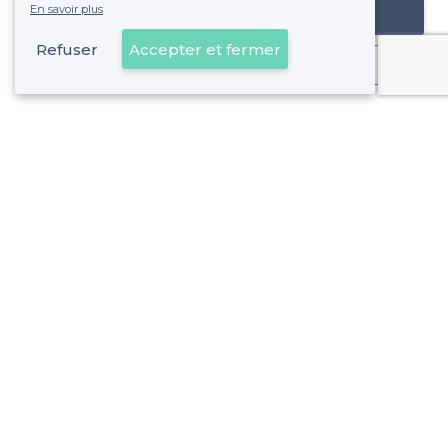
En savoir plus
Référencer mon établissement
Refuser
Accepter et fermer
Déjà client
Calais - Types de lieux
<
Les meilleurs bars - Calais
Les meilleurs bars boîtes - Calais
À propos de Privateaser
Privateaser Media