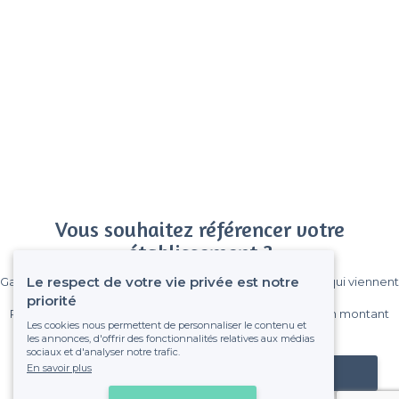
Vous souhaitez référencer votre
établissement ?
Le respect de votre vie privée est notre
Gagnez de nombreux clients parmi le million de visiteurs qui viennent
sur Privateaser chaque mois.
priorité
Pas de commissions et sans engagement, vous payez un montant
Les cookies nous permettent de personnaliser le contenu et
fixe sans risque de voir déraper la facture.
les annonces, d'offrir des fonctionnalités relatives aux médias
sociaux et d'analyser notre trafic.
En savoir plus
Référencer mon établissement