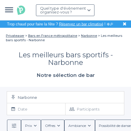
Quel type d'évènement
organisez-vous ?
✖
Trop chaud pour faire la fête ?
Réservez un bar climatisé
! ❄️🎉
Privateaser
Bars en France métropolitaine
Narbonne
Les meilleurs
bars sportifs - Narbonne
Les meilleurs bars sportifs -
Narbonne
Notre sélection de bar
Narbonne
Date
Participants
Prix
Offres
Ambiance
Possibilité de danse