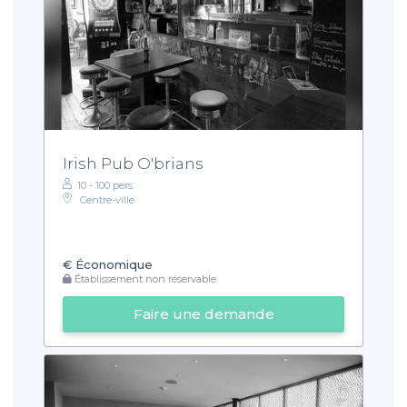
Irish Pub O'brians
10 - 100 pers.
Centre-ville
€
Économique
Établissement non réservable
Faire une demande