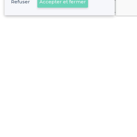
Refuser
Accepter et fermer
Déjà client
Narbonne - Alentours
<
Vivez le match au bar en direct !
Narbonne - Types de lieux
<
Les meilleurs bars - Narbonne
Les meilleurs bars à cocktails - Narbonne
À propos de Privateaser