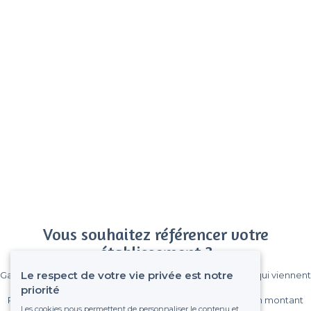
Vous souhaitez référencer votre
établissement ?
Le respect de votre vie privée est notre
Gagnez de nombreux clients parmi le million de visiteurs qui viennent
sur Privateaser chaque mois.
priorité
Pas de commissions et sans engagement, vous payez un montant
Les cookies nous permettent de personnaliser le contenu et