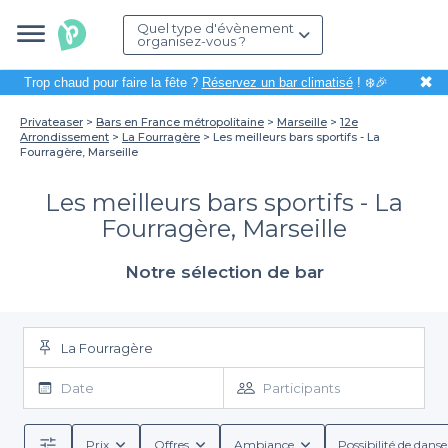
Quel type d'évènement
organisez-vous ?
✖
Trop chaud pour faire la fête ?
Réservez un bar climatisé
! ❄️🎉
Privateaser
Bars en France métropolitaine
Marseille
12e
Arrondissement
La Fourragère
Les meilleurs bars sportifs - La
Fourragère, Marseille
Les meilleurs bars sportifs - La
Fourragère, Marseille
Notre sélection de bar
La Fourragère
Date
Participants
Prix
Offres
Ambiance
Possibilité de danse