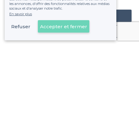
fixe sans risque de voir déraper la facture.
les annonces, d'offrir des fonctionnalités relatives aux médias
sociaux et d'analyser notre trafic.
En savoir plus
Référencer mon établissement
Refuser
Accepter et fermer
Déjà client
La Fourragère - Alentours
<
Les meilleurs bars sportifs - 12e Arrondissement, Marseille
La Fourragère - Types de lieux
<
Les meilleurs bars - La Fourragère, Marseille
Les meilleurs bars à cocktails - La Fourragère, Marseille