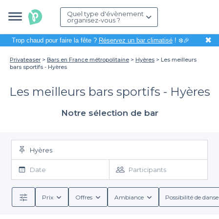
Quel type d'évènement
organisez-vous ?
✖
Trop chaud pour faire la fête ?
Réservez un bar climatisé
! ❄️🎉
Privateaser
Bars en France métropolitaine
Hyères
Les meilleurs
bars sportifs - Hyères
Les meilleurs bars sportifs - Hyères
Notre sélection de bar
Hyères
Date
Participants
Prix
Offres
Ambiance
Possibilité de danse