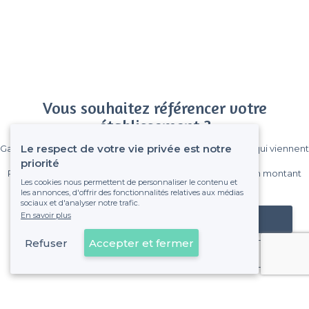
Vous souhaitez référencer votre
établissement ?
Le respect de votre vie privée est notre
Gagnez de nombreux clients parmi le million de visiteurs qui viennent
sur Privateaser chaque mois.
priorité
Pas de commissions et sans engagement, vous payez un montant
Les cookies nous permettent de personnaliser le contenu et
fixe sans risque de voir déraper la facture.
les annonces, d'offrir des fonctionnalités relatives aux médias
sociaux et d'analyser notre trafic.
En savoir plus
Référencer mon établissement
Refuser
Accepter et fermer
Déjà client