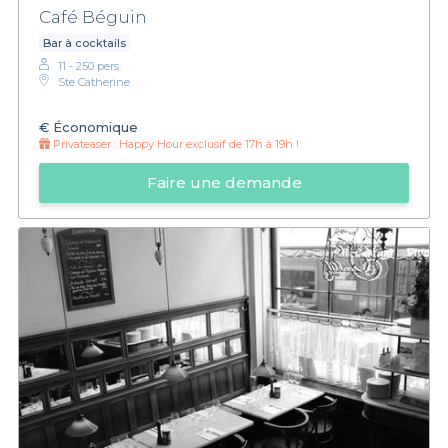
Café Béguin
Bar à cocktails
11 - 250 pers.
Ste Catherine
€
Économique
Privateaser :
Happy Hour exclusif de 17h à 19h !
Faire une demande