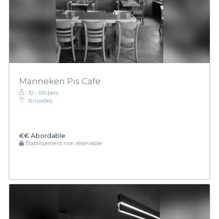
Manneken Pis Cafe
10 - 100 pers.
Bruxelles
€€
Abordable
Établissement non réservable