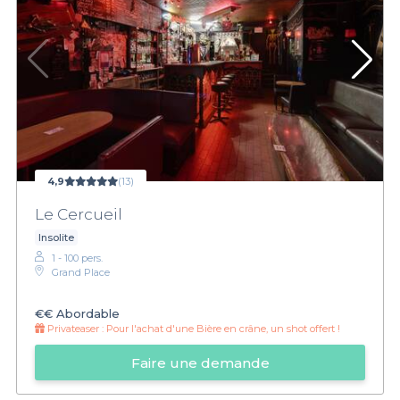
4,9
(13)
Le Cercueil
Insolite
1 - 100 pers.
Grand Place
€€
Abordable
Privateaser :
Pour l'achat d'une Bière en crâne, un shot offert !
Faire une demande