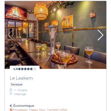
4,6
(3)
Le Laakam
Terrasse
1 - 70 pers.
Matonge
€
Économique
Privateaser :
Happy Hour : 1 acheté 1 offert