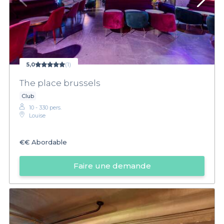
5,0
(1)
The place brussels
Club
10 - 330 pers.
Louise
€€
Abordable
Faire une demande