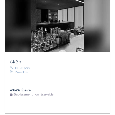
ökēn
10 - 70 pers.
Bruxelles
€€€€
Élevé
Établissement non réservable