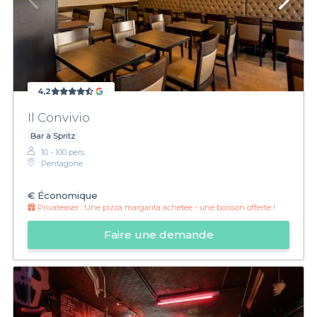
4,2
Il Convivio
Bar à Spritz
10 - 100 pers.
Pentagone
€
Économique
Privateaser :
Une pizza margarita achetée - une boisson offerte !
Faire une demande