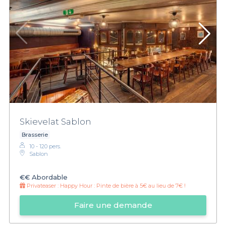
Skievelat Sablon
Brasserie
10 - 120 pers.
Sablon
€€
Abordable
Privateaser :
Happy Hour : Pinte de bière à 5€ au lieu de 7€ !
Faire une demande