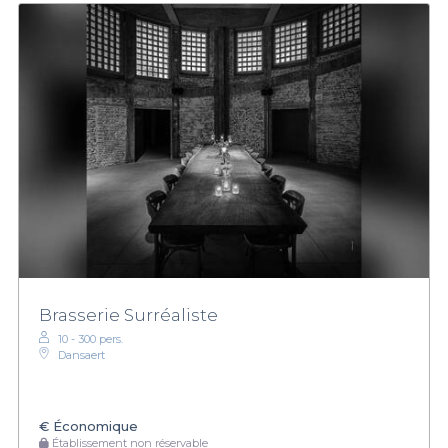
Brasserie Surréaliste
10 - 300 pers.
Dansaert
€
Économique
Établissement non réservable