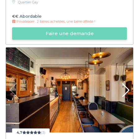
Quartier Gay
€€
Abordable
Privateaser :
2 bières achetées, une bière offerte !
Faire une demande
4,7
(3)