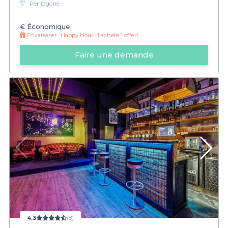
Pentagone
€
Économique
Privateaser :
Happy Hour : 1 acheté 1 offert
Faire une demande
4,3
(8)