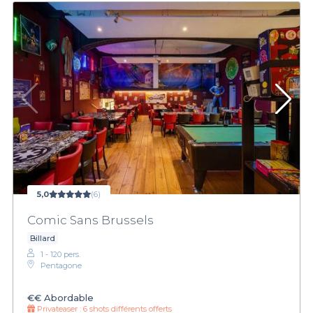
5,0
(6)
Comic Sans Brussels
Billard
1 - 120 pers.
Pentagone
€€
Abordable
Privateaser :
6 shots différents offerts