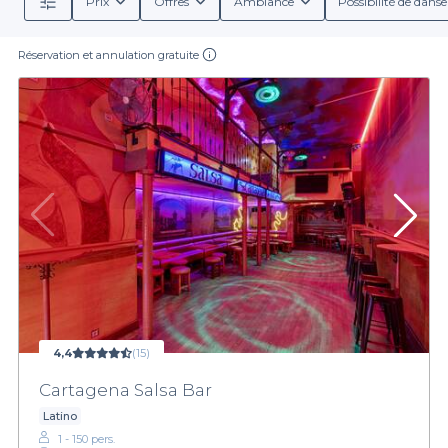
Prix
Offres
Ambiance
Possibilité de danse
Réservation et annulation gratuite
4,4
(15)
Cartagena Salsa Bar
Latino
1 - 150 pers.