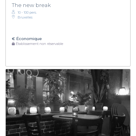
The new break
10 - 100 pers.
Bruxelles
€
Économique
Établissement non réservable