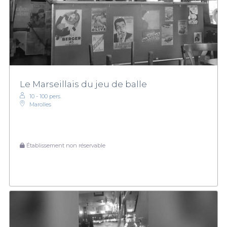
Le Marseillais du jeu de balle
10 - 100 pers.
Marolles
Établissement non réservable