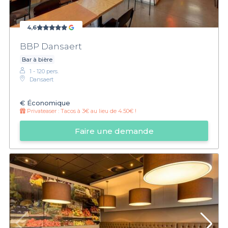
4,6
BBP Dansaert
Bar à bière
1 - 120 pers.
Dansaert
€
Économique
Privateaser :
Tacos à 3€ au lieu de 4.50€ !
Faire une demande