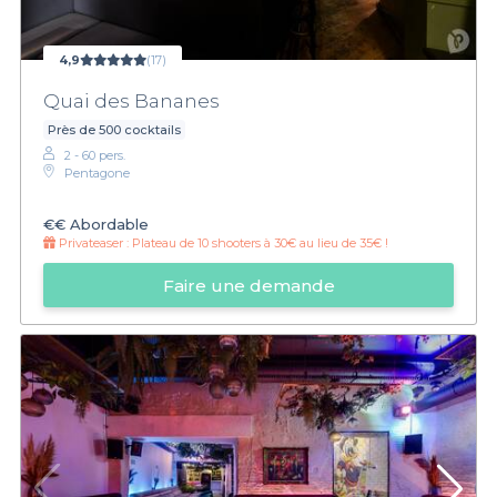
4,9
(17)
Quai des Bananes
Près de 500 cocktails
2 - 60 pers.
Pentagone
€€
Abordable
Privateaser :
Plateau de 10 shooters à 30€ au lieu de 35€ !
Faire une demande