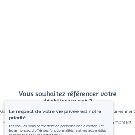
Vous souhaitez référencer votre
établissement ?
Le respect de votre vie privée est notre
Gagnez de nombreux clients parmi le million de visiteurs qui viennent
sur Privateaser chaque mois.
priorité
Pas de commissions et sans engagement, vous payez un montant
Les cookies nous permettent de personnaliser le contenu et
fixe sans risque de voir déraper la facture.
les annonces, d'offrir des fonctionnalités relatives aux médias