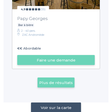
4,9
(55)
Papy Georges
Bar à bière
2 - 40 pers.
ZAC Andromède
€€
Abordable
Faire une demande
Plus de résultats
Voir sur la carte