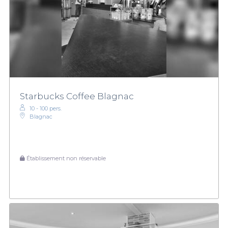
Starbucks Coffee Blagnac
10 - 100 pers.
Blagnac
Établissement non réservable