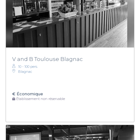
V and B Toulouse Blagnac
10 - 100 pers.
Blagnac
€
Économique
Établissement non réservable