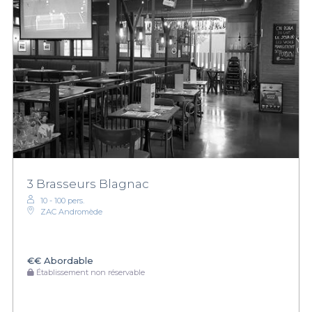
3 Brasseurs Blagnac
10 - 100 pers.
ZAC Andromède
€€
Abordable
Établissement non réservable