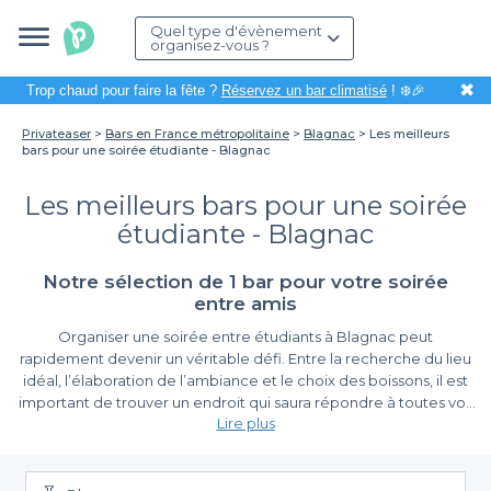
Quel type d'évènement
organisez-vous ?
✖
Trop chaud pour faire la fête ?
Réservez un bar climatisé
! ❄️🎉
Privateaser
Bars en France métropolitaine
Blagnac
Les meilleurs
bars pour une soirée étudiante - Blagnac
Les meilleurs bars pour une soirée
étudiante - Blagnac
Notre sélection de 1 bar pour votre soirée
entre amis
Organiser une soirée entre étudiants à Blagnac peut
rapidement devenir un véritable défi. Entre la recherche du lieu
idéal, l’élaboration de l’ambiance et le choix des boissons, il est
important de trouver un endroit qui saura répondre à toutes vos
Lire plus
attentes. Grâce à Privateaser, nous mettons à votre disposition
une multitude de bars spécifiquement adaptés à ce type
La simplicité de la réservation
d’événement, pour que la planification de votre soirée soit un
jeu d’enfant.