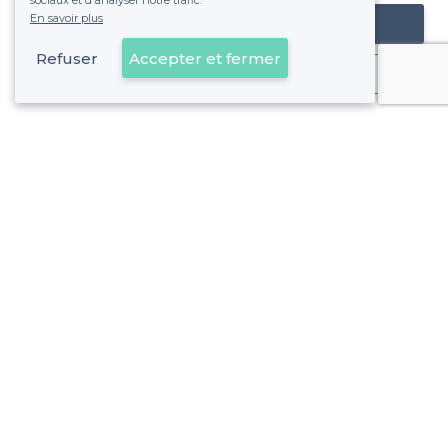
sociaux et d'analyser notre trafic.
En savoir plus
Référencer mon établissement
Refuser
Accepter et fermer
Déjà client
Blagnac - Types d'évènements
<
Les meilleurs bars - Blagnac
À propos de Privateaser
Privateaser Media
Privateaser en Espagne
Aide
Référencer mon établissement
Politique de protection des données
Conditions générales d'utilisation