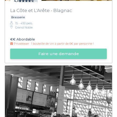
4,3
(8)
La Côte et L'Arête - Blagnac
Brasserie
15 - 450 pers.
Grand Noble
€€
Abordable
Privateaser :
1 bouteille de vin à partir de 6€ par personne !
Faire une demande