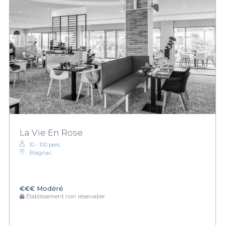
La Vie En Rose
10 - 100 pers.
Blagnac
€€€
Modéré
Établissement non réservable