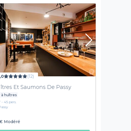
,0
(12)
îtres Et Saumons De Passy
 à huîtres
7 - 45 pers.
Passy
€
Modéré