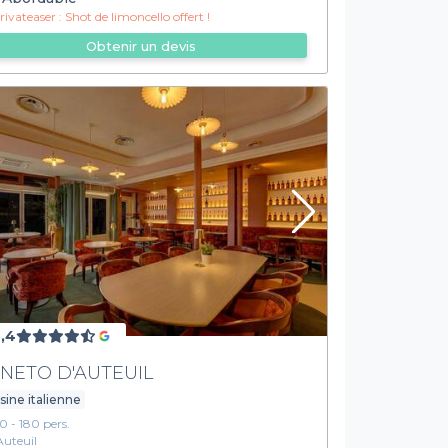
ivateaser :
Shot de limoncello offert !
Obtenir un devis
,4
NETO D'AUTEUIL
sine italienne
10 - 180 pers.
Auteuil