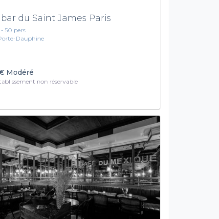
 bar du Saint James Paris
 - 50 pers.
Porte-Dauphine
€
Modéré
ablissement non réservable