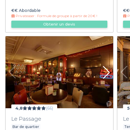
€€
Abordable
€€
Privateaser :
Formule de groupe à partir de 20€ !
Pr
Obtenir un devis
4,8
(66)
5
Le Passage
Le
Bar de quartier
Ter