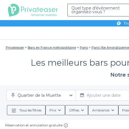
Quel type d'évènement
organisez-vous ?
Tro
Privateaser
Bars en France métropolitaine
Paris
Paris 16e Arrondisseme
Les meilleurs bars pour
Notre 
Quartier de la Muette
Ajouter une date
Tous les filtres
Prix
Offres
Ambiance
Poss
Réservation et annulation gratuite