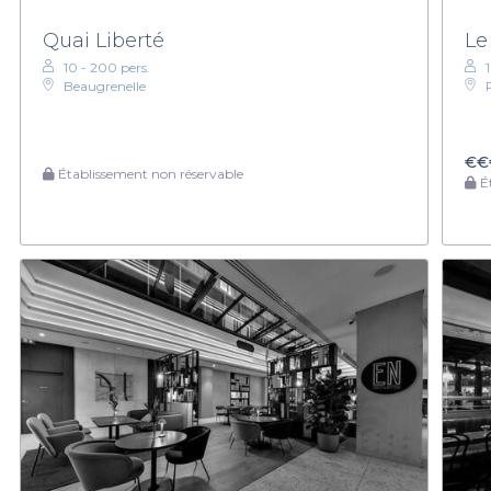
Quai Liberté
Le
10 - 200 pers.
1
Beaugrenelle
€€
Établissement non réservable
Ét