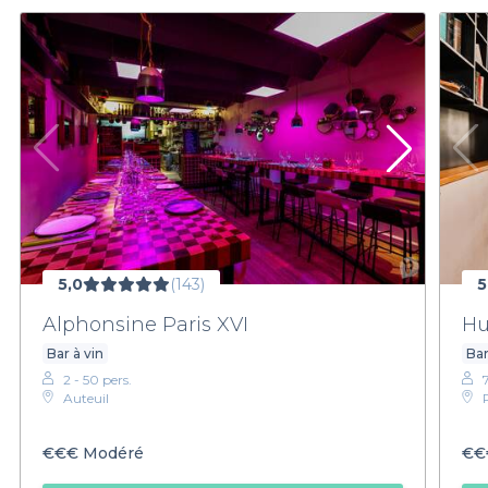
5,0
(143)
5
Alphonsine Paris XVI
Hu
Bar à vin
Bar
2 - 50 pers.
Auteuil
€€€
Modéré
€€