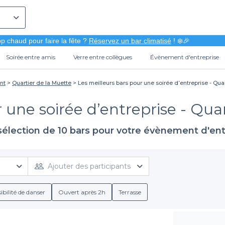
p chaud pour faire la fête ?
Réservez un bar climatisé
! ❄️🎉
Soirée entre amis
Verre entre collègues
Évènement d'entreprise
nt
Quartier de la Muette
Les meilleurs bars pour une soirée d’entreprise - Quar
 une soirée d’entreprise - Quar
sélection de 10 bars pour votre évènement d'ent
Ajouter des participants
ibilité de danser
Ouvert après 2h
Terrasse