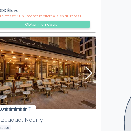
€€
Élevé
ivateaser :
Un limoncello offert à la fin du repas !
Obtenir un devis
,0
(1)
 Bouquet Neuilly
rasse