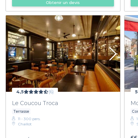
Obtenir un devis
4,5
(6)
5
Le Coucou Troca
Mo
Terrasse
Com
11 - 300 pers.
1
Chaillot
€€