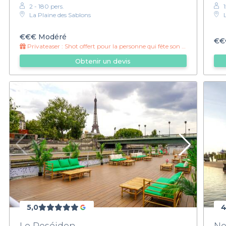
2 - 180 pers.
1
La Plaine des Sablons
€€€
Modéré
€€
Privateaser :
Shot offert pour la personne qui fête son anniversaire !
Obtenir un devis
5,0
4
Le Poséidon
No