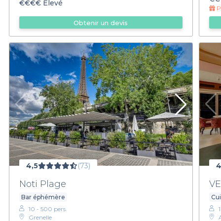
€€€€
Élevé
Pr
Obtenir un devis
4,5
(73)
4
Noti Plage
VE
Bar éphémère
Cui
10 - 500 pers.
Grenelle