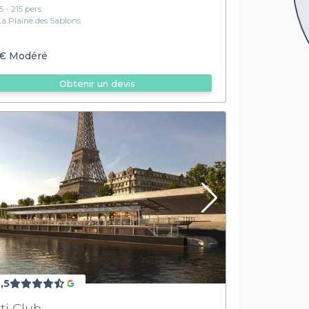
5 - 215 pers.
La Plaine des Sablons
€
Modéré
Obtenir un devis
,5
ti Club