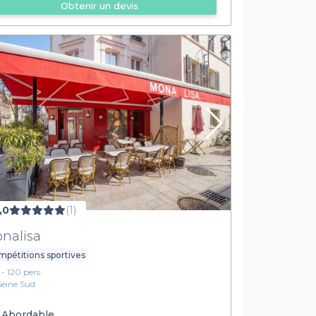
Obtenir un devis
,0
(1)
nalisa
pétitions sportives
 - 120 pers.
Seine Sud
Abordable