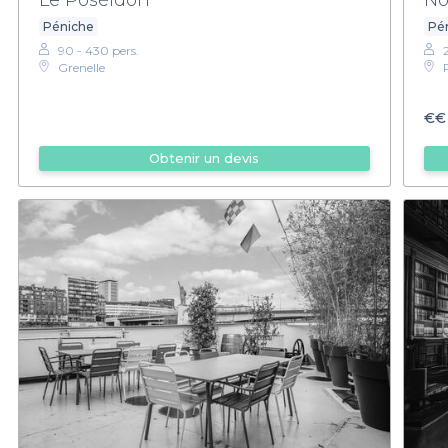
Péniche
Pén
90 - 430 pers.
Grenelle
€€
Obtenir un devis