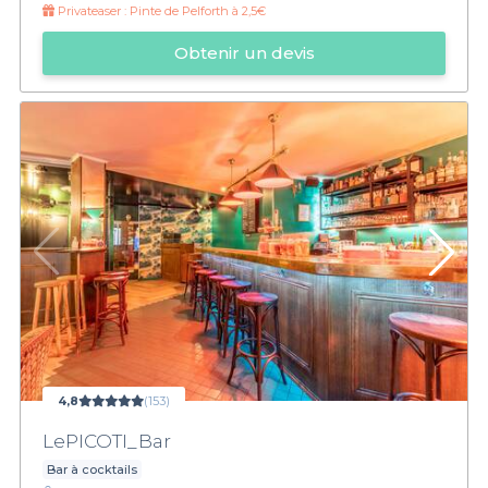
Privateaser :
Pinte de Pelforth à 2,5€
Obtenir un devis
4,8
(153)
LePICOTI_Bar
Bar à cocktails