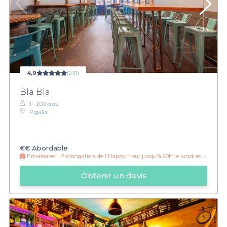
4,9
(231)
Bla Bla
1 - 200 pers.
Pigalle
€€
Abordable
Privateaser :
Prolongation de l'Happy Hour jusqu'à 20h le lundi et mardi !
Obtenir un devis