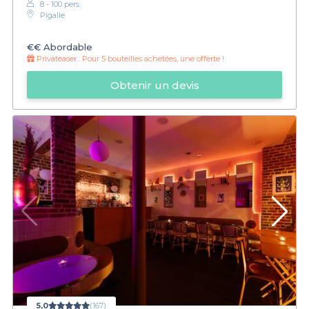
8 - 100 pers.
Pigalle
€€
Abordable
Privateaser :
Pour 5 bouteilles achetées, une offerte !
Obtenir un devis
5,0
(167)