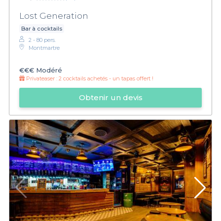
Lost Generation
Bar à cocktails
2 - 80 pers.
Montmartre
€€€
Modéré
Privateaser :
2 cocktails achetés - un tapas offert !
Obtenir un devis