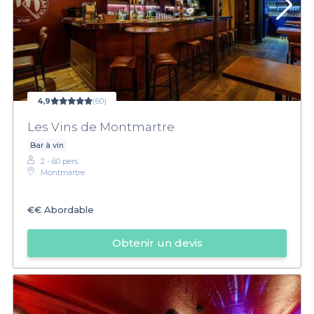
4,9
(60)
Les Vins de Montmartre
Bar à vin
2 - 60 pers.
Montmartre
€€
Abordable
Obtenir un devis