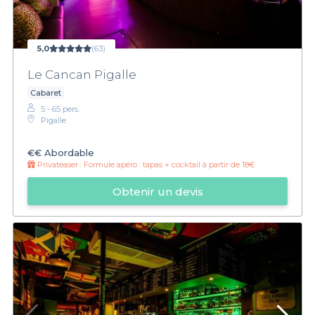
5,0
(63)
Le Cancan Pigalle
Cabaret
5 - 65 pers.
Pigalle
€€
Abordable
Privateaser :
Formule apéro : tapas + cocktail à partir de 18€
Obtenir un devis