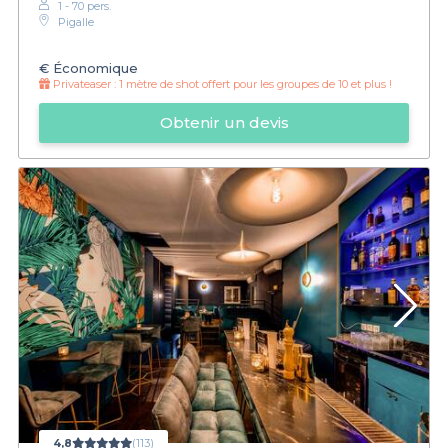
1 - 70 pers.
Pigalle
€
Économique
Privateaser :
1 mètre de shot offert pour les groupes de 10 et plus !
Obtenir un devis
4,8
(113)