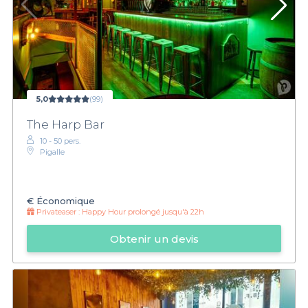
5,0
(99)
The Harp Bar
10 - 50 pers.
Pigalle
€
Économique
Privateaser :
Happy Hour prolongé jusqu'à 22h
Obtenir un devis