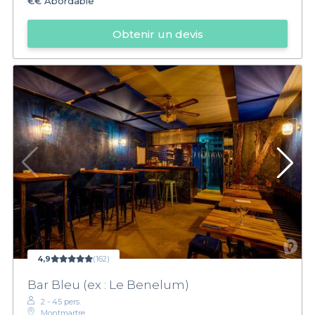
€€
Abordable
Obtenir un devis
4,9
(162)
Bar Bleu (ex : Le Benelum)
2 - 45 pers.
Montmartre