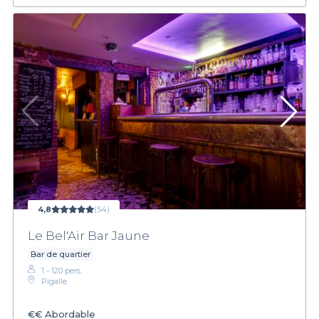
4,8
(54)
Le Bel'Air Bar Jaune
Bar de quartier
1 - 120 pers.
Pigalle
€€
Abordable