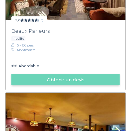
5,0
(13)
Beaux Parleurs
Insolite
5 - 100 pers.
Montmartre
€€
Abordable
Obtenir un devis