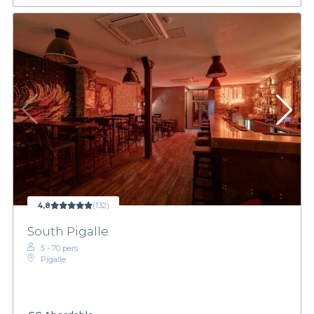
4,8
(132)
South Pigalle
5 - 70 pers.
Pigalle