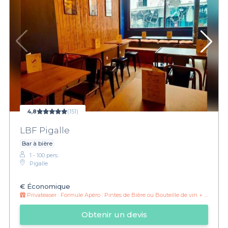
4,8
(151)
LBF Pigalle
Bar à bière
1 - 100 pers.
Pigalle
€
Économique
Privateaser :
Formule Apéro : Pintes de Bière ou Bouteille de vin + Tapas à partir de 25€
Obtenir un devis