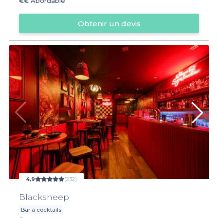
€€
Abordable
Obtenir un devis
4,9
(232)
Blacksheep
Bar à cocktails