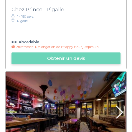
Chez Prince - Pigalle
1 - 180 pers.
Pigalle
€€
Abordable
Privateaser :
Prolongation de l'Happy Hour jusqu'à 2h !
Obtenir un devis