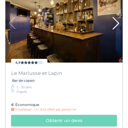
4,9
(92)
Le Marlusse et Lapin
Bar de copain
2 - 50 pers.
Pigalle
€
Économique
Privateaser :
Un shot offert par personne
Obtenir un devis