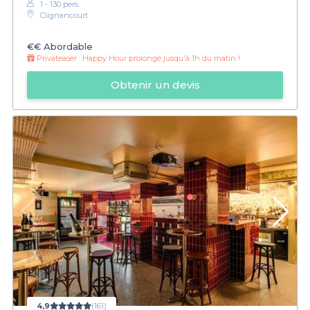
1 - 130 pers.
Clignancourt
€€
Abordable
Privateaser :
Happy Hour prolongé jusqu'à 1h du matin !
Obtenir un devis
4,9
(161)