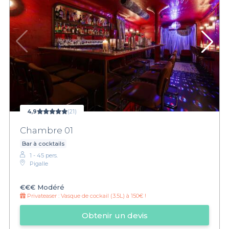
4,9
(21)
Chambre 01
Bar à cocktails
1 - 45 pers.
Pigalle
€€€
Modéré
Privateaser :
Vasque de cockail (3.5L) à 150€ !
Obtenir un devis