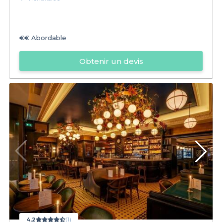
€€
Abordable
Obtenir un devis
4,2
(1)