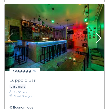
5,0
(66)
Luppolo Bar
Bar à bière
2 - 50 pers.
Saint-Georges
€
Économique