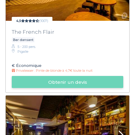
4,5
(1007)
The French Flair
Bar dansant
5 - 200 pers.
Pigalle
€
Économique
Privateaser :
Pinte de blonde à 4,7€ toute la nuit
Obtenir un devis