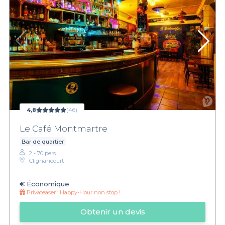
4,8
(46)
Le Café Montmartre
Bar de quartier
2 - 70 pers.
Clignancourt
€
Économique
Privateaser :
Happy-Hour non stop !
Obtenir un devis