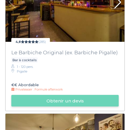
4,8
(285)
Le Barbiche Original (ex. Barbiche Pigalle)
Bar à cocktails
1 - 120 pers.
Pigalle
€€
Abordable
Privateaser :
Formule afterwork
Obtenir un devis