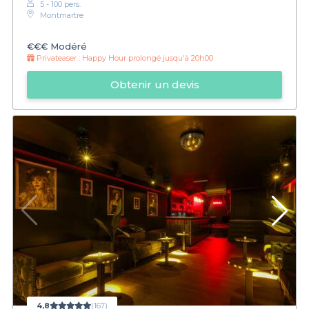
5 - 100 pers.
Montmartre
€€€
Modéré
Privateaser :
Happy Hour prolongé jusqu'à 20h00
Obtenir un devis
4,8
(167)