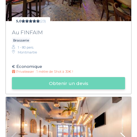
5,0
(23)
Au FINFAIM
Brasserie
1 - 80 pers.
Montmartre
€
Économique
Privateaser :
1 mètre de Shot à 30€ !
Obtenir un devis