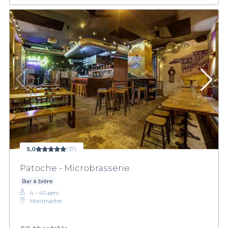
5,0
(37)
Patoche - Microbrasserie
Bar à bière
4 - 40 pers.
Montmartre