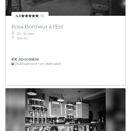
4,6
(36)
Rosa Bonheur à l'Est
20 - 60 pers.
Bel-Air
€€
Abordable
Établissement non réservable