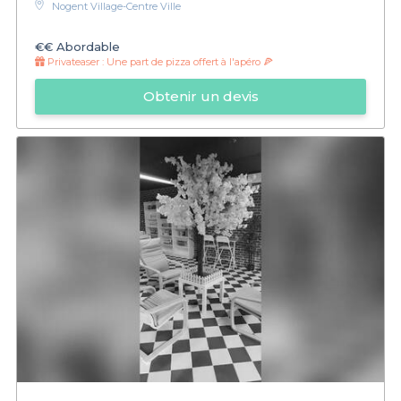
Nogent Village-Centre Ville
€€
Abordable
Privateaser :
Une part de pizza offert à l'apéro 🍕
Obtenir un devis