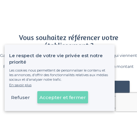
Vous souhaitez référencer votre
établissement ?
Le respect de votre vie privée est notre
Gagnez de nombreux clients parmi le million de visiteurs qui viennent
sur Privateaser chaque mois.
priorité
Pas de commissions et sans engagement, vous payez un montant
Les cookies nous permettent de personnaliser le contenu et
fixe sans risque de voir déraper la facture.
les annonces, d'offrir des fonctionnalités relatives aux médias
sociaux et d'analyser notre trafic.
En savoir plus
Référencer mon établissement
Refuser
Accepter et fermer
Déjà client
Fontenay-sous-Bois - Types d'évènements