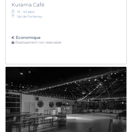
Kurama Café
10 - 40 pers.
Val de Fontenay
€
Économique
Établissement non réservable