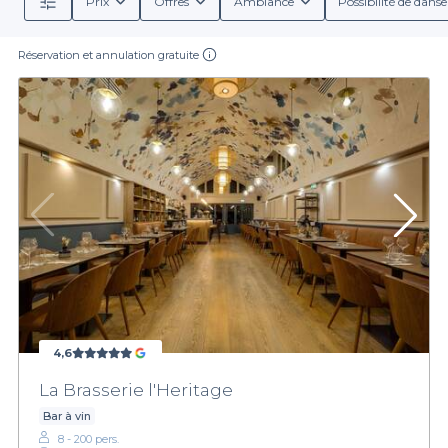
Prix
Offres
Ambiance
Possibilité de danse
Réservation et annulation gratuite
4,6
La Brasserie l'Heritage
Bar à vin
8 - 200 pers.