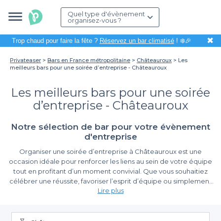
Quel type d'évènement
organisez-vous ?
✖
Trop chaud pour faire la fête ?
Réservez un bar climatisé
! ❄️🎉
Privateaser
Bars en France métropolitaine
Châteauroux
Les
meilleurs bars pour une soirée d’entreprise - Châteauroux
Les meilleurs bars pour une soirée
d’entreprise - Châteauroux
Notre sélection de bar pour votre évènement
d'entreprise
Organiser une soirée d’entreprise à Châteauroux est une
occasion idéale pour renforcer les liens au sein de votre équipe
tout en profitant d’un moment convivial. Que vous souhaitiez
célébrer une réussite, favoriser l’esprit d’équipe ou simplement
Lire plus
vous détendre après le travail, le choix du lieu est crucial. C’est ici
que
Privateaser
entre en jeu, vous offrant une plateforme pour
Une facilité de réservation incomparable
découvrir et réserver les meilleurs bars de cette belle ville.