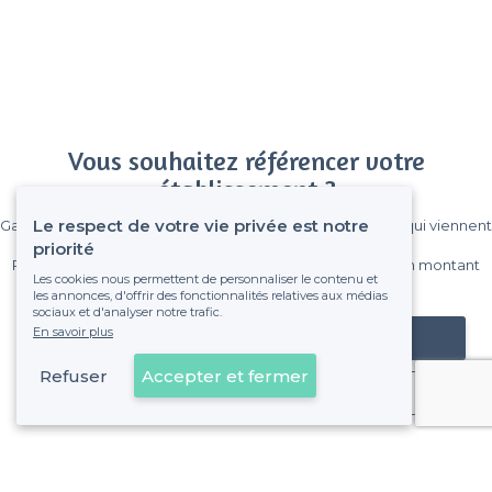
Vous souhaitez référencer votre
établissement ?
Le respect de votre vie privée est notre
Gagnez de nombreux clients parmi le million de visiteurs qui viennent
sur Privateaser chaque mois.
priorité
Pas de commissions et sans engagement, vous payez un montant
Les cookies nous permettent de personnaliser le contenu et
fixe sans risque de voir déraper la facture.
les annonces, d'offrir des fonctionnalités relatives aux médias
sociaux et d'analyser notre trafic.
En savoir plus
Référencer mon établissement
Refuser
Accepter et fermer
Déjà client