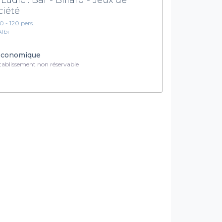
ciété
10 - 120 pers.
Albi
conomique
ablissement non réservable