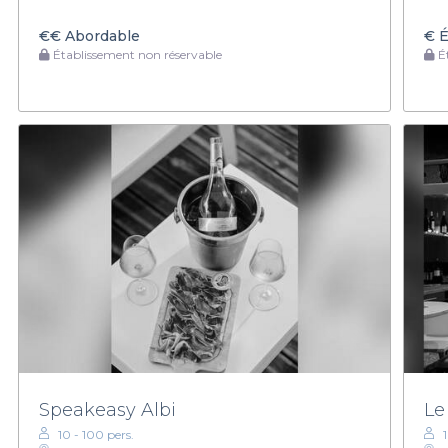
€€
Abordable
€
É
Établissement non réservable
Ét
Speakeasy Albi
Le
10 - 100 pers.