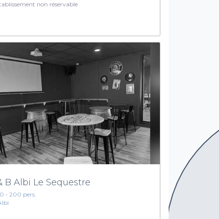
ablissement non réservable
& B Albi Le Sequestre
10 - 200 pers.
Albi