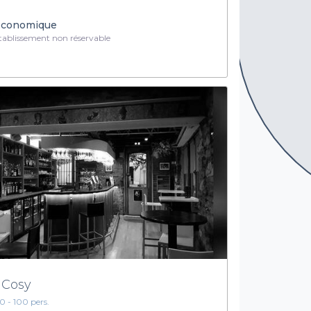
conomique
ablissement non réservable
 Cosy
10 - 100 pers.