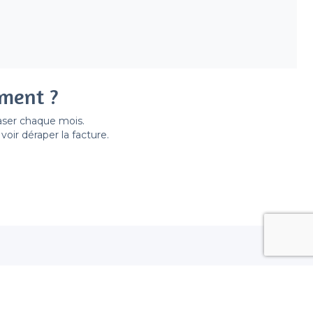
ement ?
easer chaque mois.
ir déraper la facture.