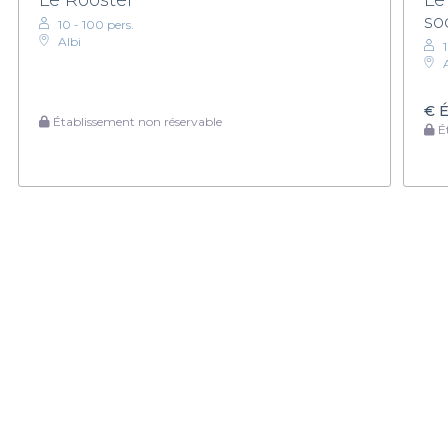
so
10 - 100 pers.
Albi
€
É
Établissement non réservable
Ét