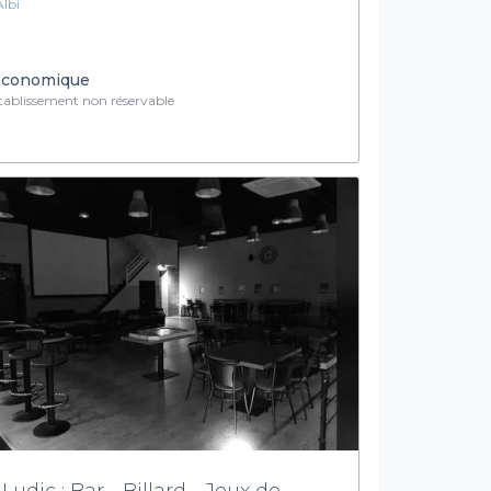
Albi
conomique
ablissement non réservable
 Ludic : Bar - Billard - Jeux de