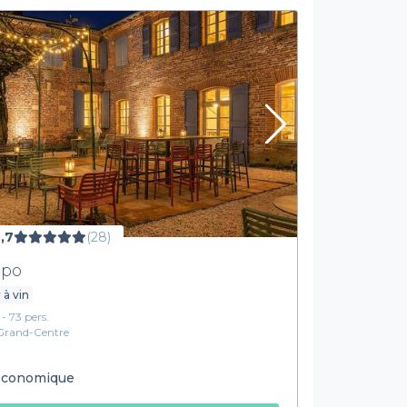
,7
(28)
po
 à vin
 - 73 pers.
Grand-Centre
conomique