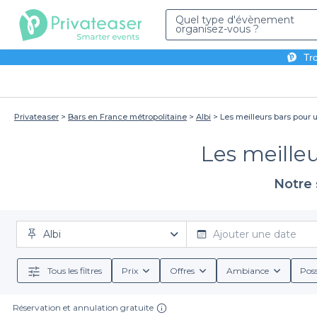
Quel type d'évènement
organisez-vous ?
Tro
Privateaser
Bars en France métropolitaine
Albi
Les meilleurs bars pour u
Les meilleu
Notre 
Albi
Ajouter une date
Tous les filtres
Prix
Offres
Ambiance
Poss
Réservation et annulation gratuite