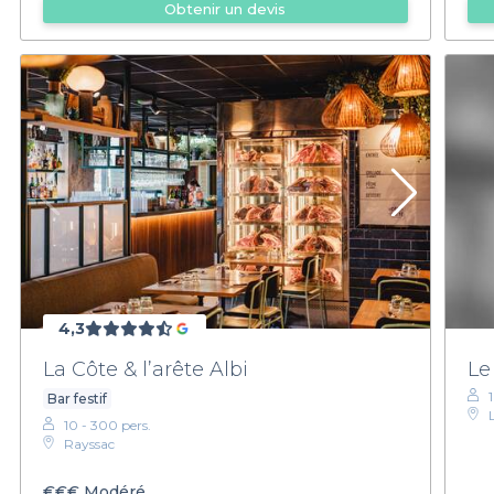
Obtenir un devis
4,3
La Côte & l’arête Albi
Le
Bar festif
10 - 300 pers.
Rayssac
€€€
Modéré