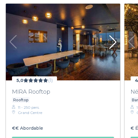
5,0
(1)
4
MIRA Rooftop
Né
Rooftop
Bar
11 - 250 pers.
1
Grand Centre
€€
Abordable
€
É