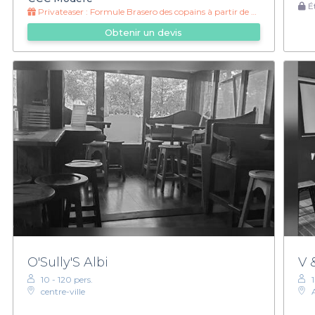
Ét
Privateaser :
Formule Brasero des copains à partir de 32€ !
Obtenir un devis
O'Sully'S Albi
V 
10 - 120 pers.
centre-ville