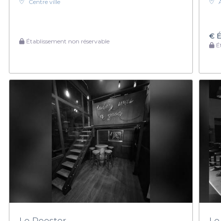
Centre ville
€
É
Établissement non réservable
Ét
Le Rooster
Le