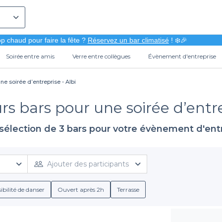
p chaud pour faire la fête ?
Réservez un bar climatisé
! ❄️🎉
Soirée entre amis
Verre entre collègues
Évènement d'entreprise
ne soirée d’entreprise - Albi
rs bars pour une soirée d’entre
sélection de 3 bars pour votre évènement d'ent
Ajouter des participants
ibilité de danser
Ouvert après 2h
Terrasse