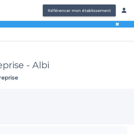
Référencer mon établissement
✖
prise - Albi
reprise