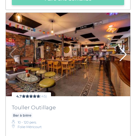
4,7
(45)
Touller Outillage
Bar à bière
10 - 120 pers.
Folie-Méricourt