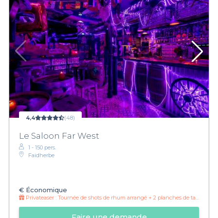
4,4
(48)
Le Saloon Far West
1 - 150 pers.
Faidherbe
€
Économique
Privateaser :
Tournée de shots de rhum arrangé + 2 planches de tapas mixtes offertes
Faire une demande