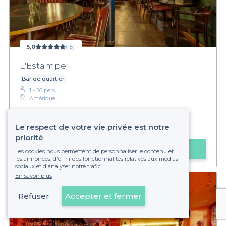
5,0
(15)
L'Estampe
Bar de quartier
1 - 56 pers.
Amérique
€
Économique
Le respect de votre vie privée est notre
Privateaser :
Happy hour jusqu'à 2h
priorité
Faire une demande
Les cookies nous permettent de personnaliser le contenu et
les annonces, d'offrir des fonctionnalités relatives aux médias
sociaux et d'analyser notre trafic.
En savoir plus
Refuser
Accepter et fermer
Voir sur la carte