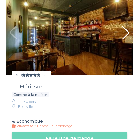
5,0
(32)
Le Hérisson
Comme à la maison
1 - 140 pers.
Belleville
€
Économique
Privateaser :
Happy Hour prolongé
Faire une demande