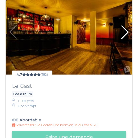
4,7
(182)
Le Gast
Bar à rhum
1 - 80 pers.
Oberkampf
€€
Abordable
Privateaser :
Le Cocktail de bienvenue du bar à 5€
Faire une demande