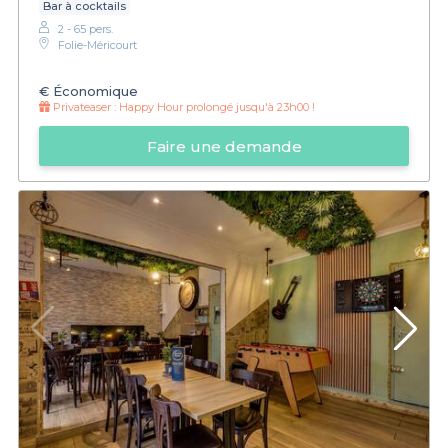
Bar à cocktails
2 - 65 pers.
Folie-Méricourt
€
Économique
Privateaser :
Happy Hour prolongé jusqu'à 23h00 !
Faire une demande