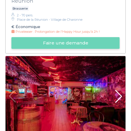
Réunion
Brasserie
2 - 70 pers.
Place de la Réunion - Village de Charonne
€
Économique
Privateaser :
Prolongation de l'Happy Hour jusqu'à 2h !
Faire une demande