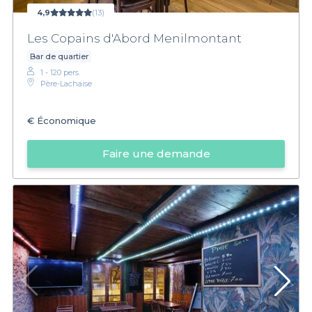
4,9
(13)
Les Copains d'Abord Menilmontant
Bar de quartier
1 - 120 pers.
Père-Lachaise
€
Économique
Faire une demande