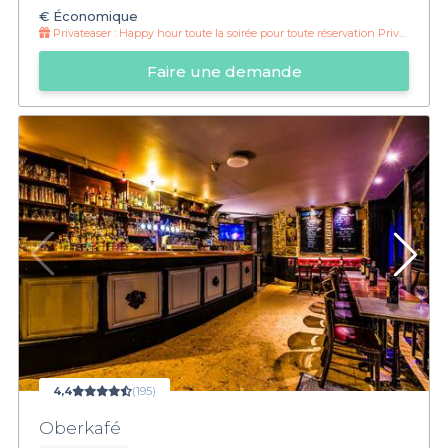
€
Économique
Privateaser :
Happy hour toute la soirée pour toute réservation Privateaser
Faire une demande
4,4
(195)
Oberkafé