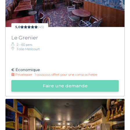
5,0
(45)
Le Grenier
2 - 60 pers.
Folie-Méricourt
€
Économique
Privateaser :
1 couscous offert pour une conso achetée
Faire une demande