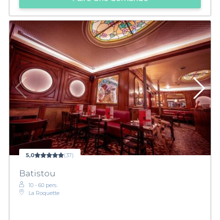
5,0
(37)
Batistou
10 - 60 pers.
La Roquette