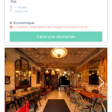
Pub
1 - 60 pers.
Charonne
€
Économique
Privateaser :
Prolongation de l'Happy hour jusqu'à 21h30 !
Faire une demande