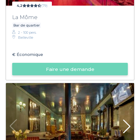
4,2
(79)
La Môme
Bar de quartier
2 - 100 pers.
Belleville
€
Économique
Faire une demande