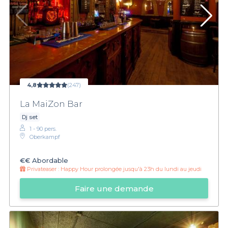
4,8
(247)
La MaiZon Bar
Dj set
1 - 90 pers.
Oberkampf
€€
Abordable
Privateaser :
Happy Hour prolongée jusqu'à 23h du lundi au jeudi
Faire une demande