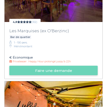
4,8
(102)
Les Marquises (ex O'Berzinc)
Bar de quartier
1 - 100 pers.
Ménilmontant
€
Économique
Privateaser :
Happy Hour prolongé jusqu'à 22h
Faire une demande