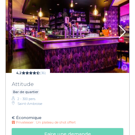
4,2
(36)
Attitude
Bar de quartier
2 - 300 pers.
Saint-Ambroise
€
Économique
Privateaser :
Un plateau de shot offert
Faire une demande