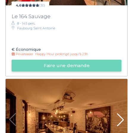
4,6
(30)
Le 164 Sauvage
8 - 145 pers.
Faubourg Saint Antoine
€
Économique
Privateaser :
Happy Hour prolongé jusqu'à 23h
Faire une demande