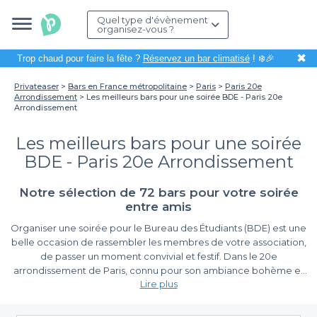
Quel type d'évènement
organisez-vous ?
✖
Trop chaud pour faire la fête ?
Réservez un bar climatisé
! ❄️🎉
Privateaser
Bars en France métropolitaine
Paris
Paris 20e
Arrondissement
Les meilleurs bars pour une soirée BDE - Paris 20e
Arrondissement
Les meilleurs bars pour une soirée
BDE - Paris 20e Arrondissement
Notre sélection de 72 bars pour votre soirée
entre amis
Organiser une soirée pour le Bureau des Étudiants (BDE) est une
belle occasion de rassembler les membres de votre association,
de passer un moment convivial et festif. Dans le 20e
arrondissement de Paris, connu pour son ambiance bohème et
Lire plus
ses rues animées, nous vous proposons une sélection des
meilleurs bars pour faire de votre événement un véritable
Un large choix de bars pour une soirée réussie
succès. Que vous souhaitiez danser jusqu’au bout de la nuit ou