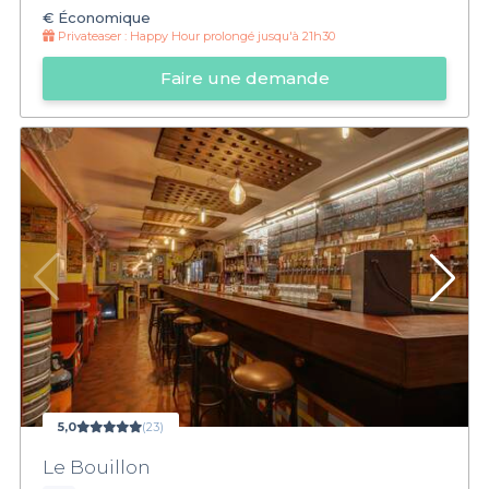
€
Économique
Privateaser :
Happy Hour prolongé jusqu'à 21h30
Faire une demande
5,0
(23)
Le Bouillon