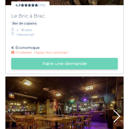
4,9
(209)
Le Bric à Brac
Bar de copains
2 - 80 pers.
Oberkampf
€
Économique
Privateaser :
Happy Hour prolongé !
Faire une demande