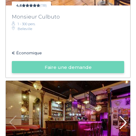
4,6
(118)
Monsieur Culbuto
1 - 300 pers.
Belleville
€
Économique
Faire une demande