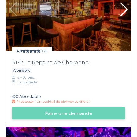
4,8
(159)
RPR Le Repaire de Charonne
Afterwork
2 - 60 pers.
La Roquette
€€
Abordable
Privateaser :
Un cocktail de bienvenue offert !
Faire une demande