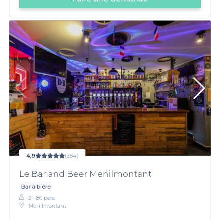
4,9
(254)
Le Bar and Beer Menilmontant
Bar à bière
2 - 80 pers.
Menilmontant