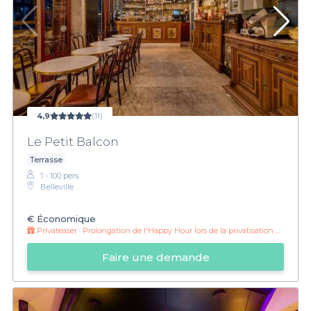
4,9
(11)
Le Petit Balcon
Terrasse
1 - 100 pers.
Belleville
€
Économique
Privateaser :
Prolongation de l'Happy Hour lors de la privatisation du rez-de-chaussée !
Faire une demande