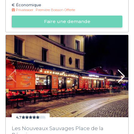
€
Économique
Privateaser :
Première Boisson Offerte
Faire une demande
4,7
(69)
Les Nouveaux Sauvages Place de la