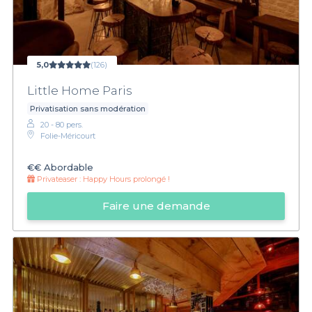
5,0
(126)
Little Home Paris
Privatisation sans modération
20 - 80 pers.
Folie-Méricourt
€€
Abordable
Privateaser :
Happy Hours prolongé !
Faire une demande