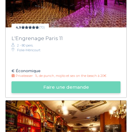
4,9
(70)
L'Engrenage Paris 11
2 - 80 pers.
Folie-Méricourt
€
Économique
Privateaser :
1L de punch, mojito et sex on the beach à 20€
Faire une demande