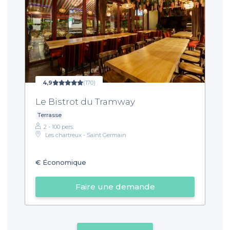
4,9
(170)
Le Bistrot du Tramway
Terrasse
2 - 100 pers.
Les chartreux - Saint Germain
€
Économique
Faire une demande