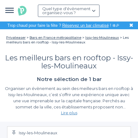
Quel type d'évènement
organisez-vous ?
✖
Trop chaud pour faire la fête ?
Réservez un bar climatisé
! ❄️🎉
Privateaser
Bars en France métropolitaine
Issy-les-Moulineaux
Les
meilleurs bars en rooftop - Issy-les-Moulineaux
Les meilleurs bars en rooftop - Issy-
les-Moulineaux
Notre sélection de 1 bar
Organiser un évènement au sein des meilleurs bars en rooftop à
Issy-les-Moulineaux, c’est s’offrir une expérience unique avec
une vue imprenable sur la capitale française. Perchés au
sommet de la ville, ces établissements proposent non
Lire plus
seulement une atmosphère agréable, mais aussi un cadre idéal
pour créer des souvenirs inoubliables, que ce soit pour un
Une réservation simplifiée avec Privateaser
afterwork, un anniversaire ou une soirée entre amis. Grâce à leur
emplacement élevé, les rooftops offrent une ambiance à la fois
Issy-les-Moulineaux
Avec Privateaser, la planification de votre évènement devient
festive et relaxante, parfait pour se détendre après une longue