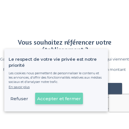
Vous souhaitez référencer votre
établissement ?
Le respect de votre vie privée est notre
Gagnez de nombreux clients parmi le million de visiteurs qui viennent
sur Privateaser chaque mois.
priorité
Pas de commissions et sans engagement, vous payez un montant
Les cookies nous permettent de personnaliser le contenu et
fixe sans risque de voir déraper la facture.
les annonces, d'offrir des fonctionnalités relatives aux médias
sociaux et d'analyser notre trafic.
En savoir plus
Référencer mon établissement
Refuser
Accepter et fermer
Déjà client