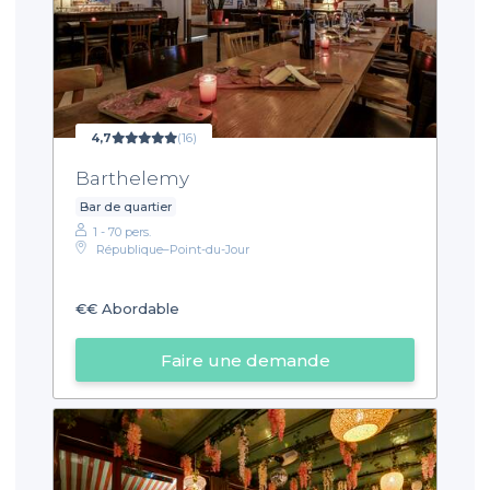
4,7
(16)
Barthelemy
Bar de quartier
1 - 70 pers.
République–Point-du-Jour
€€
Abordable
Faire une demande