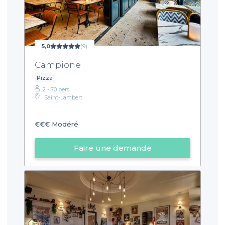
5,0
(9)
Campione
Pizza
2 - 70 pers.
Saint-Lambert
€€€
Modéré
Faire une demande