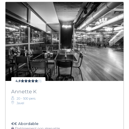
4,8
(1)
Annette K
20 - 500 pers.
Javel
€€
Abordable
Établissement non réservable