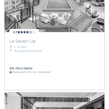
3,7
(3)
Le Seven Up
1 - 90 pers.
Boulogne-Billancourt
€€
Abordable
Établissement non réservable