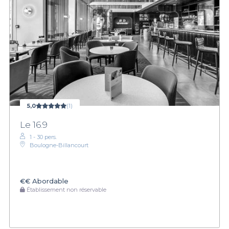
5,0
(1)
Le 16.9
1 - 30 pers.
Boulogne-Billancourt
€€
Abordable
Établissement non réservable