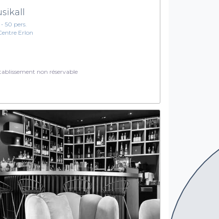
sikall
 - 50 pers.
Centre Erlon
ablissement non réservable