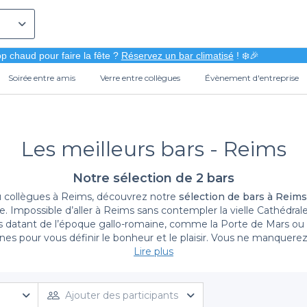
p chaud pour faire la fête ?
Réservez un bar climatisé
! ❄️🎉
Soirée entre amis
Verre entre collègues
Évènement d'entreprise
Les meilleurs bars - Reims
Notre sélection de 2 bars
u collègues à Reims, découvrez notre
sélection de bars à Reims
possible d’aller à Reims sans contempler la vielle Cathédrale
 pour vous définir le bonheur et le plaisir. Vous ne manquerez d
tes plaisir à vos papilles gustatives à travers des différents plat
Lire plus
e vue imprenable auprès de l’un de nos
meilleurs bars à Reims
. D
le reste, un service sur mesure fera de votre évènement mémorable
vateaser. Vous pouvez également consulter notre guide de la rés
Ajouter des participants
remarquables.