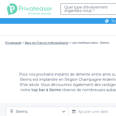
Quel type d'évènement
organisez-vous ?
Tro
Privateaser
Bars en France métropolitaine
Les meilleurs bars - Reims
Pour vos prochains instants de détente entre amis o
Reims est implantée en Région Champagne-Ardenne. Im
XIVe siècle. Vous découvrirez également des vestiges datant de l’époque gallo-romaine, comme la Porte de Mars ou le cryptoportique de la Place du Forum. Pour le reste,
notre
top bar à Reims
réserve de nombreuses aubaines
d’un anniversaire, d’un EVG&EVJF ou d’un afterwork, fai
un verre entre amis sur la terrasse et profitez d’un
faut : bières, vins, cocktails et spiritueux. Pour 
espace privé ou un établissement entier sur Pri
Reims
Ajouter une date