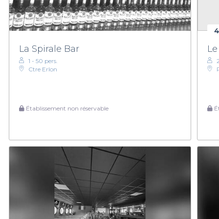
4
La Spirale Bar
Le
1 - 50 pers.
Ctre Erlon
Établissement non réservable
Ét