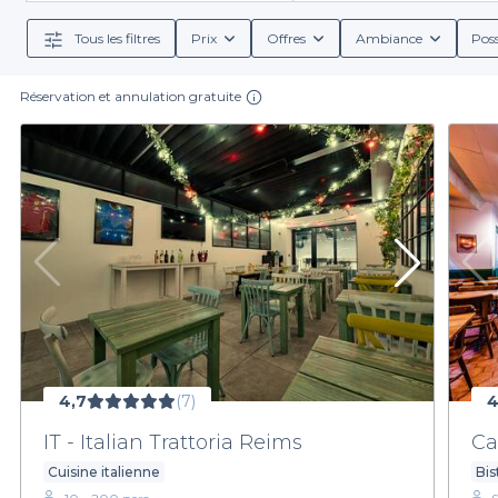
Tous les filtres
Prix
Offres
Ambiance
Poss
Réservation et annulation gratuite
4,7
(7)
4
IT - Italian Trattoria Reims
Ca
Cuisine italienne
Bis