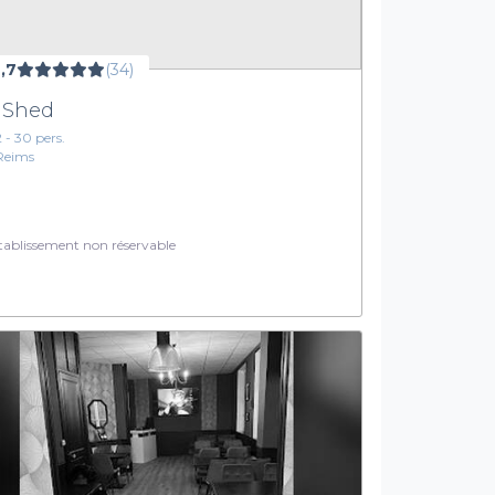
,7
(34)
 Shed
2 - 30 pers.
Reims
ablissement non réservable