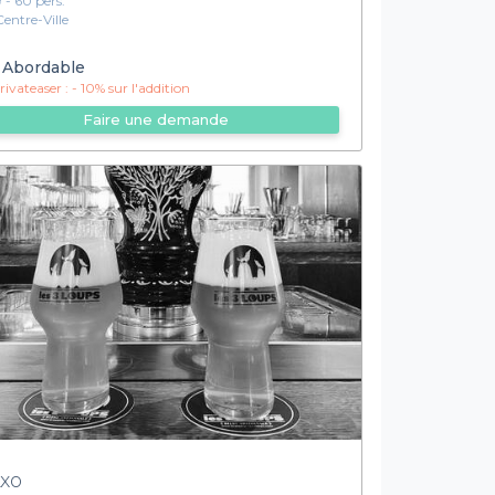
9 - 60 pers.
Centre-Ville
Abordable
ivateaser :
- 10% sur l'addition
Faire une demande
Axo