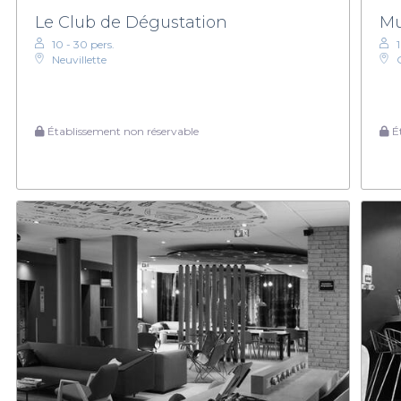
Le Club de Dégustation
Mu
10 - 30 pers.
1
Neuvillette
Établissement non réservable
Ét