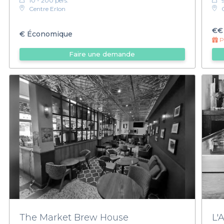
10 - 200 pers.
Centre Erlon
€€
€
Économique
Pr
Faire une demande
The Market Brew House
L'