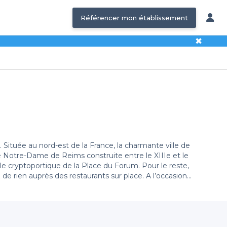
Référencer mon établissement
✖
. Située au nord-est de la France, la charmante ville de
 Notre-Dame de Reims construite entre le XIIIe et le
e rien auprès des restaurants sur place. A l’occasion
s savoureux. Pour une journée plein de partage, trinquez
’ailleurs, vous trouverez toutes les boissons qu’il vous
. Pour ne rien manquer, réservez quelques tables, un
ervation de bar pour découvrir d’autres adresses