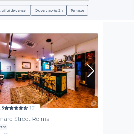
ibilité de danser
Ouvert après 2h
Terrasse
,5
(10)
nard Street Reims
trot