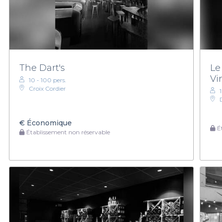
The Dart's
Le
Vi
10 - 100 pers.
Croix Cordier
€
Économique
Ét
Établissement non réservable