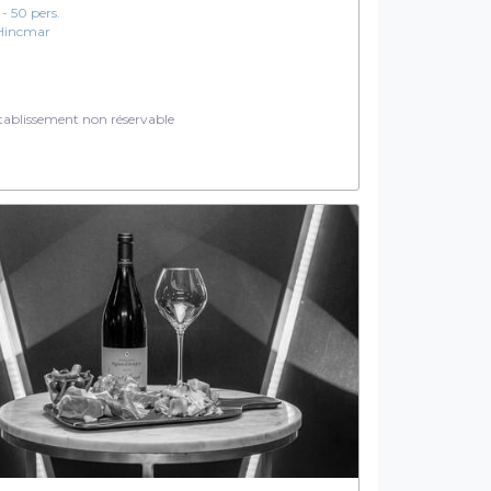
 - 50 pers.
Hincmar
ablissement non réservable