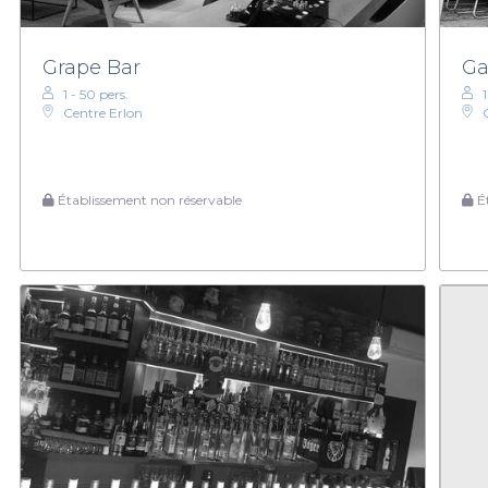
Grape Bar
Ga
1 - 50 pers.
1
Centre Erlon
Établissement non réservable
Ét