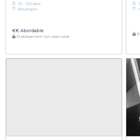
10 - 210 pers.
1
Boulingrin
€€
Abordable
Ét
Établissement non réservable