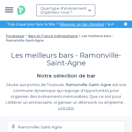
Quel type d'évènement
organisez-vous ?
✖
Trop chaud pour faire la fête ?
Réservez un bar climatisé
! ❄️🎉
Privateaser
Bars en France métropolitaine
Les meilleurs bars -
Ramonville-Saint-Agne
Les meilleurs bars - Ramonville-
Saint-Agne
Notre sélection de bar
Située aux portes de Toulouse,
Ramonville-Saint-Agne
est une
commune dynamique qui regorge d'opportunités pour
organiser des événements mémorables. Que ce soit pour
célébrer un anniversaire, organiser un afterwork ou simplement
Lire plus
se retrouver entre amis, trouver le lieu idéal peut parfois sembler
un défi. Heureusement, une sélection de bars est disponible,
Pourquoi utiliser cette plateforme pour vos
répondant à vos attentes et garantissant des moments
réservations ?
inoubliables. Explorons ensemble les avantages de cette
Ramonville-Saint-Agne
plateforme et comment elle peut simplifier la planification de