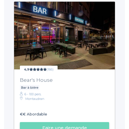
4,9
(166)
Bear's House
Bar à bière
6 - 100 pers.
Montaudran
€€
Abordable
Faire une demande