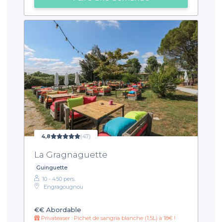
4,8
(47)
La Gragnaguette
Guinguette
10 - 450 pers.
Engragougnou
€€
Abordable
Privateaser : Pichet de sangria blanche (1,5L) à 18€ !