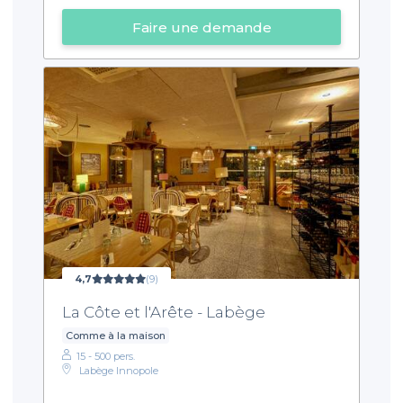
Faire une demande
4,7
(9)
La Côte et l'Arête - Labège
Comme à la maison
15 - 500 pers.
Labège Innopole