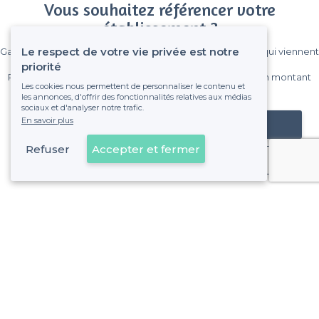
Vous souhaitez référencer votre
établissement ?
Le respect de votre vie privée est notre
Gagnez de nombreux clients parmi le million de visiteurs qui viennent
sur Privateaser chaque mois.
priorité
Pas de commissions et sans engagement, vous payez un montant
Les cookies nous permettent de personnaliser le contenu et
fixe sans risque de voir déraper la facture.
les annonces, d'offrir des fonctionnalités relatives aux médias
sociaux et d'analyser notre trafic.
En savoir plus
Référencer mon établissement
Refuser
Accepter et fermer
Déjà client
Ramonville-Saint-Agne - Alentours
<
Les meilleurs bars - Haute-Garonne
Ramonville-Saint-Agne - Types d'évènements
Les meilleurs bars pour fêter son anniversaire - Ramonvill
Les meilleurs bars pour un afterwork - Ramonville-Saint-