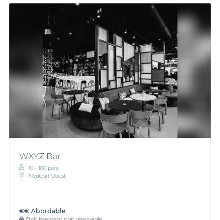
WXYZ Bar
10 - 100 pers.
Neudorf Ouest
€€
Abordable
Établissement non réservable