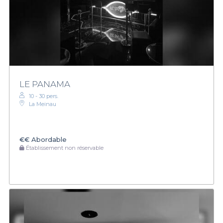
LE PANAMA
10 - 30 pers.
La Meinau
€€
Abordable
Établissement non réservable