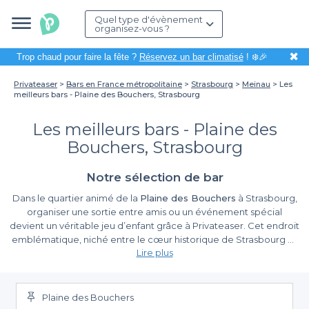
Quel type d'évènement
organisez-vous ?
✖
Trop chaud pour faire la fête ?
Réservez un bar climatisé
! ❄️🎉
Privateaser
Bars en France métropolitaine
Strasbourg
Meinau
Les
meilleurs bars - Plaine des Bouchers, Strasbourg
Les meilleurs bars - Plaine des
Bouchers, Strasbourg
Notre sélection de bar
Dans le quartier animé de la
Plaine des Bouchers
à Strasbourg,
organiser une sortie entre amis ou un événement spécial
devient un véritable jeu d’enfant grâce à Privateaser. Cet endroit
emblématique, niché entre le cœur historique de Strasbourg et
Lire plus
le fleuve Ill, regorge de bars variés qui sauront séduire tous les
goûts. Que vous cherchiez une ambiance festive ou un cadre
La simplicité au service de votre événement
plus intimiste, vous êtes certain de trouver le lieu idéal pour faire
de votre événement un moment mémorable.
Plaine des Bouchers
Nous savons que la planification d'un événement peut être