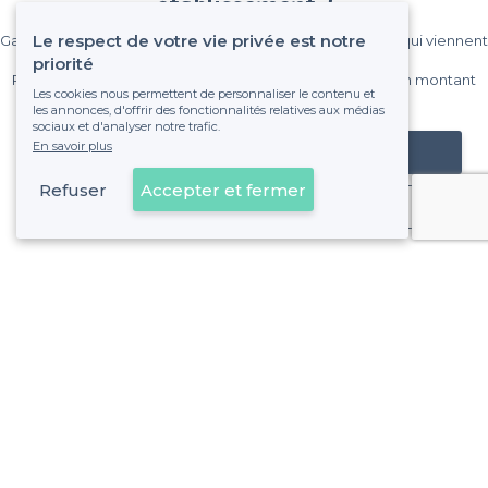
établissement ?
Le respect de votre vie privée est notre
Gagnez de nombreux clients parmi le million de visiteurs qui viennent
sur Privateaser chaque mois.
priorité
Pas de commissions et sans engagement, vous payez un montant
Les cookies nous permettent de personnaliser le contenu et
fixe sans risque de voir déraper la facture.
les annonces, d'offrir des fonctionnalités relatives aux médias
sociaux et d'analyser notre trafic.
En savoir plus
Référencer mon établissement
Refuser
Accepter et fermer
Déjà client
Plaine des Bouchers - Alentours
<
Les meilleurs bars - Meinau, Strasbourg
Plaine des Bouchers - Types de lieux
Les meilleurs bars pas chers - Plaine des Bouchers, Strasb
Les meilleurs bars boîtes - Plaine des Bouchers, Strasbour
Les meilleurs bars dansants - Plaine des Bouchers, Strasb