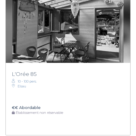
L'Orée 85
10 - 100 pers.
Elsau
€€
Abordable
Établissement non réservable