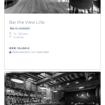
Bar the View Lille
Bar à cocktails
10 - 100 pers.
Euralille
€€€
Modéré
Établissement non réservable