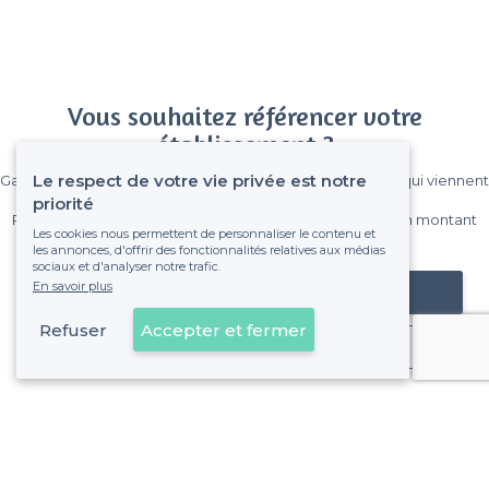
Vous souhaitez référencer votre
établissement ?
Le respect de votre vie privée est notre
Gagnez de nombreux clients parmi le million de visiteurs qui viennent
sur Privateaser chaque mois.
priorité
Pas de commissions et sans engagement, vous payez un montant
Les cookies nous permettent de personnaliser le contenu et
fixe sans risque de voir déraper la facture.
les annonces, d'offrir des fonctionnalités relatives aux médias
sociaux et d'analyser notre trafic.
En savoir plus
Référencer mon établissement
Refuser
Accepter et fermer
Déjà client
Place du Général de Gaulle - Alentours