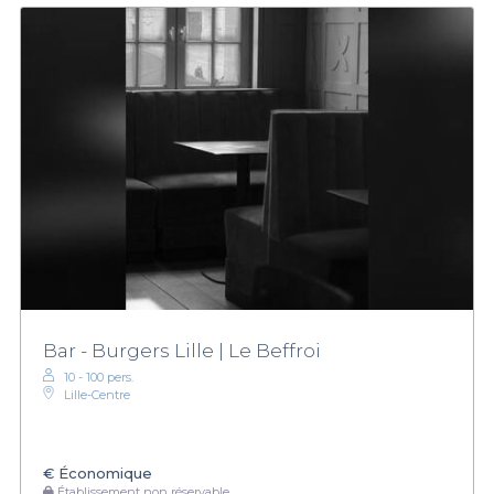
Bar - Burgers Lille | Le Beffroi
10 - 100 pers.
Lille-Centre
€
Économique
Établissement non réservable