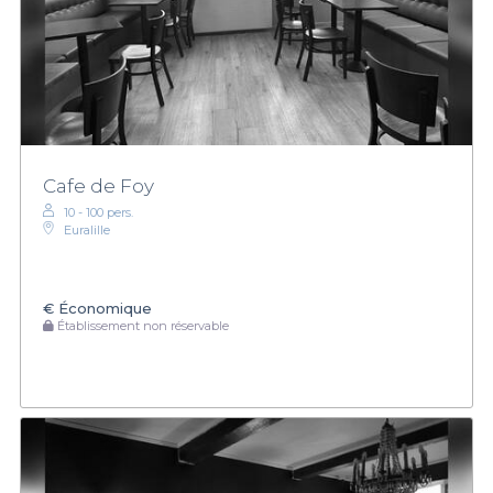
Cafe de Foy
10 - 100 pers.
Euralille
€
Économique
Établissement non réservable