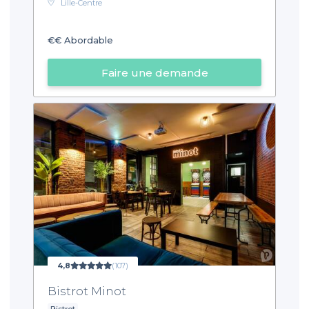
Lille-Centre
€€
Abordable
Faire une demande
4,8
(107)
Bistrot Minot
Bistrot