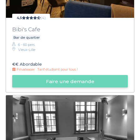
4,5
(4)
Bibi's Cafe
Bar de quartier
6 - 60 pers.
Vieux-Lille
€€
Abordable
Privateaser :
Tarif étudiant pour tous !
Faire une demande