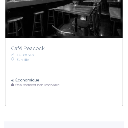
Café Peacock
10 - 100 pers.
Euralille
€
Économique
Établissement non réservable