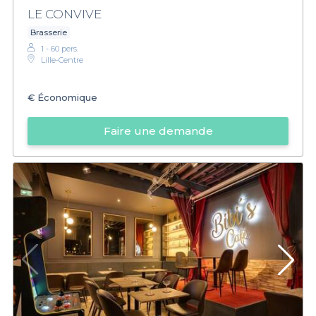
LE CONVIVE
Brasserie
1 - 60 pers.
Lille-Centre
€
Économique
Faire une demande