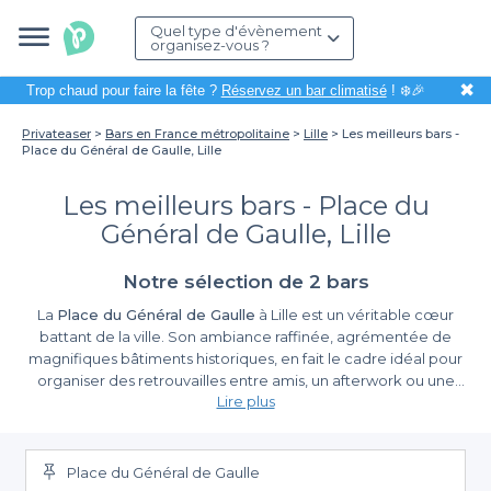
Quel type d'évènement
organisez-vous ?
✖
Trop chaud pour faire la fête ?
Réservez un bar climatisé
! ❄️🎉
Privateaser
Bars en France métropolitaine
Lille
Les meilleurs bars -
Place du Général de Gaulle, Lille
Les meilleurs bars - Place du
Général de Gaulle, Lille
Notre sélection de 2 bars
La
Place du Général de Gaulle
à Lille est un véritable cœur
battant de la ville. Son ambiance raffinée, agrémentée de
magnifiques bâtiments historiques, en fait le cadre idéal pour
organiser des retrouvailles entre amis, un afterwork ou une
Lire plus
célébration festive. La diversité des bars qui l'entoure attire tant
les locaux que les visiteurs en quête d'authenticité et de
Le choix exceptionnel de bars à proximité
convivialité. Organiser votre événement dans cette zone
emblématique vous garantit une expérience inoubliable.
Place du Général de Gaulle
Grâce à
Privateaser
, la réservation de votre prochain