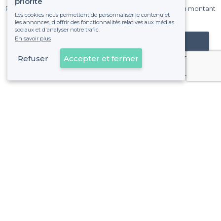
priorité
Pas de commissions et sans engagement, vous payez un montant
Les cookies nous permettent de personnaliser le contenu et
fixe sans risque de voir déraper la facture.
les annonces, d'offrir des fonctionnalités relatives aux médias
sociaux et d'analyser notre trafic.
En savoir plus
Référencer mon établissement
Refuser
Accepter et fermer
Déjà client
Genève - Types de lieux
<
Les meilleurs bars - Genève
Les meilleurs bars de nuit - Genève