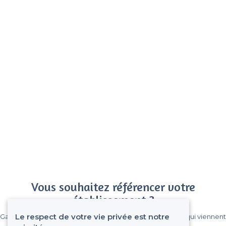
Vous souhaitez référencer votre
établissement ?
Le respect de votre vie privée est notre
Gagnez de nombreux clients parmi le million de visiteurs qui viennent
sur Privateaser chaque mois.