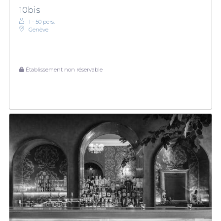
explorer notre sélection sur Privateaser. Réservez votre table
10bis
dès maintenant et préparez-vous à vivre une expérience unique
empreinte de fun et de bonne humeur dans l'un des plus beaux
1 - 50 pers.
Genève
endroits de la ville. Ne laissez pas passer l'occasion d'allier sport
et plaisir dans un cadre chaleureux et animé.
Établissement non réservable