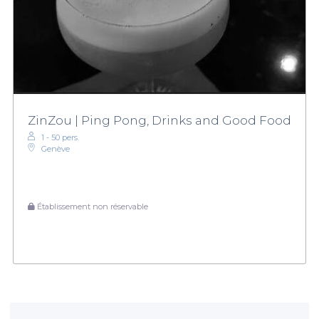
ZinZou | Ping Pong, Drinks and Good Food
1 - 50 pers.
Genève
Établissement non réservable