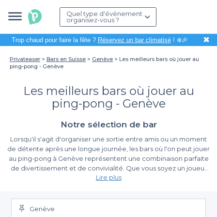
Quel type d'évènement
organisez-vous ?
✖
Trop chaud pour faire la fête ?
Réservez un bar climatisé
! ❄️🎉
Privateaser
Bars en Suisse
Genève
Les meilleurs bars où jouer au
ping-pong - Genève
Les meilleurs bars où jouer au
ping-pong - Genève
Notre sélection de bar
Lorsqu'il s'agit d'organiser une sortie entre amis ou un moment
de détente après une longue journée, les bars où l'on peut jouer
au ping-pong à Genève représentent une combinaison parfaite
de divertissement et de convivialité. Que vous soyez un joueur
Lire plus
expérimenté ou un novice cherchant à s'amuser, ces
établissements offrent un cadre exceptionnel pour allier
Découverte d'une expérience unique à Genève
compétition amicale et échanges autour d'un verre.
Genève
Nous savons à quel point il est important de choisir le bon lieu