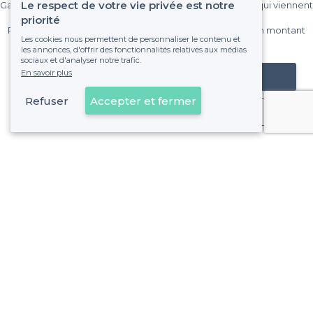
Le respect de votre vie privée est notre
Gagnez de nombreux clients parmi le million de visiteurs qui viennent
sur Privateaser chaque mois.
priorité
Pas de commissions et sans engagement, vous payez un montant
Les cookies nous permettent de personnaliser le contenu et
fixe sans risque de voir déraper la facture.
les annonces, d'offrir des fonctionnalités relatives aux médias
sociaux et d'analyser notre trafic.
En savoir plus
Référencer mon établissement
Refuser
Accepter et fermer
Déjà client
Lyon 3e Arrondissement - Alentours
<
Les meilleurs bars où jouer à la pétanque - Lyon
Lyon 3e Arrondissement - Types de lieux
<
Les meilleurs bars - Lyon 3e Arrondissement
Les meilleurs bars dansants - Lyon 3e Arrondissement