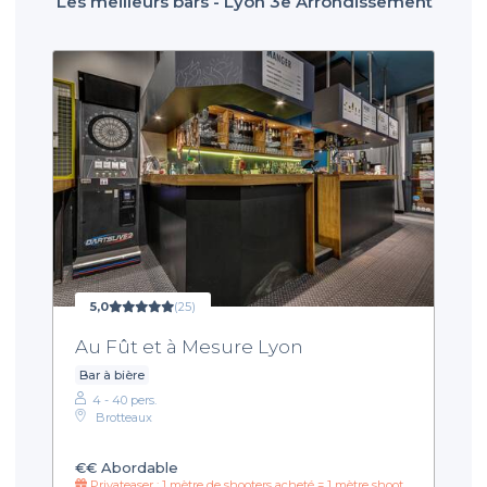
Les meilleurs bars - Lyon 3e Arrondissement
5,0
(25)
Au Fût et à Mesure Lyon
Bar à bière
4 - 40 pers.
Brotteaux
€€
Abordable
Privateaser : 1 mètre de shooters acheté = 1 mètre shooters offert toutes les 30 minutes !