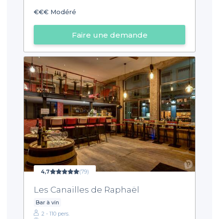
€€€
Modéré
Faire une demande
4,7
(79)
Les Canailles de Raphaël
Bar à vin
2 - 110 pers.