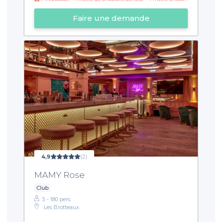
Faire une demande
4,9
(2)
MAMY Rose
Club
5 - 180 pers.
Les Brotteaux