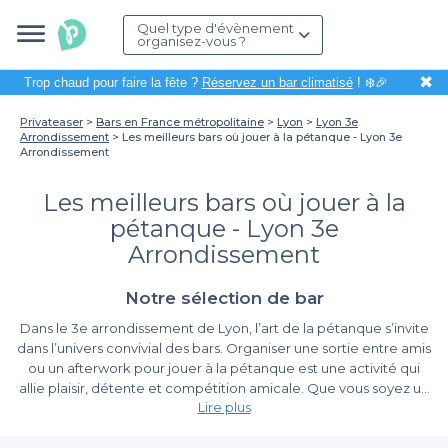
Quel type d'évènement
organisez-vous ?
✖
Trop chaud pour faire la fête ?
Réservez un bar climatisé
! ❄️🎉
Privateaser
Bars en France métropolitaine
Lyon
Lyon 3e
Arrondissement
Les meilleurs bars où jouer à la pétanque - Lyon 3e
Arrondissement
Les meilleurs bars où jouer à la
pétanque - Lyon 3e
Arrondissement
Notre sélection de bar
Dans le 3e arrondissement de Lyon, l’art de la pétanque s’invite
dans l’univers convivial des bars. Organiser une sortie entre amis
ou un afterwork pour jouer à la pétanque est une activité qui
allie plaisir, détente et compétition amicale. Que vous soyez un
Lire plus
joueur chevronné ou un novice enthousiaste, les bars qui
proposent des terrains de pétanque vous offrent un cadre idéal
Un choix varié de bars et d'ambiance