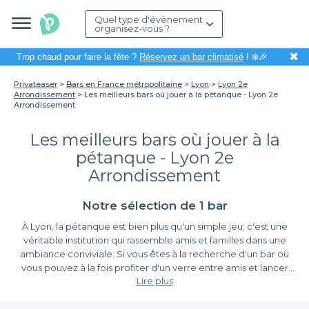
Quel type d'évènement
organisez-vous ?
✖
Trop chaud pour faire la fête ?
Réservez un bar climatisé
! ❄️🎉
Privateaser
Bars en France métropolitaine
Lyon
Lyon 2e
Arrondissement
Les meilleurs bars où jouer à la pétanque - Lyon 2e
Arrondissement
Les meilleurs bars où jouer à la
pétanque - Lyon 2e
Arrondissement
Notre sélection de 1 bar
À Lyon, la pétanque est bien plus qu'un simple jeu; c'est une
véritable institution qui rassemble amis et familles dans une
ambiance conviviale. Si vous êtes à la recherche d'un bar où
vous pouvez à la fois profiter d'un verre entre amis et lancer
Lire plus
quelques boules, le 2e arrondissement est une destination
idéale. Ici, l'authenticité lyonnaise se mêle à l'animation des
Une expérience de réservation simplifiée avec