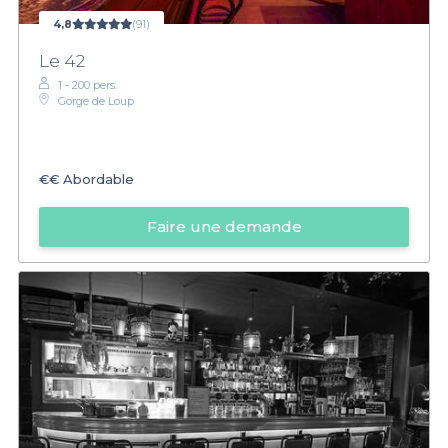
4,8
(91)
Le 42
1 - 200 pers.
Gorge de Loup
€€
Abordable
Faire une demande