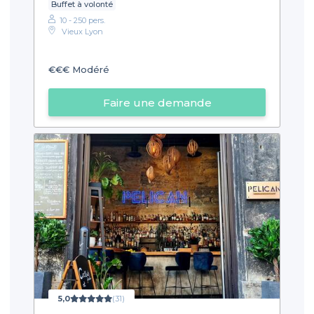
Buffet à volonté
10 - 250 pers.
Vieux Lyon
€€€
Modéré
Faire une demande
5,0
(31)