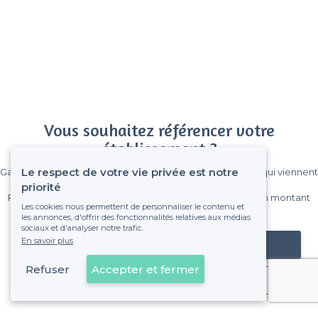
Vous souhaitez référencer votre
établissement ?
Le respect de votre vie privée est notre
Gagnez de nombreux clients parmi le million de visiteurs qui viennent
sur Privateaser chaque mois.
priorité
Pas de commissions et sans engagement, vous payez un montant
Les cookies nous permettent de personnaliser le contenu et
fixe sans risque de voir déraper la facture.
les annonces, d'offrir des fonctionnalités relatives aux médias
sociaux et d'analyser notre trafic.
En savoir plus
Référencer mon établissement
Refuser
Accepter et fermer
Déjà client