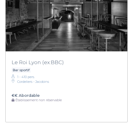
Le Roi Lyon (ex:BBC)
Bar sportif
1 - 410 pers.
Cordeliers - Jacobins
€€
Abordable
Établissement non réservable