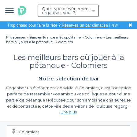
Quel type d'évènement
organisez-vous ?
✖
Trop chaud pour faire la fête ?
Réservez un bar climatisé
! ❄️🎉
Privateaser
Bars en France métropolitaine
Colomiers
Les meilleurs
bars où jouer à la pétanque - Colomiers
Les meilleurs bars où jouer à la
pétanque - Colomiers
Notre sélection de bar
Organiser un événement convivial à Colomiers, c'est l'occasion
parfaite de rassembler vos amis ou vos collègues autour d'une
partie de pétanque ! Réputée pour son ambiance chaleureuse
et décontractée, cette ville des environs de Toulouse regorge
Lire plus
de bars accueillants où vous pourrez jouer à ce jeu
emblématique du sud de la France. La pétanque n'est pas
Profitez d'une réservation simplifiée avec Privateaser
seulement une activité ludique ; elle favorise le partage et crée
des souvenirs mémorables. Grâce à ces établissements, vous
Colomiers
Utiliser
Privateaser
pour réserver votre bar à pétanque à
pouvez conjuguer plaisir et détente, tout en savourant de