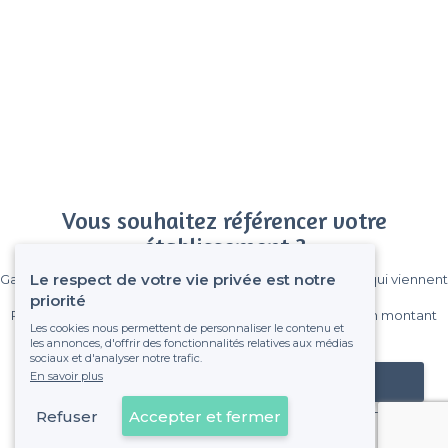
Vous souhaitez référencer votre
établissement ?
Le respect de votre vie privée est notre
Gagnez de nombreux clients parmi le million de visiteurs qui viennent
sur Privateaser chaque mois.
priorité
Pas de commissions et sans engagement, vous payez un montant
Les cookies nous permettent de personnaliser le contenu et
fixe sans risque de voir déraper la facture.
les annonces, d'offrir des fonctionnalités relatives aux médias
sociaux et d'analyser notre trafic.
En savoir plus
Référencer mon établissement
Refuser
Accepter et fermer
Déjà client