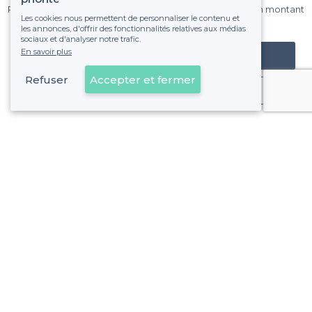
Pas de commissions et sans engagement, vous payez un montant
Les cookies nous permettent de personnaliser le contenu et
fixe sans risque de voir déraper la facture.
les annonces, d'offrir des fonctionnalités relatives aux médias
sociaux et d'analyser notre trafic.
En savoir plus
Référencer mon établissement
Refuser
Accepter et fermer
Déjà client
Paris 16e Arrondissement - Alentours
<
Top Bar Péniche à Paris
>
Les meilleurs bars péniches - Quartier d'Auteuil, Paris
>
Les meilleurs bars péniches - Quartier de Chaillot, Paris
>
Les meilleurs bars péniches - Quartier de la Muette, Pari