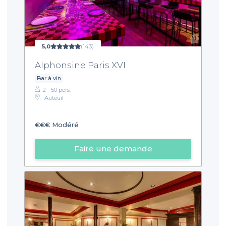
5,0
(143)
Alphonsine Paris XVI
Bar à vin
2 - 50 pers.
Auteuil
€€€
Modéré
Faire une demande