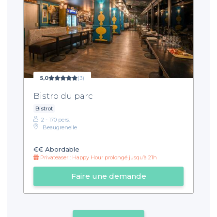
5,0
(3)
Bistro du parc
Bistrot
2 - 170 pers.
Beaugrenelle
€€
Abordable
Privateaser : Happy Hour prolongé jusqu’à 21h
Faire une demande