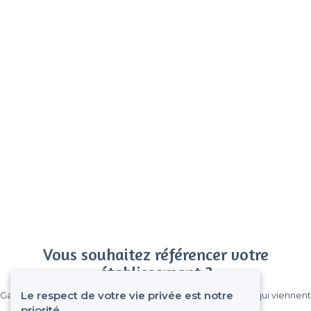
Vous souhaitez référencer votre
établissement ?
Le respect de votre vie privée est notre
Gagnez de nombreux clients parmi le million de visiteurs qui viennent
sur Privateaser chaque mois.
priorité