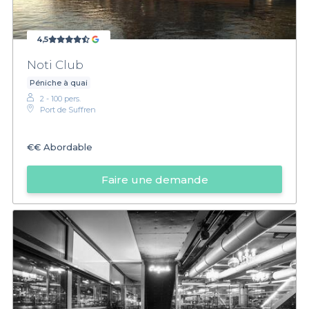
4,5
Noti Club
Péniche à quai
2 - 100 pers.
Port de Suffren
€€
Abordable
Faire une demande