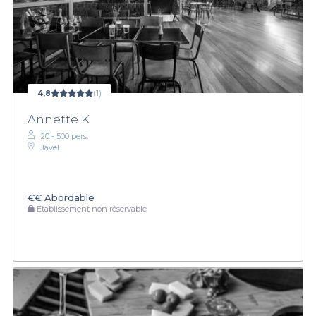
4,8
(1)
Annette K
20 - 500 pers.
Javel
€€
Abordable
Établissement non réservable