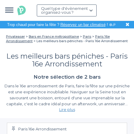
Quel type d'évènement
organisez-vous ?
✖
Trop chaud pour faire la fête ?
Réservez un bar climatisé
! ❄️🎉
Privateaser
Bars en France métropolitaine
Paris
Paris 16e
Arrondissement
Les meilleurs bars péniches - Paris 16e Arrondissement
Les meilleurs bars péniches - Paris
16e Arrondissement
Notre sélection de 2 bars
Dans le 16e arrondissement de Paris, faire la fête sur une péniche
est une expérience inoubliable. Naviguer sur la Seine tout en
savourant une boisson, entouré d'une vue imprenable sur la
capitale, c'est le cadre idéal pour un afterwork, un anniversaire
Lire plus
ou tout autre type d'événement privé. Ce cadre unique ajoute
une touche d'originalité et de charme à vos soirées, rendant vos
Facilitez-vous la vie avec Privateaser
souvenirs encore plus mémorables.
Paris 16e Arrondissement
Organiser un événement sur une péniche peut sembler