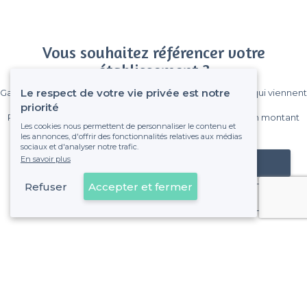
Vous souhaitez référencer votre
établissement ?
Le respect de votre vie privée est notre
Gagnez de nombreux clients parmi le million de visiteurs qui viennent
sur Privateaser chaque mois.
priorité
Pas de commissions et sans engagement, vous payez un montant
Les cookies nous permettent de personnaliser le contenu et
fixe sans risque de voir déraper la facture.
les annonces, d'offrir des fonctionnalités relatives aux médias
sociaux et d'analyser notre trafic.
En savoir plus
Référencer mon établissement
Refuser
Accepter et fermer
Déjà client
Pau - Alentours
<
Les meilleurs bars - Pyrénées-Atlantiques
Pau - Types d'évènements