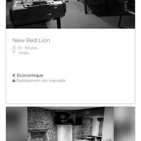
New Red Lion
10 - 100 pers.
Hédas.
€
Économique
Établissement non réservable