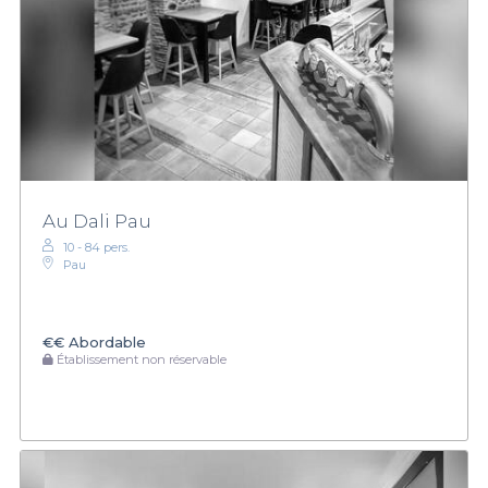
Au Dali Pau
10 - 84 pers.
Pau
€€
Abordable
Établissement non réservable