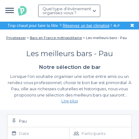
Quel type d'évènement
organisez-vous ?
✖
Trop chaud pour faire la fête ?
Réservez un bar climatisé
! ❄️🎉
Privateaser
Bars en France métropolitaine
Les meilleurs bars - Pau
Les meilleurs bars - Pau
Notre sélection de bar
Lorsque l'on souhaite organiser une sortie entre amis ou un
rendez-vous professionnel, choisir le bon bar est primordial. À
Pau, ville aux richesses culturelles et historiques, nous vous
proposons une sélection des meilleurs bars qui sauront
Lire plus
répondre à toutes vos attentes. Que vous recherchiez une
ambiance chaleureuse pour un afterwork, un cadre intimiste
Simplifiez votre réservation avec Privateaser
pour un apéritif, ou un lieu festif pour célébrer un événement,
notre plateforme Privateaser vous accompagne à chaque
Pau
Organiser un évènement à Pau n’a jamais été aussi simple grâce
étape de votre recherche.
à Privateaser. Notre plateforme vous permet d’accéder à une
Date
Participants
large gamme de bars, tous soigneusement référencés pour