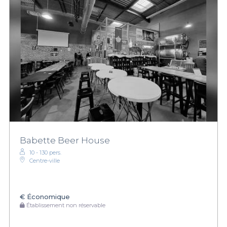
Babette Beer House
10 - 130 pers.
Centre-ville
€
Économique
Établissement non réservable