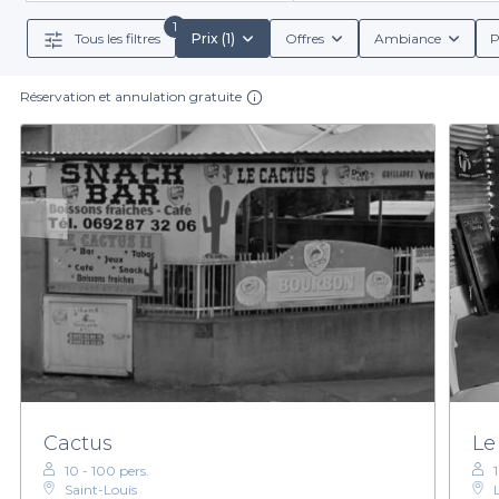
établissements proposant des
menus de groupe at
1
Tous les filtres
Prix (1)
Offres
Ambiance
P
Réservation et annulation gratuite
Les bars que nous avons sélectionnés ne se content
convivial de Saint-Pierre. Que vous souhaitiez une terr
avec une multitude d'établissements
Les avantages de passer par Privateaser sont nombre
N'attendez plus pour explorer notre sélection de
ba
passer d'agréables moments sans vous ruiner. No
Cactus
Le
10 - 100 pers.
Saint-Louis