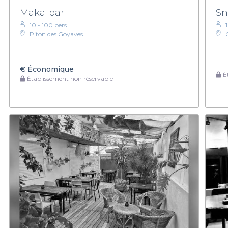
Maka-bar
Sn
10 - 100 pers.
Piton des Goyaves
€
Économique
Ét
Établissement non réservable