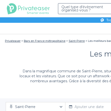
Quel type d'évènement
organisez-vous ?
Tro
Privateaser
Bars en France métropolitaine
Saint-Pierre
Les meilleurs bar
Les m
Dans la magnifique commune de Saint-Pierre, située s
locaux et les visiteurs. Que ce soit pour un afterwork
nombreux avantages. Grâce à la diversité des é
En choisissant Privateaser, nous vous offrons une
exp
Saint-Pierre
Saint-Pierre, où vous pourrez profiter de délicieu
Ajouter une date