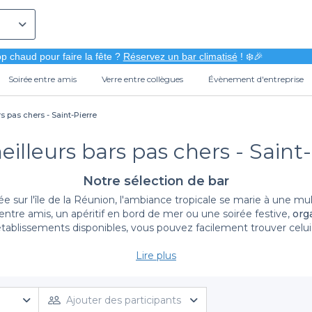
p chaud pour faire la fête ?
Réservez un bar climatisé
! ❄️🎉
Soirée entre amis
Verre entre collègues
Évènement d'entreprise
s pas chers - Saint-Pierre
eilleurs bars pas chers - Saint-
Notre sélection de bar
ur l'île de la Réunion, l'ambiance tropicale se marie à une multit
 entre amis, un apéritif en bord de mer ou une soirée festive,
org
tablissements disponibles, vous pouvez facilement trouver celui
Lire plus
Découvrez la facilité de réservation avec Privateaser
érience de réservation simplifiée
. Notre plateforme vous perme
x cocktails, des bières bien fraîches ou même des planches de ta
Ajouter des participants