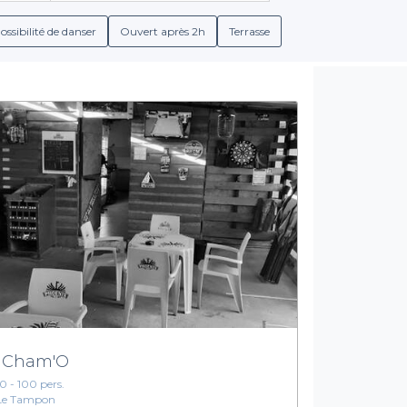
tractifs
, parfaits pour accueillir vos amis ou vos collègues. De p
réservation claires, vous évitant ainsi toute mauvaise surprise.
ossibilité de danser
Ouvert après 2h
Terrasse
Profitez d'une large gamme de services
ent pas d'offrir des prix doux ; ils proposent également une am
asse ensoleillée ou un cadre intimiste,
nous avons des options p
, vous accéderez facilement à une variété de boissons, allant d
ux. Non seulement vous gagnez du temps dans votre recherche, m
en étant guidé à chaque étape du processus de réservation.
rs pas chers à Saint-Pierre
. Rendez-vous sur le site de Private
us sommes là pour vous aider à organiser vos événements dans u
 Cham'O
10 - 100 pers.
Le Tampon