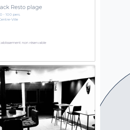
ack Resto plage
10 - 100 pers.
Centre-Ville
ablissement non réservable