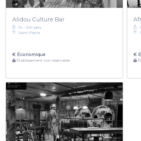
Alidou Culture Bar
Af
10 - 100 pers.
Saint-Pierre
€
Économique
€
É
Établissement non réservable
Ét