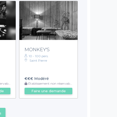
MONKEY'S
10 - 100 pers.
Saint Pierre
€€€
Modéré
rvable
Établissement non réservable
de
Faire une demande
s