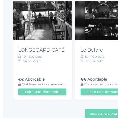
LONGBOARD CAFÉ
Le Before
10 - 100 pers.
10 - 100 pers.
Saint-Pierre
Centre-Ville
€€
Abordable
€€
Abordable
Établissement non réservable
Établissement non rése
Faire une demande
Faire une deman
Plus de résultat