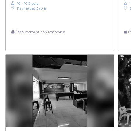
10 - 100 pers.
Ravine des Cabris
Établissement non réservable
Ét