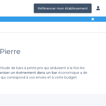
Référencer mon établissement
✖
Pierre
ude de bars à petits prix qui séduisent à la fois les
aniser un événement dans un bar
économique a de
 qui correspond à vos envies et à votre budget.
t de parcourir un large éventail de bars abordables à
pas savoureuses. Nous avons référencé pour vous des