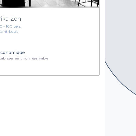
rika Zen
10 - 100 pers.
Saint-Louis
conomique
ablissement non réservable