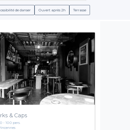
atifs, des bières artisanales, ou simplement un café convivial, nou
ossibilité de danser
Ouvert après 2h
Terrasse
peuvent inclure des menus de groupe. Nous vous permettons d’éva
rs de votre événement. Chaque établissement référencé propose de
ables dans la charmante atmosphère de cette ville de Val-de-
Réservez dès maintenant votre bar idéal
e sortie ? Grâce à Privateaser, réserver le bar idéal à Saint-Mand
’attendez plus et plongez-vous dans l'effervescence de la vie no
votre événement un véritable succès.
rks & Caps
10 - 100 pers.
Vincennes