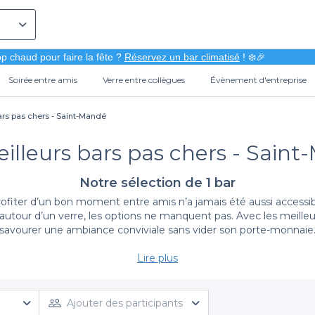
p chaud pour faire la fête ?
Réservez un bar climatisé
! ❄️🎉
Soirée entre amis
Verre entre collègues
Évènement d'entreprise
ars pas chers - Saint-Mandé
illeurs bars pas chers - Sain
Notre sélection de 1 bar
iter d’un bon moment entre amis n’a jamais été aussi accessibl
utour d’un verre, les options ne manquent pas. Avec les meilleur
savourer une ambiance conviviale sans vider son porte-monnaie
Lire plus
Simplifiez la réservation avec Privateaser
ment peut être un défi. C’est pourquoi notre plateforme permet a
vous découvrirez une diversité d’options adaptées à tous les goû
Ajouter des participants