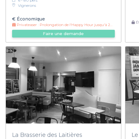
6 - 80 pers.
Vignerons
€
Économique
Ét
Privateaser :
Prolongation de l'Happy Hour jusqu'à 22h !
Faire une demande
La Brasserie des Laitières
Le