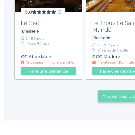
5,0
(6)
Le Cerf
Le Trouville Sai
Mandé
Brasserie
Brasserie
2 - 80 pers.
Place Bérault
8 - 200 pers.
Charles de Gaulle
€€
Abordable
€€€
Modéré
Privateaser : ✨ Une planche de charcuterie à partager 🧀
Privateaser : Formule Bretonne : 22€ ( 24 Huîtres Bretonne N°5 + 1 Verre d
Faire une demande
Faire une deman
Plus de résultat