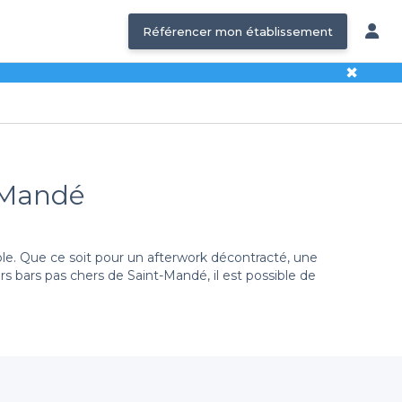
Référencer mon établissement
✖
t-Mandé
e. Que ce soit pour un afterwork décontracté, une
s bars pas chers de Saint-Mandé, il est possible de
.
ux utilisateurs de réserver facilement en ligne. En
ts et budgets. Que vous recherchiez un endroit pour