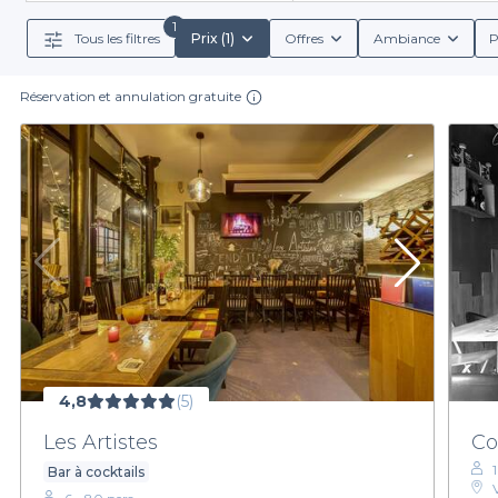
déguster des cocktails cré
1
Tous les filtres
Prix (1)
Offres
Ambiance
P
Profitez également de diverses offres groupées qui 
services inclus, vous évitant ainsi les surprises lo
mémor
Réservation et annulation gratuite
Alors, pourquoi attendre pour organiser votre prochain
découvrez les meilleures adresses qui vous attendent. N
4,8
(5)
Les Artistes
Co
Bar à cocktails