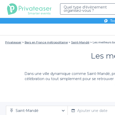
Quel type d'évènement
organisez-vous ?
Tro
Privateaser
Bars en France métropolitaine
Saint-Mandé
Les meilleurs b
Les me
Dans une ville dynamique comme Saint-Mandé, prof
célébration ou tout simplement pour se retrouver a
Nous savons à quel point l'organisation d'un événe
Saint-Mandé
parcourant notre sélection de bars à Saint-Mandé, 
Ajouter une date