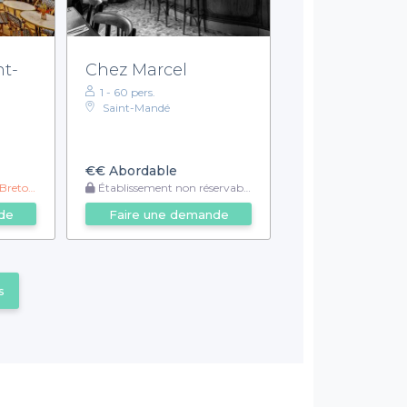
nt-
Chez Marcel
1 - 60 pers.
Saint-Mandé
€€
Abordable
e Vin Blanc (14cl)
Établissement non réservable
de
Faire une demande
s