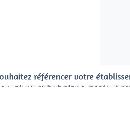
ouhaitez référencer votre établiss
x clients parmi le million de visiteurs qui viennent sur Privat
 sans engagement, vous payez un montant fixe sans risque de vo
Référencer mon établissement
Déjà client