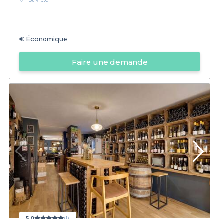
St Victor
€
Économique
Faire une demande
5,0
(1)