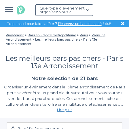
Quel type d'évènement
organisez-vous ?
✖
Trop chaud pour faire la fête ?
Réservez un bar climatisé
! ❄️🎉
Privateaser
Bars en France métropolitaine
Paris
Paris 13e
Arrondissement
Les meilleurs bars pas chers - Paris 13e
Arrondissement
Les meilleurs bars pas chers - Paris
13e Arrondissement
Notre sélection de 21 bars
Organiser un événement dans le 13ème arrondissement de Paris
peut s'avérer être un grand plaisir, surtout si vous vous tournez
vers les bars à prix abordables. Cet arrondissement, riche en
culture et en diversité, offre une multitude d'établissements qui
Lire plus
sauront répondre à vos attentes sans vous faire exploser votre
budget. Que ce soit pour un afterwork, un anniversaire ou tout
Découvrez la simplicité de la réservation avec
simplement un moment de convivialité entre amis, choisir le bon
Privateaser
bar est essentiel pour garantir une ambiance festive et agréable.
Paris 13e Arrondissement