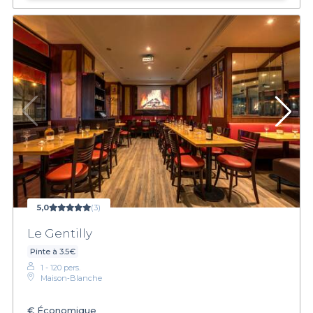
5,0
(3)
Le Gentilly
Pinte à 3.5€
1 - 120 pers.
Maison‑Blanche
€
Économique