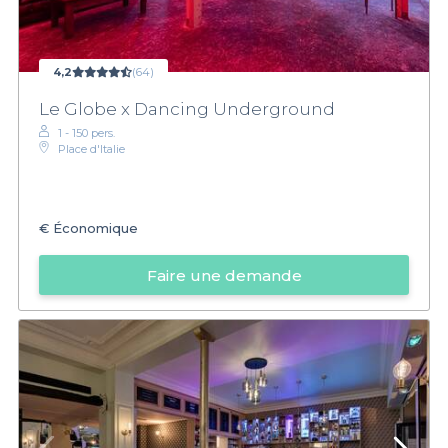
4,2
(64)
Le Globe x Dancing Underground
1 - 150 pers.
Place d'Italie
€
Économique
Faire une demande