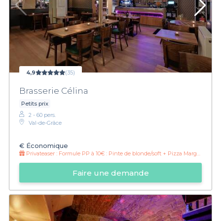
4,9
(35)
Brasserie Célina
Petits prix
2 - 60 pers.
Val-de-Grâce
€
Économique
Privateaser :
Formule PP à 10€ : Pinte de blonde/soft + Pizza Margherita
Faire une demande