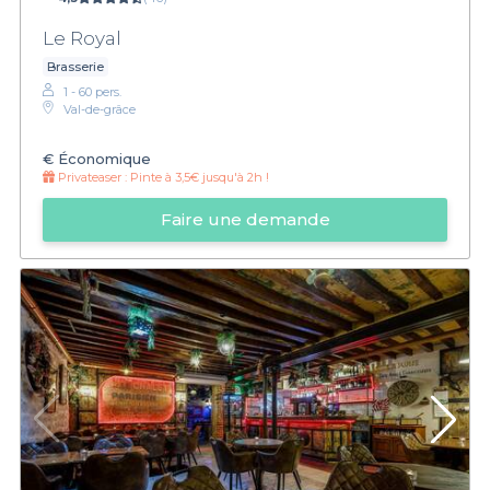
Le Royal
Brasserie
1 - 60 pers.
Val-de-grâce
€
Économique
Privateaser :
Pinte à 3,5€ jusqu'à 2h !
Faire une demande