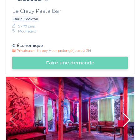
Le Crazy Pasta Bar
Bar à Cocktail
5 - 70 pers.
Mouffetard
€
Économique
Privateaser :
happy Hour prolongé jusqu'à 2H
Faire une demande