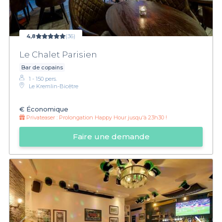
4,8
(36)
Le Chalet Parisien
Bar de copains
1 - 150 pers.
Le Kremlin-Bicêtre
€
Économique
Privateaser :
Prolongation Happy Hour jusqu'à 23h30 !
Faire une demande