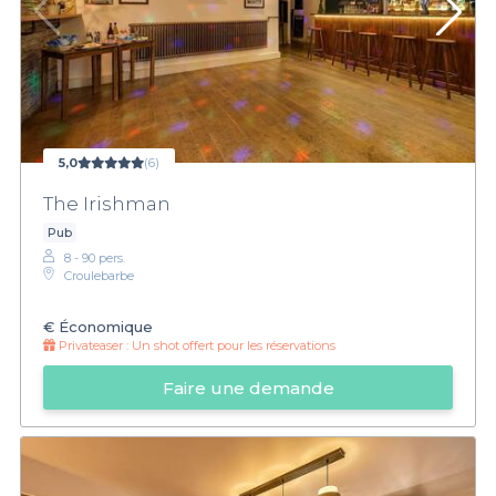
5,0
(6)
The Irishman
Pub
8 - 90 pers.
Croulebarbe
€
Économique
Privateaser :
Un shot offert pour les réservations
Faire une demande