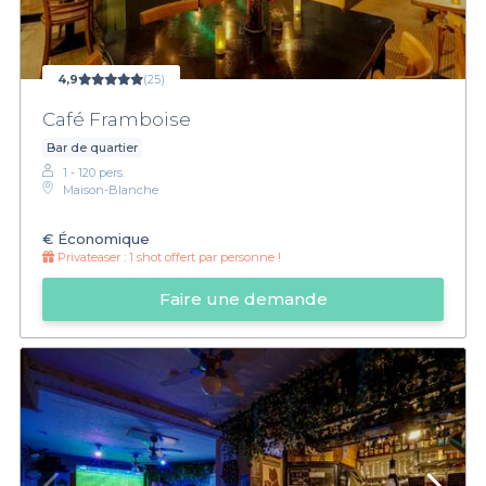
4,9
(25)
Café Framboise
Bar de quartier
1 - 120 pers.
Maison-Blanche
€
Économique
Privateaser :
1 shot offert par personne !
Faire une demande