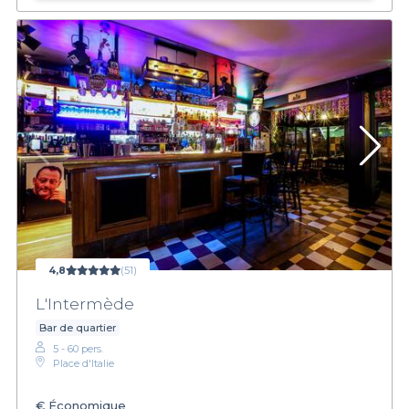
4,8
(51)
L'Intermède
Bar de quartier
5 - 60 pers.
Place d'Italie
€
Économique