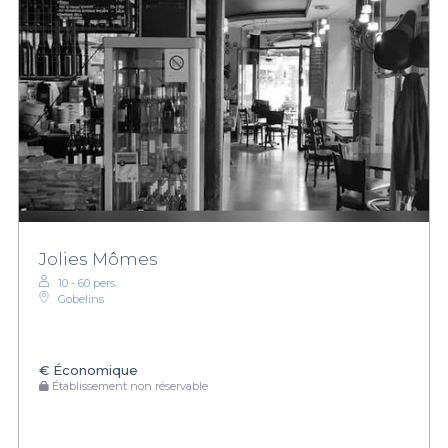
Jolies Mômes
10 - 60 pers.
Gobelins
€
Économique
Établissement non réservable