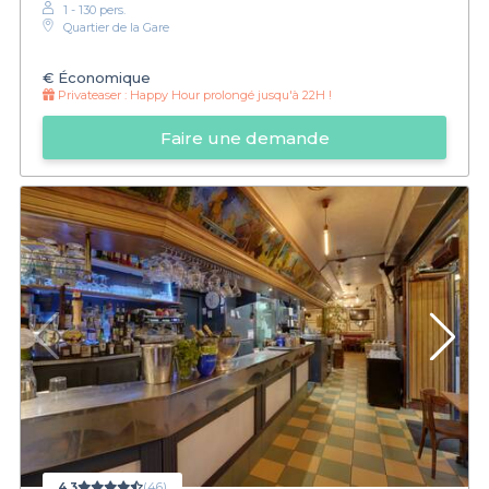
1 - 130 pers.
Quartier de la Gare
€
Économique
Privateaser :
Happy Hour prolongé jusqu'à 22H !
Faire une demande
4,3
(46)