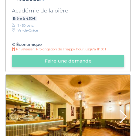
Académie de la bière
Bière à 4.50€
1 - 50 pers.
Val-de-Grâce
€
Économique
Privateaser :
Prolongation de l'happy hour jusqu'à 1h30 !
Faire une demande