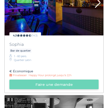
4,5
(143)
Sophia
Bar de quartier
1 - 60 pers.
Quartier Latin
€
Économique
Privateaser :
Happy Hour prolongé jusqu'à 22h
Faire une demande