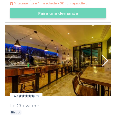
Privateaser :
Une Pinte achetée + 3€ = un tapas offert !
Faire une demande
4,8
(17)
Le Chevaleret
Bistrot