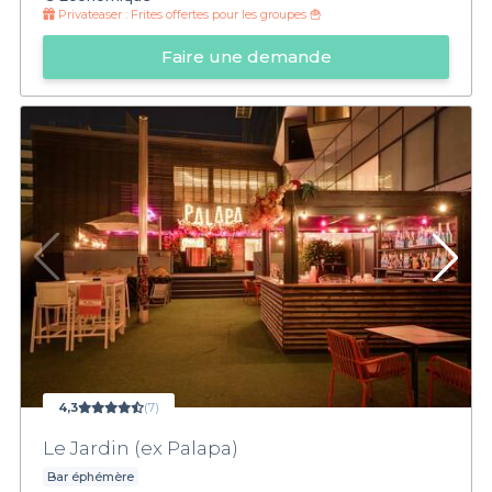
Privateaser :
Frites offertes pour les groupes 🍟
Faire une demande
4,3
(7)
Le Jardin (ex Palapa)
Bar éphémère