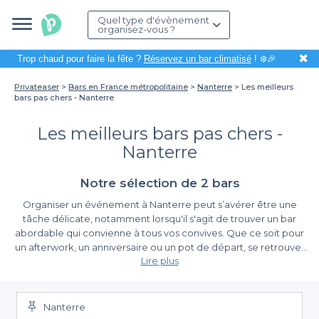
Quel type d'évènement
organisez-vous ?
✖
Trop chaud pour faire la fête ?
Réservez un bar climatisé
! ❄️🎉
Privateaser
Bars en France métropolitaine
Nanterre
Les meilleurs
bars pas chers - Nanterre
Les meilleurs bars pas chers -
Nanterre
Notre sélection de 2 bars
Organiser un événement à Nanterre peut s’avérer être une
tâche délicate, notamment lorsqu'il s'agit de trouver un bar
abordable qui convienne à tous vos convives. Que ce soit pour
un afterwork, un anniversaire ou un pot de départ, se retrouver
Lire plus
autour d'un verre est toujours une excellente idée pour créer du
lien. Grâce à notre plateforme, nous vous facilitons la tâche en
Réservez facilement votre bar
référençant des bars pas chers qui sauront répondre à vos
attentes.
Nanterre
Nous vous proposons une sélection variée de bars à Nanterre,