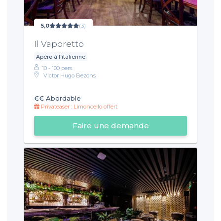
5,0
(3)
Il Vaporetto
Apéro à l’italienne
10 - 100 pers.
Victor Hugo Bezons
€€
Abordable
Privateaser : Limoncello offert
Faire une demande