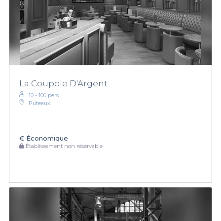
La Coupole D'Argent
10 - 100 pers.
Puteaux
€
Économique
Établissement non réservable