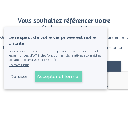
Vous souhaitez référencer votre
établissement ?
Le respect de votre vie privée est notre
Gagnez de nombreux clients parmi le million de visiteurs qui viennent
sur Privateaser chaque mois.
priorité
Pas de commissions et sans engagement, vous payez un montant
Les cookies nous permettent de personnaliser le contenu et
fixe sans risque de voir déraper la facture.
les annonces, d'offrir des fonctionnalités relatives aux médias
sociaux et d'analyser notre trafic.
En savoir plus
Référencer mon établissement
Refuser
Accepter et fermer
Déjà client
Nanterre - Types de lieux
<
Les meilleurs bars - Nanterre
Les meilleurs bars à cocktails - Nanterre