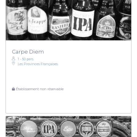
Carpe Diem
1 - 50 pers.
Les Provinces Françaises
Établissement non réservable