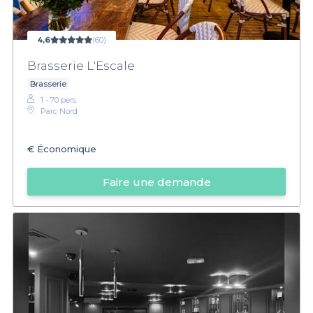
4,6
(60)
Brasserie L'Escale
Brasserie
1 - 70 pers.
Parc Nord
€
Économique
Faire une demande