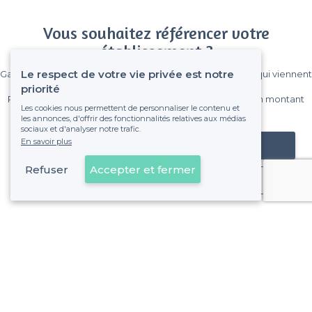
Vous souhaitez référencer votre
établissement ?
Le respect de votre vie privée est notre
Gagnez de nombreux clients parmi le million de visiteurs qui viennent
sur Privateaser chaque mois.
priorité
Pas de commissions et sans engagement, vous payez un montant
Les cookies nous permettent de personnaliser le contenu et
fixe sans risque de voir déraper la facture.
les annonces, d'offrir des fonctionnalités relatives aux médias
sociaux et d'analyser notre trafic.
En savoir plus
Référencer mon établissement
Refuser
Accepter et fermer
Déjà client
Koekelberg - Alentours
<
Les meilleurs bars pas chers - Bruxelles
Koekelberg - Types de lieux