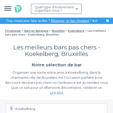
Quel type d'évènement
organisez-vous ?
✖
Trop chaud pour faire la fête ?
Réservez un bar climatisé
! ❄️🎉
Privateaser
Bars en Belgique
Bruxelles
Koekelberg
Les meilleurs
bars pas chers - Koekelberg, Bruxelles
Les meilleurs bars pas chers -
Koekelberg, Bruxelles
Notre sélection de bar
Organiser une sortie entre amis à Koekelberg, dans la
charmante ville de Bruxelles, est l'occasion parfaite pour
découvrir des bars pas chers où l'ambiance est au rendez-vous.
Que ce soit pour un afterwork décontracté, célébrer un
Lire plus
anniversaire ou simplement se retrouver autour d'un verre, le
choix du lieu est crucial pour bénéficier d'un moment agréable
Profitez d'une large sélection
sans se ruiner.
Koekelberg
Grâce à Privateaser, la planification de votre prochaine soirée