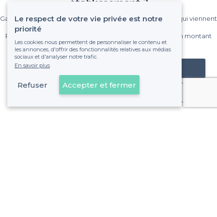
établissement ?
Le respect de votre vie privée est notre
Gagnez de nombreux clients parmi le million de visiteurs qui viennent
sur Privateaser chaque mois.
priorité
Pas de commissions et sans engagement, vous payez un montant
Les cookies nous permettent de personnaliser le contenu et
fixe sans risque de voir déraper la facture.
les annonces, d'offrir des fonctionnalités relatives aux médias
sociaux et d'analyser notre trafic.
En savoir plus
Référencer mon établissement
Refuser
Accepter et fermer
Déjà client
Carcassonne - Types de lieux
<
Les meilleurs bars - Carcassonne
Les meilleurs bars en terrasse - Carcassonne
Les meilleurs bars branchés - Carcassonne