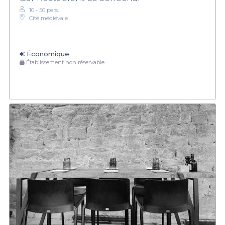
10 - 50 pers.
Cité médiévale
€
Économique
Établissement non réservable