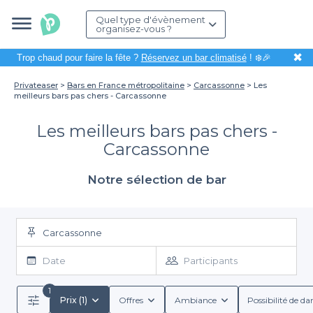
Quel type d'évènement
organisez-vous ?
✖
Trop chaud pour faire la fête ?
Réservez un bar climatisé
! ❄️🎉
Privateaser
Bars en France métropolitaine
Carcassonne
Les
meilleurs bars pas chers - Carcassonne
Les meilleurs bars pas chers -
Carcassonne
Notre sélection de bar
Carcassonne
Date
Participants
1
Prix (1)
Offres
Ambiance
Possibilité de da