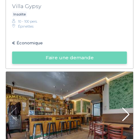
Villa Gypsy
Insolite
10 - 100 pers.
Épinettes
€
Économique
Faire une demande