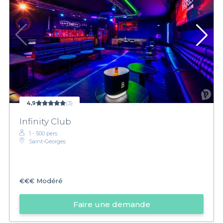
4,9
(3)
Infinity Club
1 - 500 pers.
Saint-Georges
€€€
Modéré
Faire une demande