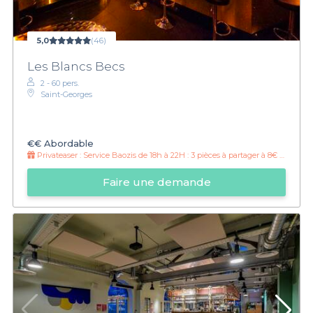
5,0
(46)
Les Blancs Becs
2 - 60 pers.
Saint-Georges
€€
Abordable
Privateaser :
Service Baozis de 18h à 22H : 3 pièces à partager à 8€ ou 10 pièces à 24€
Faire une demande