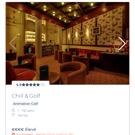
4,9
(12)
Chill & Golf
Animation Golf
1 - 150 pers.
Ternes
€€€€
Élevé
Privateaser :
Happy hour jusqu'à 21h