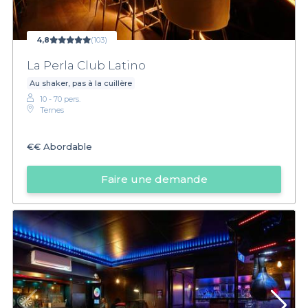
4,8
(103)
La Perla Club Latino
Au shaker, pas à la cuillère
10 - 70 pers.
Ternes
€€
Abordable
Faire une demande