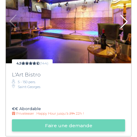
4,5
(144)
L'Art Bistro
5 - 150 pers.
Saint-Georges
€€
Abordable
Privateaser :
Happy Hour jusqu'à
21h
22h !
Faire une demande