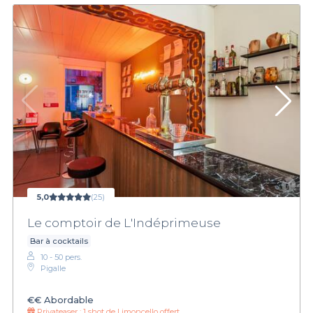
5,0
(25)
Le comptoir de L'Indéprimeuse
Bar à cocktails
10 - 50 pers.
Pigalle
€€
Abordable
Privateaser :
1 shot de Limoncello offert