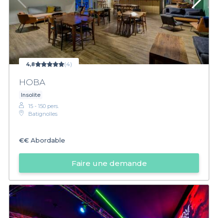
4,8
(4)
HOBA
Insolite
15 - 150 pers.
Batignolles
€€
Abordable
Faire une demande