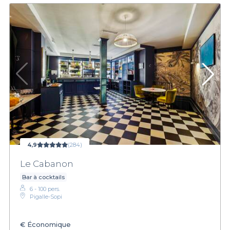
4,9
(284)
Le Cabanon
Bar à cocktails
6 - 100 pers.
Pigalle-Sopi
€
Économique