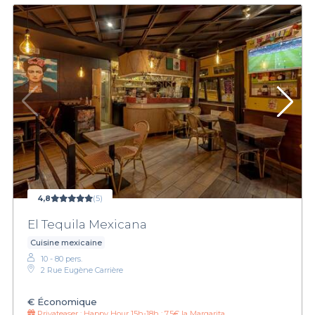
4,8
(5)
El Tequila Mexicana
Cuisine mexicaine
10 - 80 pers.
2 Rue Eugène Carrière
€
Économique
Privateaser :
Happy Hour 15h-18h : 7,5€ la Margarita