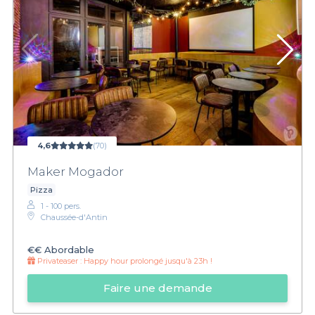
4,6
(70)
Maker Mogador
Pizza
1 - 100 pers.
Chaussée-d'Antin
€€
Abordable
Privateaser :
Happy hour prolongé jusqu'à 23h !
Faire une demande