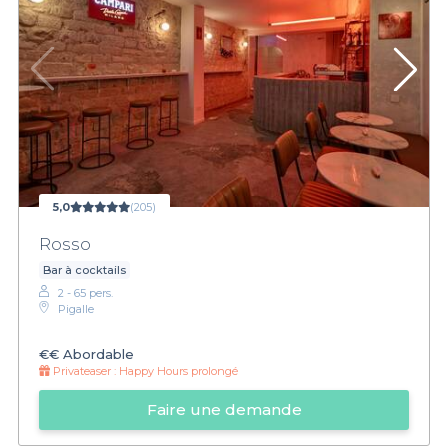
5,0
(205)
Rosso
Bar à cocktails
2 - 65 pers.
Pigalle
€€
Abordable
Privateaser :
Happy Hours prolongé
Faire une demande