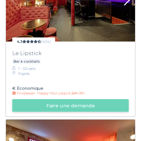
4,3
(424)
Le Lipstick
Bar à cocktails
1 - 120 pers.
Pigalle
€
Économique
Privateaser :
Happy Hour jusqu'à
22h
00h
Faire une demande