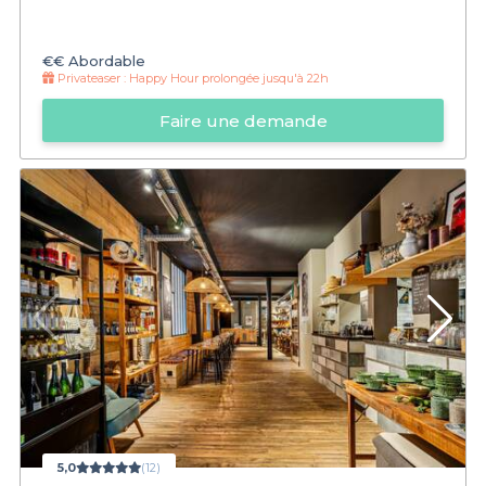
€€
Abordable
Privateaser :
Happy Hour prolongée jusqu'à 22h
Faire une demande
5,0
(12)