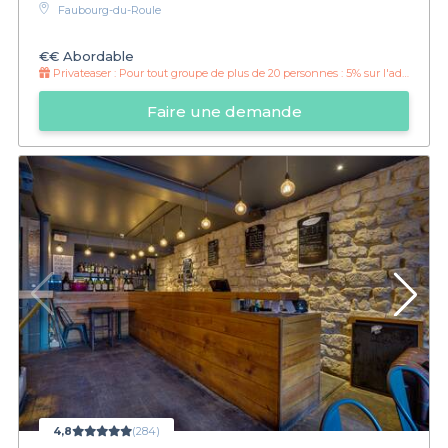
Faubourg-du-Roule
€€
Abordable
Privateaser :
Pour tout groupe de plus de 20 personnes : 5% sur l'addition !
Faire une demande
4,8
(284)