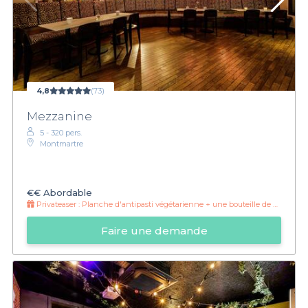
4,8
(73)
Mezzanine
5 - 320 pers.
Montmartre
€€
Abordable
Privateaser :
Planche d'antipasti végétarienne + une bouteille de vin à 36€
Faire une demande