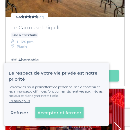
4,4
(37)
Le Carrousel Pigalle
Bar à cocktails
1 - 330 pers.
Pigalle
€€
Abordable
Privateaser :
Un verre acheté = 1 verre offert de 18h à 2h
Le respect de votre vie privée est notre
Faire une demande
priorité
Les cookies nous permettent de personnaliser le contenu et
les annonces, d'offrir des fonctionnalités relatives aux médias
sociaux et d'analyser notre trafic.
En savoir plus
Refuser
Accepter et fermer
Voir sur la carte