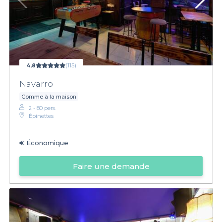
4,8
(115)
Navarro
Comme à la maison
2 - 80 pers.
Épinettes
€
Économique
Faire une demande