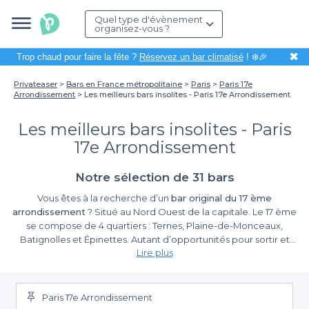
Quel type d'évènement
organisez-vous ?
✖
Trop chaud pour faire la fête ?
Réservez un bar climatisé
! ❄️🎉
Privateaser
Bars en France métropolitaine
Paris
Paris 17e
Arrondissement
Les meilleurs bars insolites - Paris 17e Arrondissement
Les meilleurs bars insolites - Paris
17e Arrondissement
Notre sélection de 31 bars
Vous êtes à la recherche d’un
bar original du 17 ème
arrondissement
? Situé au Nord Ouest de la capitale. Le 17 ème
se compose de 4 quartiers : Ternes, Plaine-de-Monceaux,
Batignolles et Épinettes. Autant d’opportunités pour sortir et
Lire plus
réserver un
bar original à Paris 17
! Ce quartier très chic est en
concurrence avec le 16 ème pour son ambiance calme et ses
habitants plutôt aisés. Mais pas de panique, il existe quand
même des quartiers animés et festifs pour sortir après le travail.
Paris 17e Arrondissement
Prenez par exemple Wagram-Ternes, ce bout de quartier