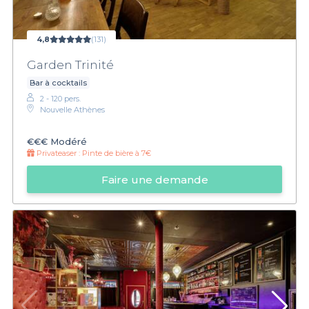
4,8
(131)
Garden Trinité
Bar à cocktails
2 - 120 pers.
Nouvelle Athènes
€€€
Modéré
Privateaser :
Pinte de bière à 7€
Faire une demande