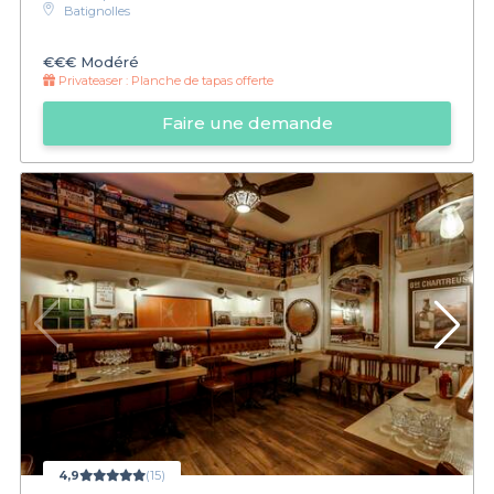
Batignolles
€€€
Modéré
Privateaser :
Planche de tapas offerte
Faire une demande
4,9
(15)