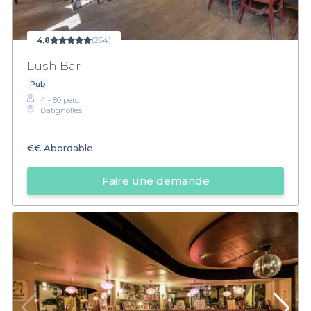
4,8
(264)
Lush Bar
Pub
4 - 80 pers.
Batignolles
€€
Abordable
Faire une demande