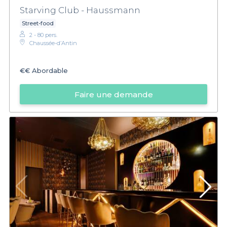
Starving Club - Haussmann
Street-food
2 - 80 pers.
Chaussée-d’Antin
€€
Abordable
Faire une demande